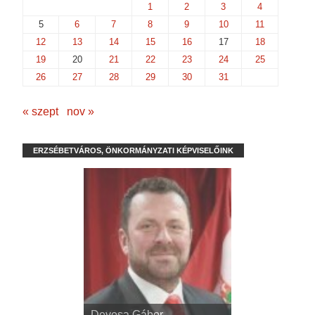
1
2
3
4
5
6
7
8
9
10
11
12
13
14
15
16
17
18
19
20
21
22
23
24
25
26
27
28
29
30
31
« szept
nov »
ERZSÉBETVÁROS, ÖNKORMÁNYZATI KÉPVISELŐINK
dr. Kispál Tibor
Devosa Gábor