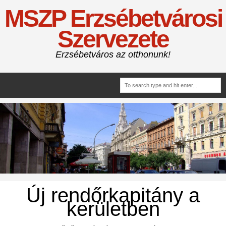
MSZP Erzsébetvárosi
Szervezete
Erzsébetváros az otthonunk!
Új rendőrkapitány a
kerületben