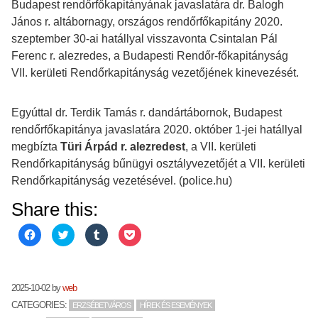
Budapest rendőrfőkapitányának javaslatára dr. Balogh
János r. altábornagy, országos rendőrfőkapitány 2020.
szeptember 30-ai hatállyal visszavonta Csintalan Pál
Ferenc r. alezredes, a Budapesti Rendőr-főkapitányság
VII. kerületi Rendőrkapitányság vezetőjének kinevezését.
Egyúttal dr. Terdik Tamás r. dandártábornok, Budapest
rendőrfőkapitánya javaslatára 2020. október 1-jei hatállyal
megbízta
Türi Árpád r. alezredest
, a VII. kerületi
Rendőrkapitányság bűnügyi osztályvezetőjét a VII. kerületi
Rendőrkapitányság vezetésével. (police.hu)
Share this:
Click
Click
Click
Click
to
to
to
to
share
share
share
share
on
on
on
on
Facebook
Twitter
Tumblr
Pocket
(Opens
(Opens
(Opens
(Opens
in
in
in
in
2025-10-02
by
web
new
new
new
new
window)
window)
window)
window)
CATEGORIES:
ERZSÉBETVÁROS
HÍREK ÉS ESEMÉNYEK