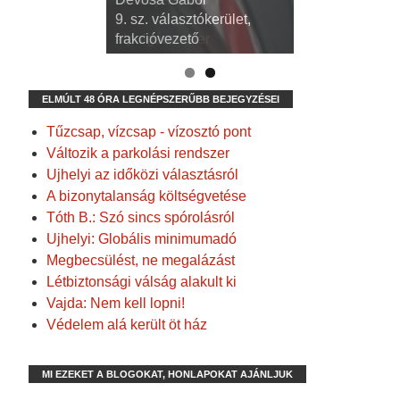
3. sz. választókerület,
9. sz. választókerület,
alpolgármester
frakcióvezető
ELMÚLT 48 ÓRA LEGNÉPSZERŰBB BEJEGYZÉSEI
Tűzcsap, vízcsap - vízosztó pont
Változik a parkolási rendszer
Ujhelyi az időközi választásról
A bizonytalanság költségvetése
Tóth B.: Szó sincs spórolásról
Ujhelyi: Globális minimumadó
Megbecsülést, ne megalázást
Létbiztonsági válság alakult ki
Vajda: Nem kell lopni!
Védelem alá került öt ház
MI EZEKET A BLOGOKAT, HONLAPOKAT AJÁNLJUK