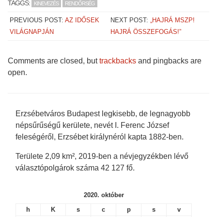
TAGGS:
KINEVEZÉS
RENDŐRSÉG
PREVIOUS POST:
AZ IDŐSEK
NEXT POST:
„HAJRÁ MSZP!
VILÁGNAPJÁN
HAJRÁ ÖSSZEFOGÁS!”
Comments are closed, but
trackbacks
and pingbacks are
open.
Erzsébetváros Budapest legkisebb, de legnagyobb
népsűrűségű kerülete, nevét I. Ferenc József
feleségéről, Erzsébet királynéról kapta 1882-ben.
Területe 2,09 km², 2019-ben a névjegyzékben lévő
választópolgárok száma 42 127 fő.
2020. október
h
K
s
c
p
s
v