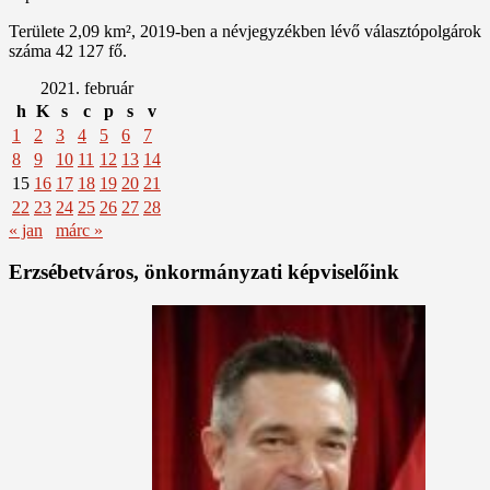
Területe 2,09 km², 2019-ben a névjegyzékben lévő választópolgárok
száma 42 127 fő.
2021. február
h
K
s
c
p
s
v
1
2
3
4
5
6
7
8
9
10
11
12
13
14
15
16
17
18
19
20
21
22
23
24
25
26
27
28
« jan
márc »
Erzsébetváros, önkormányzati képviselőink