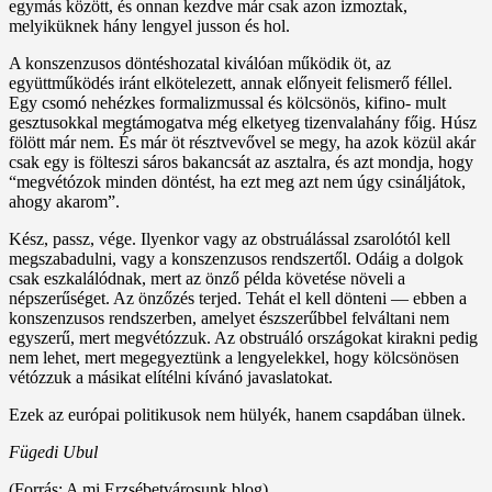
egymás között, és onnan kezdve már csak azon izmoztak,
melyiküknek hány lengyel jusson és hol.
A konszenzusos döntéshozatal kiválóan működik öt, az
együttműködés iránt elkötelezett, annak előnyeit felismerő féllel.
Egy csomó nehézkes formalizmussal és kölcsönös, kifino- mult
gesztusokkal megtámogatva még elketyeg tizenvalahány főig. Húsz
fölött már nem. És már öt résztvevővel se megy, ha azok közül akár
csak egy is fölteszi sáros bakancsát az asztalra, és azt mondja, hogy
“megvétózok minden döntést, ha ezt meg azt nem úgy csináljátok,
ahogy akarom”.
Kész, passz, vége. Ilyenkor vagy az obstruálással zsarolótól kell
megszabadulni, vagy a konszenzusos rendszertől. Odáig a dolgok
csak eszkalálódnak, mert az önző példa követése növeli a
népszerűséget. Az önzőzés terjed. Tehát el kell dönteni — ebben a
konszenzusos rendszerben, amelyet észszerűbbel felváltani nem
egyszerű, mert megvétózzuk. Az obstruáló országokat kirakni pedig
nem lehet, mert megegyeztünk a lengyelekkel, hogy kölcsönösen
vétózzuk a másikat elítélni kívánó javaslatokat.
Ezek az európai politikusok nem hülyék, hanem csapdában ülnek.
Fügedi Ubul
(Forrás: A mi Erzsébetvárosunk blog)