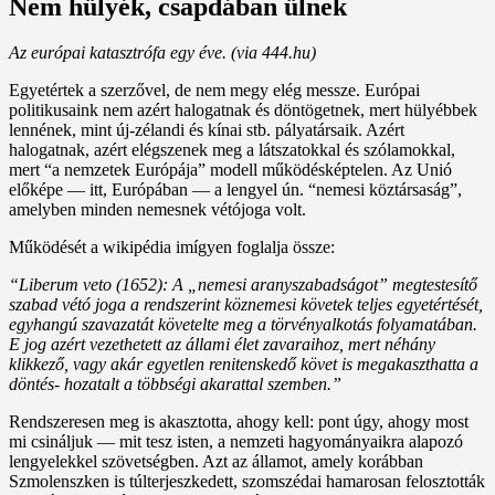
Nem hülyék, csapdában ülnek
Az európai katasztrófa egy éve. (via 444.hu)
Egyetértek a szerzővel, de nem megy elég messze. Európai
politikusaink nem azért halogatnak és döntögetnek, mert hülyébbek
lennének, mint új-zélandi és kínai stb. pályatársaik. Azért
halogatnak, azért elégszenek meg a látszatokkal és szólamokkal,
mert “a nemzetek Európája” modell működésképtelen. Az Unió
előképe — itt, Európában — a lengyel ún. “nemesi köztársaság”,
amelyben minden nemesnek vétójoga volt.
Működését a wikipédia imígyen foglalja össze:
“Liberum veto (1652): A „nemesi aranyszabadságot” megtestesítő
szabad vétó joga a rendszerint köznemesi követek teljes egyetértését,
egyhangú szavazatát követelte meg a törvényalkotás folyamatában.
E jog azért vezethetett az állami élet zavaraihoz, mert néhány
klikkező, vagy akár egyetlen renitenskedő követ is megakaszthatta a
döntés- hozatalt a többségi akarattal szemben.”
Rendszeresen meg is akasztotta, ahogy kell: pont úgy, ahogy most
mi csináljuk — mit tesz isten, a nemzeti hagyományaikra alapozó
lengyelekkel szövetségben. Azt az államot, amely korábban
Szmolenszken is túlterjeszkedett, szomszédai hamarosan felosztották