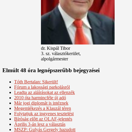
dr. Kispál Tibor
3. sz. választókerület,
alpolgármester
Elmúlt 48 óra legnépszerűbb bejegyzései
Tóth Bertalan: Sikerült!
Fórum a lakossági parkolásról
Leadta az aláírásokat az ellenzék
2010 óta harmincféle új adó
Már jogi diplomát is intéznek
Megemlékezés a Klauzál téren
Folytatjuk az ingyenes tesztelést
Bíróság előtt az OLAF-jelentés
Április 3-án lesz a választás
MSZP: Gulyás Gergely hazudott