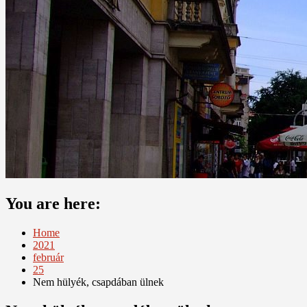
You are here:
Home
2021
február
25
Nem hülyék, csapdában ülnek