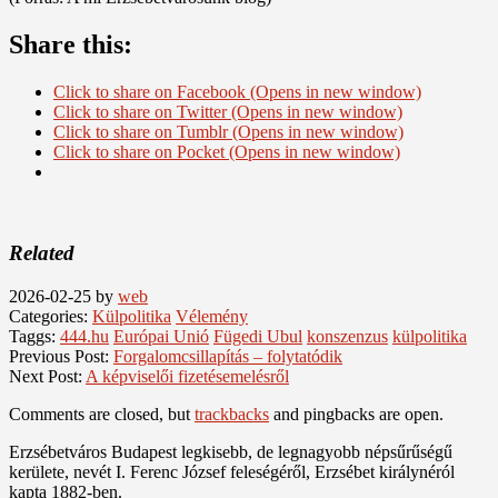
Share this:
Click to share on Facebook (Opens in new window)
Click to share on Twitter (Opens in new window)
Click to share on Tumblr (Opens in new window)
Click to share on Pocket (Opens in new window)
Related
2026-02-25
by
web
Categories:
Külpolitika
Vélemény
Taggs:
444.hu
Európai Unió
Fügedi Ubul
konszenzus
külpolitika
Previous Post:
Forgalomcsillapítás – folytatódik
Next Post:
A képviselői fizetésemelésről
Comments are closed, but
trackbacks
and pingbacks are open.
Erzsébetváros Budapest legkisebb, de legnagyobb népsűrűségű
kerülete, nevét I. Ferenc József feleségéről, Erzsébet királynéról
kapta 1882-ben.