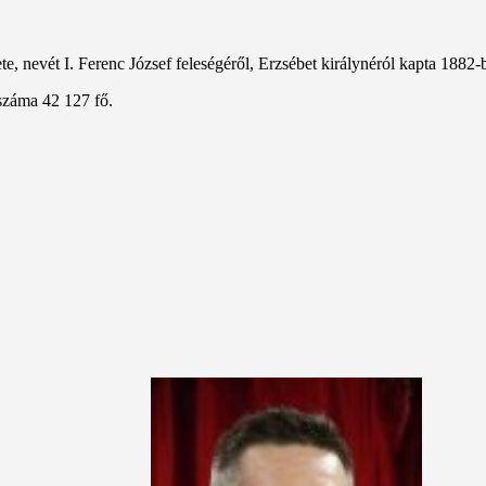
, nevét I. Ferenc József feleségéről, Erzsébet királynéról kapta 1882-
száma 42 127 fő.