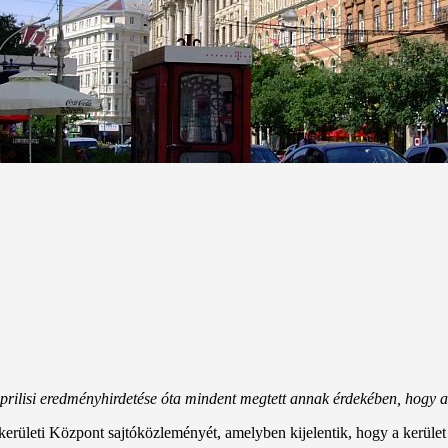
rilisi eredményhirdetése óta mindent megtett annak érdekében, hogy a D
ületi Központ sajtóközleményét, amelyben kijelentik, hogy a kerület “gá