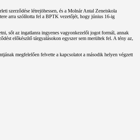
leti szerződése létrejöhessen, és a Molnár Antal Zeneiskola
re arra szólította fel a BPTK vezetőjét, hogy június 16-ig
izetni, sőt az ingatlanra ingyenes vagyonkezelői jogot formál, annak
rződést előkészítő tárgyalásokon egyszer sem merültek fel. A tény az,
ntjának megfelelően felvette a kapcsolatot a második helyen végzett