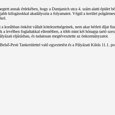
gtett annak érdekében, hogy a Damjanich utca 4. szám alatti épület bér
abb kifogásokkal akadályozta a folyamatot. Végül a kerület polgármeste
kel.
ni a korábban önként vállalt kötelezettségeinek, nem akar bérleti díjat f
ok a levélben foglaltakkal ellentétben, a több mint két hónapja tartó sze
pályázati eljárásban, és tudatosan megtévesztette az önkormányzatot.
ső-Pesti Tankerülettel való egyeztetést és a Pályázati Kiírás 11.1. po