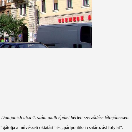
amjanich utca 4. szám alatti épület bérleti szerződése létrejöhessen.
tolja a művészeti oktatást” és „pártpolitikai csatározást folytat”.