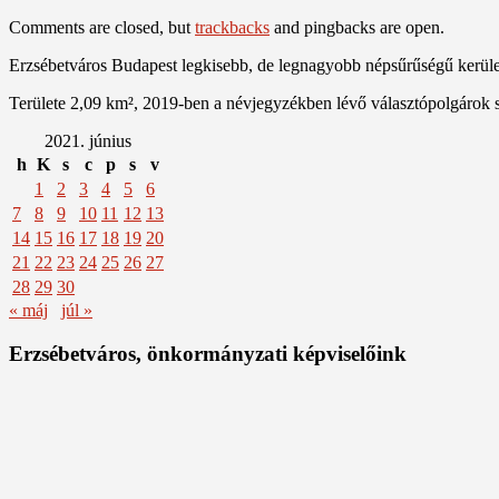
Comments are closed, but
trackbacks
and pingbacks are open.
Erzsébetváros Budapest legkisebb, de legnagyobb népsűrűségű kerülete
Területe 2,09 km², 2019-ben a névjegyzékben lévő választópolgárok 
2021. június
h
K
s
c
p
s
v
1
2
3
4
5
6
7
8
9
10
11
12
13
14
15
16
17
18
19
20
21
22
23
24
25
26
27
28
29
30
« máj
júl »
Erzsébetváros, önkormányzati képviselőink