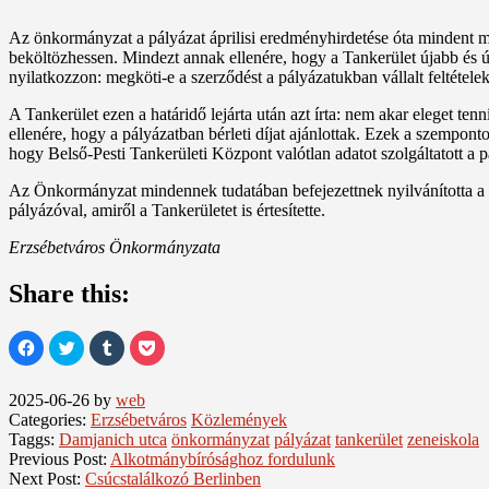
Az önkormányzat a pályázat áprilisi eredményhirdetése óta mindent me
beköltözhessen. Mindezt annak ellenére, hogy a Tankerület újabb és új
nyilatkozzon: megköti-e a szerződést a pályázatukban vállalt feltételek
A Tankerület ezen a határidő lejárta után azt írta: nem akar eleget ten
ellenére, hogy a pályázatban bérleti díjat ajánlottak. Ezek a szempont
hogy Belső-Pesti Tankerületi Központ valótlan adatot szolgáltatott a 
Az Önkormányzat mindennek tudatában befejezettnek nyilvánította a Bel
pályázóval, amiről a Tankerületet is értesítette.
Erzsébetváros Önkormányzata
Share this:
Click
Click
Click
Click
to
to
to
to
share
share
share
share
on
on
on
on
Facebook
Twitter
Tumblr
Pocket
2025-06-26
by
web
(Opens
(Opens
(Opens
(Opens
Categories:
Erzsébetváros
Közlemények
in
in
in
in
new
new
new
new
Taggs:
Damjanich utca
önkormányzat
pályázat
tankerület
zeneiskola
window)
window)
window)
window)
Previous Post:
Alkotmánybírósághoz fordulunk
Next Post:
Csúcstalálkozó Berlinben