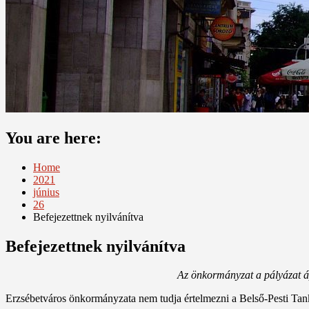
You are here:
Home
2021
június
26
Befejezettnek nyilvánítva
Befejezettnek nyilvánítva
Az önkormányzat a pályázat áp
Erzsébetváros önkormányzata nem tudja értelmezni a Belső-Pesti Tanker