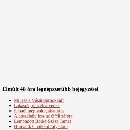
Elmúlt 48 óra legnépszerűbb bejegyzései
Mi lesz a Vásárcsarnokkal?
Lakások, pincék árverése
Schadl még válogathatott is
Alapszabály lesz az éjféli záróra
Lemondott Borka-Szász Tamás
Hunvald: Civilként folytatom