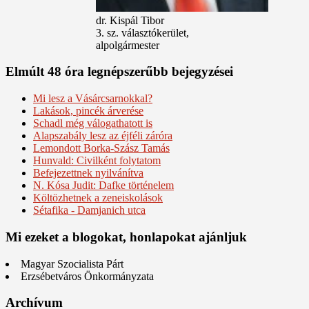
dr. Kispál Tibor
3. sz. választókerület,
alpolgármester
Elmúlt 48 óra legnépszerűbb bejegyzései
Mi lesz a Vásárcsarnokkal?
Lakások, pincék árverése
Schadl még válogathatott is
Alapszabály lesz az éjféli záróra
Lemondott Borka-Szász Tamás
Hunvald: Civilként folytatom
Befejezettnek nyilvánítva
N. Kósa Judit: Dafke történelem
Költözhetnek a zeneiskolások
Sétafika - Damjanich utca
Mi ezeket a blogokat, honlapokat ajánljuk
Magyar Szocialista Párt
Erzsébetváros Önkormányzata
Archívum