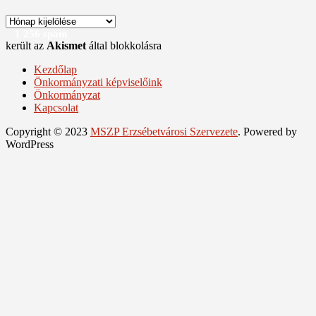
Archívum
1 256 spam
került az
Akismet
által blokkolásra
Kezdőlap
Önkormányzati képviselőink
Önkormányzat
Kapcsolat
Copyright © 2023
MSZP Erzsébetvárosi Szervezete
. Powered by
WordPress