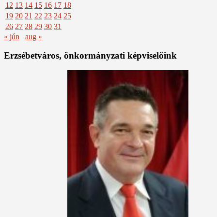
12
13
14
15
16
17
18
19
20
21
22
23
24
25
26
27
28
29
30
31
« jún
aug »
Erzsébetváros, önkormányzati képviselőink