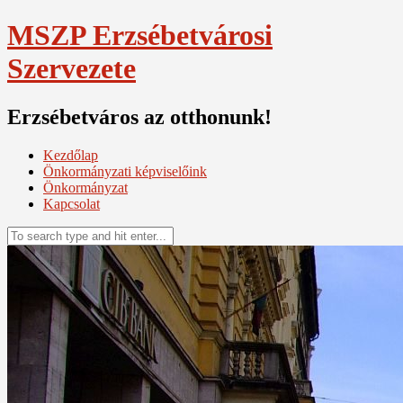
Skip
MSZP Erzsébetvárosi
to
content
Szervezete
Erzsébetváros az otthonunk!
Kezdőlap
Önkormányzati képviselőink
Önkormányzat
Kapcsolat