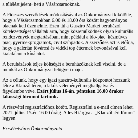
a túlélést jelent- heti a Vásárcsarnoknak.
A Fideszes szerződések módosításával az Önkormányzat kikötötte,
hogy a Vásárcsarnokban 6.00 és 18.00 óra között hagyományos
piacnak kell üzemelnie. Ezen túl a Gasztro Market beruházói
kötelezettséget vállaltak arra, hogy közreműködnek olyan kulturális
rendezvények megtartásában, mint például a bio-piac, kézműves
piac, gyermekprogramok, civil színpadok. A szerződés azt is előírja,
hogy a galérián fővárosi és vidéki top éttermek bevonásával kell
kialakítani a kínálatot.
A beruházások teljes költségét a beruházóknak kell viselni, de a
munkát az Önkormányzat felügyeli majd.
Az a célunk, hogy egy igazi gasztro-kulturális központot hozzunk
létre a Klauzál téren, a lakók véleményét meghallgatva és
figyelembe véve.
Ezért július 16-án, pénteken 16.00 órakor
lakossági fórumot tartunk.
A részvétel regisztrációhoz kötött. Regisztrálni a e-mail címen lehet,
2021. július 15-én 16.00 óráig. A levél tárgya a „Klauzál téri fórum”
legyen.
Erzsébetváros Önkormányzata