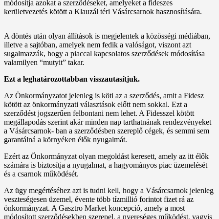
módosítja azokat a szerződéseket, amelyeket a fideszes
kerületvezetés kötött a Klauzál téri Vásárcsarnok hasznosítására.
A döntés után olyan állítások is megjelentek a közösségi médiában,
illetve a sajtóban, amelyek nem fedik a valóságot, viszont azt
sugalmazzák, hogy a piaccal kapcsolatos szerződések módosítása
valamilyen “mutyit” takar.
Ezt a leghatározottabban visszautasítjuk.
Az Önkormányzatot jelenleg is köti az a szerződés, amit a Fidesz
kötött az önkormányzati választások előtt nem sokkal. Ezt a
szerződést jogszerűen felbontani nem lehet. A Fidesszel kötött
megállapodás szerint akár minden nap tarthatnának rendezvényeket
a Vásárcsarnok- ban a szerződésben szereplő cégek, és semmi sem
garantálná a környéken élők nyugalmát.
Ezért az Önkormányzat olyan megoldást keresett, amely az itt élők
számára is biztosítja a nyugalmat, a hagyományos piac üzemelését
és a csarnok működését.
Az ügy megértéséhez azt is tudni kell, hogy a Vásárcsarnok jelenleg
veszteségesen üzemel, évente több tízmillió forintot fizet rá az
önkormányzat. A Gasztro Market koncepció, amely a most
módosított szerződésekben szerepel, a nyereséges működést, vagyis