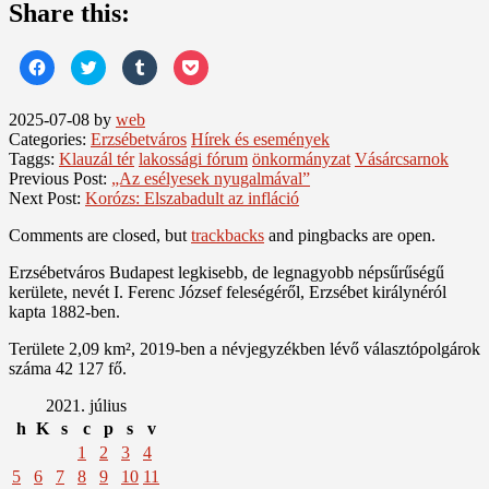
Share this:
Click
Click
Click
Click
to
to
to
to
share
share
share
share
on
on
on
on
Facebook
Twitter
Tumblr
Pocket
2025-07-08
by
web
(Opens
(Opens
(Opens
(Opens
Categories:
Erzsébetváros
Hírek és események
in
in
in
in
new
new
new
new
Taggs:
Klauzál tér
lakossági fórum
önkormányzat
Vásárcsarnok
window)
window)
window)
window)
Previous Post:
„Az esélyesek nyugalmával”
Next Post:
Korózs: Elszabadult az infláció
Comments are closed, but
trackbacks
and pingbacks are open.
Erzsébetváros Budapest legkisebb, de legnagyobb népsűrűségű
kerülete, nevét I. Ferenc József feleségéről, Erzsébet királynéról
kapta 1882-ben.
Területe 2,09 km², 2019-ben a névjegyzékben lévő választópolgárok
száma 42 127 fő.
2021. július
h
K
s
c
p
s
v
1
2
3
4
5
6
7
8
9
10
11