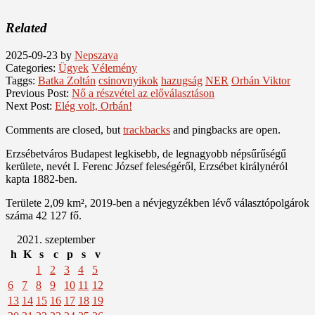
Related
2025-09-23
by
Nepszava
Categories:
Ügyek
Vélemény
Taggs:
Batka Zoltán
csinovnyikok
hazugság
NER
Orbán Viktor
Previous Post:
Nő a részvétel az előválasztáson
Next Post:
Elég volt, Orbán!
Comments are closed, but
trackbacks
and pingbacks are open.
Erzsébetváros Budapest legkisebb, de legnagyobb népsűrűségű
kerülete, nevét I. Ferenc József feleségéről, Erzsébet királynéról
kapta 1882-ben.
Területe 2,09 km², 2019-ben a névjegyzékben lévő választópolgárok
száma 42 127 fő.
2021. szeptember
h
K
s
c
p
s
v
1
2
3
4
5
6
7
8
9
10
11
12
13
14
15
16
17
18
19