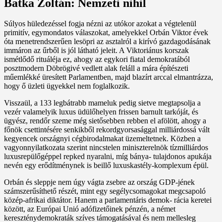
Batka Zoltán: Nemzeti nihil
Súlyos hüledezéssel fogja nézni az utókor azokat a végtelenül
primitív, egymondatos válaszokat, amelyekkel Orbán Viktor évek
óta menetrendszerűen lesöpri az asztalról a kirívó gazdagodásának
immáron az űrből is jól látható jeleit. A Viktoriánus korszak
ismétlődő rituáléja ez, ahogy az egykori fiatal demokratából
posztmodern Döbrögivé vedlett alak feláll a mára építészeti
műemlékké üresített Parlamentben, majd blazírt arccal elmantrázza,
hogy ő üzleti ügyekkel nem foglalkozik.
Visszaül, a 133 legbátrabb mameluk pedig sietve megtapsolja a
vezér valamelyik luxus üdülőhelyen frissen barnult tarkóját, és
ügyész, rendőr szeme még sietősebben rebben el afölött, ahogy a
főnök csettintésére senkikből rekordgyorsasággal milliárdossá vált
kegyencek országnyi cégbirodalmakat üzemeltetnek. Közben a
vagyonnyilatkozata szerint nincstelen miniszterelnök tízmilliárdos
luxusrepülőgéppel repked nyaralni, míg bánya- tulajdonos apukája
nevén egy erődítménynek is beillő luxuskastély-komplexum épül.
Orbán és sleppje nem úgy vágta zsebre az ország GDP-jének
számszerűsíthető részét, mint egy segélycsomagokat megcsapoló
közép-afrikai diktátor. Hanem a parlamentáris demok- rácia keretei
között, az Európai Unió adófizetőinek pénzén, a német
kereszténydemokraták szíves támogatásával és nem mellesleg