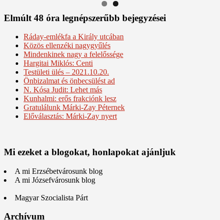
Elmúlt 48 óra legnépszerűbb bejegyzései
Ráday-emlékfa a Király utcában
Közös ellenzéki nagygyűlés
Mindenkinek nagy a felelőssége
Hargitai Miklós: Centi
Testületi ülés – 2021.10.20.
Önbizalmat és önbecsülést ad
N. Kósa Judit: Lehet más
Kunhalmi: erős frakciónk lesz
Gratulálunk Márki-Zay Péternek
Előválasztás: Márki-Zay nyert
Mi ezeket a blogokat, honlapokat ajánljuk
A mi Erzsébetvárosunk blog
A mi Józsefvárosunk blog
Magyar Szocialista Párt
Archívum