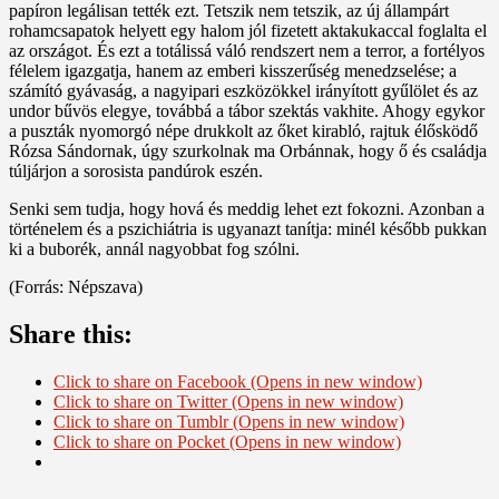
papíron legálisan tették ezt. Tetszik nem tetszik, az új állampárt
rohamcsapatok helyett egy halom jól fizetett aktakukaccal foglalta el
az országot. És ezt a totálissá váló rendszert nem a terror, a fortélyos
félelem igazgatja, hanem az emberi kisszerűség menedzselése; a
számító gyávaság, a nagyipari eszközökkel irányított gyűlölet és az
undor bűvös elegye, továbbá a tábor szektás vakhite. Ahogy egykor
a puszták nyomorgó népe drukkolt az őket kirabló, rajtuk élősködő
Rózsa Sándornak, úgy szurkolnak ma Orbánnak, hogy ő és családja
túljárjon a sorosista pandúrok eszén.
Senki sem tudja, hogy hová és meddig lehet ezt fokozni. Azonban a
történelem és a pszichiátria is ugyanazt tanítja: minél később pukkan
ki a buborék, annál nagyobbat fog szólni.
(Forrás: Népszava)
Share this:
Click to share on Facebook (Opens in new window)
Click to share on Twitter (Opens in new window)
Click to share on Tumblr (Opens in new window)
Click to share on Pocket (Opens in new window)