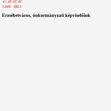
27
28
29
30
« aug
okt »
Erzsébetváros, önkormányzati képviselőink