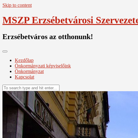
Skip to content
MSZP Erzsébetvárosi Szervezet
Erzsébetváros az otthonunk!
Kezdőlap
Önkormányzati képviselőink
Önkormányzat
Kapcsolat