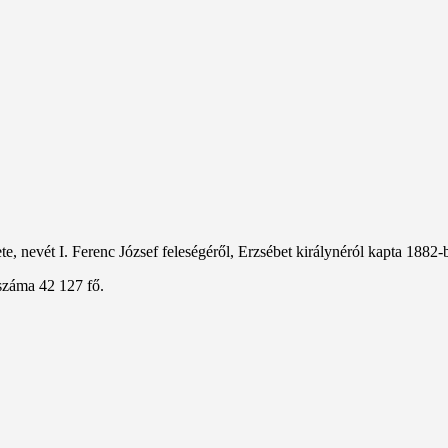
, nevét I. Ferenc József feleségéről, Erzsébet királynéról kapta 1882-
száma 42 127 fő.