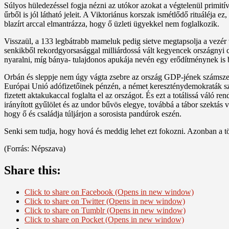
Súlyos hüledezéssel fogja nézni az utókor azokat a végtelenül primi
űrből is jól látható jeleit. A Viktoriánus korszak ismétlődő rituáléja
blazírt arccal elmantrázza, hogy ő üzleti ügyekkel nem foglalkozik.
Visszaül, a 133 legbátrabb mameluk pedig sietve megtapsolja a vezér v
senkikből rekordgyorsasággal milliárdossá vált kegyencek országnyi 
nyaralni, míg bánya- tulajdonos apukája nevén egy erődítménynek is 
Orbán és sleppje nem úgy vágta zsebre az ország GDP-jének számszerű
Európai Unió adófizetőinek pénzén, a német kereszténydemokraták szív
fizetett aktakukaccal foglalta el az országot. És ezt a totálissá váló 
irányított gyűlölet és az undor bűvös elegye, továbbá a tábor szekt
hogy ő és családja túljárjon a sorosista pandúrok eszén.
Senki sem tudja, hogy hová és meddig lehet ezt fokozni. Azonban a tör
(Forrás: Népszava)
Share this:
Click to share on Facebook (Opens in new window)
Click to share on Twitter (Opens in new window)
Click to share on Tumblr (Opens in new window)
Click to share on Pocket (Opens in new window)