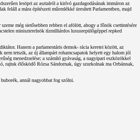
ndszerűen lesöpri az asztalról a kirívó gazdagodásának immáron az
alak feláll a mára építészeti műemlékké üresített Parlamentben, majd
r szeme még sietősebben rebben el afölött, ahogy a főnök csettintésére
cstelen miniszterelnök tízmilliárdos luxusrepülőgéppel repked
ktátor. Hanem a parlamentáris demok- rácia keretei között, az
k nem tetszik, az új állampárt rohamcsapatok helyett egy halom jól
isszerűség menedzselése; a számító gyávaság, a nagyipari eszközökkel
abló, rajtuk élősködő Rózsa Sándornak, úgy szurkolnak ma Orbánnak,
a buborék, annál nagyobbat fog szólni.