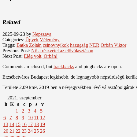
Related
2025-09-23
by
Nepszava
Categories:
Ügyek
Vélemény
Taggs:
Batka Zoltán
csinovnyikok
hazugság
NER
Orbán Viktor
Previous Post:
Nő a részvétel az előválasztáson
Next Post:
Elég volt, Orbán!
Comments are closed, but
trackbacks
and pingbacks are open.
Erzsébetváros Budapest legkisebb, de legnagyobb népsűrűségű kerülete
Területe 2,09 km², 2019-ben a névjegyzékben lévő választópolgárok 
2021. szeptember
h
K
s
c
p
s
v
1
2
3
4
5
6
7
8
9
10
11
12
13
14
15
16
17
18
19
20
21
22
23
24
25
26