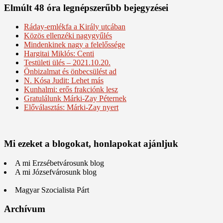
Elmúlt 48 óra legnépszerűbb bejegyzései
Ráday-emlékfa a Király utcában
Közös ellenzéki nagygyűlés
Mindenkinek nagy a felelőssége
Hargitai Miklós: Centi
Testületi ülés – 2021.10.20.
Önbizalmat és önbecsülést ad
N. Kósa Judit: Lehet más
Kunhalmi: erős frakciónk lesz
Gratulálunk Márki-Zay Péternek
Előválasztás: Márki-Zay nyert
Mi ezeket a blogokat, honlapokat ajánljuk
A mi Erzsébetvárosunk blog
A mi Józsefvárosunk blog
Magyar Szocialista Párt
Archívum