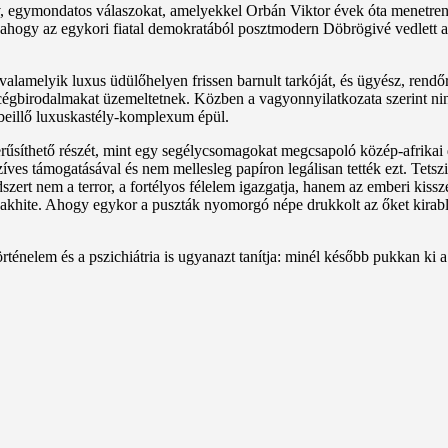
tív, egymondatos válaszokat, amelyekkel Orbán Viktor évek óta menetre
 ez, ahogy az egykori fiatal demokratából posztmodern Döbrögivé vedlett 
alamelyik luxus üdülőhelyen frissen barnult tarkóját, és ügyész, rendő
cégbirodalmakat üzemeltetnek. Közben a vagyonnyilatkozata szerint nin
beillő luxuskastély-komplexum épül.
síthető részét, mint egy segélycsomagokat megcsapoló közép-afrikai di
es támogatásával és nem mellesleg papíron legálisan tették ezt. Tetszi
rendszert nem a terror, a fortélyos félelem igazgatja, hanem az emberi k
ás vakhite. Ahogy egykor a puszták nyomorgó népe drukkolt az őket kir
ténelem és a pszichiátria is ugyanazt tanítja: minél később pukkan ki 