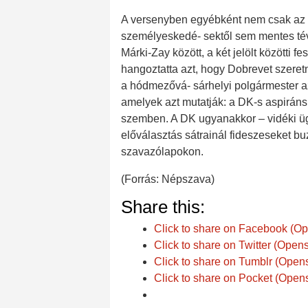
A versenyben egyébként nem csak az 
személyeskedé- sektől sem mentes tév
Márki-Zay között, a két jelölt közötti f
hangoztatta azt, hogy Dobrevet szeret
a hódmezővá- sárhelyi polgármester az
amelyek azt mutatják: a DK-s aspirán
szemben. A DK ugyanakkor – vidéki ügyf
előválasztás sátrainál fideszeseket b
szavazólapokon.
(Forrás: Népszava)
Share this:
Click to share on Facebook (O
Click to share on Twitter (Ope
Click to share on Tumblr (Open
Click to share on Pocket (Open