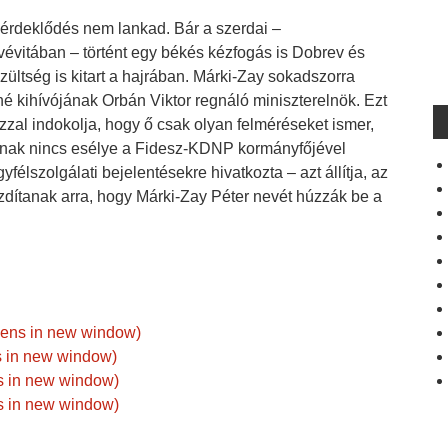
érdeklődés nem lankad. Bár a szerdai –
évitában – történt egy békés kézfogás is Dobrev és
eszültség is kitart a hajrában. Márki-Zay sokadszorra
né kihívójának Orbán Viktor regnáló miniszterelnök. Ezt
zal indokolja, hogy ő csak olyan felméréseket ismer,
snak nincs esélye a Fidesz-KDNP kormányfőjével
élszolgálati bejelentésekre hivatkozta – azt állítja, az
uzdítanak arra, hogy Márki-Zay Péter nevét húzzák be a
pens in new window)
ns in new window)
s in new window)
s in new window)