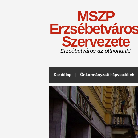
MSZP
Erzsébetváros
Szervezete
Erzsébetváros az otthonunk!
Kezdőlap
Önkormányzati képviselőink