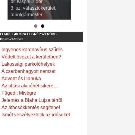
dr. Kispál Tibor
Devosa Gábor
3. sz. választókerület,
9. sz. választókerület,
alpolgármester
frakcióvezető
ELMÚLT 48 ÓRA LEGNÉPSZERŰBB
BEJEGYZÉSEI
Ingyenes koronavírus szűrés
Védett övezet a kerületben?
Lakossági parkolóhelyek
A cserbenhagyott nemzet
Advent és Hanuka
Az oltási akcióhét sikere…
Fügedi: Mivégre
Jelentés a Blaha Lujza térről
Az áfacsökkentés segítene!
Ismét veszélyeztetik az időseket