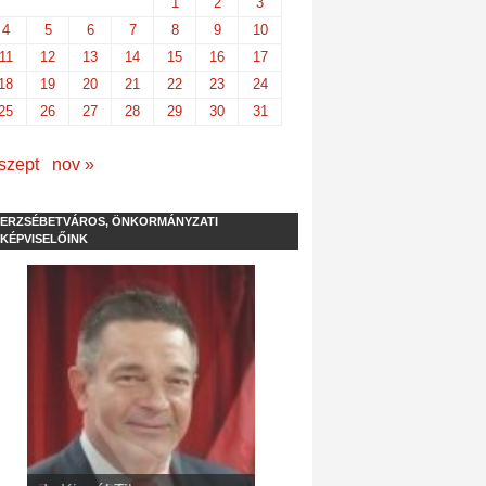
1
2
3
4
5
6
7
8
9
10
11
12
13
14
15
16
17
18
19
20
21
22
23
24
25
26
27
28
29
30
31
szept
nov »
ERZSÉBETVÁROS, ÖNKORMÁNYZATI
KÉPVISELŐINK