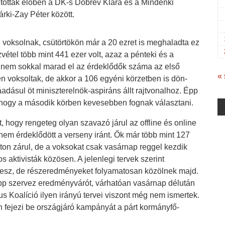
ztottak élőben a DK-s Dobrev Klára és a Mindenki
ki-Zay Péter között.
 voksolnak, csütörtökön már a 20 ezret is meghaladta ez
vétel több mint 441 ezer volt, azaz a pénteki és a
 nem sokkal marad el az érdeklődők száma az első
« 
n voksoltak, de akkor a 106 egyéni körzetben is dön-
ráadásul öt miniszterelnök-aspiráns állt rajtvonalhoz. Épp
, hogy a második körben kevesebben fognak választani.
, hogy rengeteg olyan szavazó járul az offline és online
nem érdeklődött a verseny iránt. Ők már több mint 127
on zárul, de a voksokat csak vasárnap reggel kezdik
s aktivisták közösen. A jelenlegi tervek szerint
esz, de részeredményeket folyamatosan közölnek majd.
pp szervez eredményvárót, várhatóan vasárnap délután
s Koalíció ilyen irányú tervei viszont még nem ismertek.
 fejezi be országjáró kampányát a párt kormányfő-