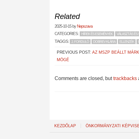
Related
2025-10-15
by
Nepszava
CATEGORIES:
HÍREK ÉS ESEMÉNYEK
VÁLASZTÁS ÉS 
TAGGS:
2. FORDULÓ
DOBREV KLÁRA
ELLENZÉK
PREVIOUS POST:
AZ MSZP BEÁLLT MÁRK
MÖGÉ
Comments are closed, but
trackbacks
KEZDŐLAP
ÖNKORMÁNYZATI KÉPVIS