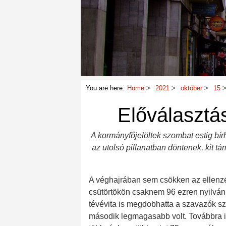
You are here:
Home
2021
október
15
Előválasztá
A kormányfőjelöltek szombat estig bír
az utolsó pillanatban döntenek, kit
A véghajrában sem csökken az ellenzék
csütörtökön csaknem 96 ezren nyilvánít
tévévita is megdobhatta a szavazók szá
második legmagasabb volt. Továbbra 