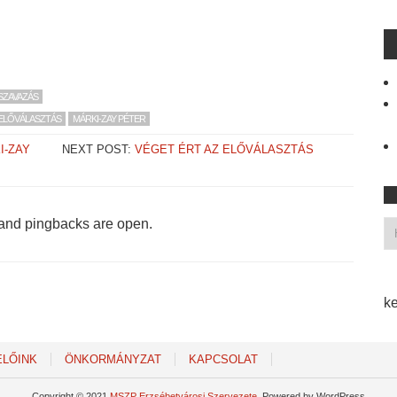
SZAVAZÁS
ELŐVÁLASZTÁS
MÁRKI-ZAY PÉTER
I-ZAY
NEXT POST:
VÉGET ÉRT AZ ELŐVÁLASZTÁS
and pingbacks are open.
ke
ELŐINK
ÖNKORMÁNYZAT
KAPCSOLAT
Copyright © 2021
MSZP Erzsébetvárosi Szervezete
. Powered by WordPress