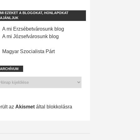
MI EZEKET A BLOGOKAT, HONLAPOKAT
AJÁNLJUK
A mi Erzsébetvárosunk blog
A mi Józsefvárosunk blog
Magyar Szocialista Párt
ARCHÍVUM
704 spam
rült az
Akismet
által blokkolásra