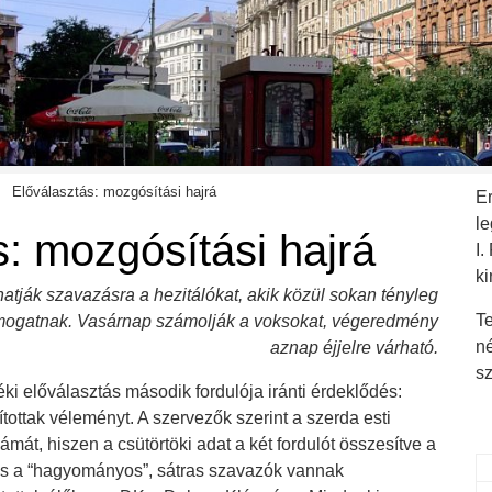
Előválasztás: mozgósítási hajrá
E
l
s: mozgósítási hajrá
I.
ki
hatják szavazásra a hezitálókat, akik közül sokan tényleg
Te
 támogatnak. Vasárnap számolják a voksokat, végeredmény
n
aznap éjjelre várható.
s
i előválasztás második fordulója iránti érdeklődés:
ottak véleményt. A szervezők szerint a szerda esti
mát, hiszen a csütörtöki adat a két fordulót összesítve a
is a “hagyományos”, sátras szavazók vannak