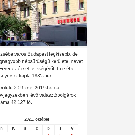
rzsébetváros Budapest legkisebb, de
egnagyobb népsűrűségű kerülete, nevét
 Ferenc József feleségéről, Erzsébet
rálynéról kapta 1882-ben.
rülete 2,09 km², 2019-ben a
évjegyzékben lévő választópolgárok
záma 42 127 fő.
2021. október
h
K
s
c
p
s
v