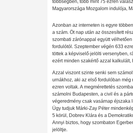
többségben, több mint 75 ezren válas
Magyarországa Mozgalom indulója, Már
Azonban az interneten is egyre többen
a szám. Öt nap után az összesített rész
szombati zárónappal együtt vélhetően
fordulótól. Szeptember végén 633 ezre
töttek a képviselő-jelölti versenyben, 
ezért minden szakértő azzal kalkulált
Azzal viszont szinte senki sem számolt
urnákhoz, aki az első fordulóban még 
ezren voltak. A megmérettetés szombat
számolni Budapesten, a civil és a párto
végeredmény csak vasárnap éjszaka l
Úgy tudjuk Márki-Zay Péter mindenké
5 körül, Dobrev Klára és a Demokratiku
Annyi biztos, hogy szombaton Egerben
jelöltje.