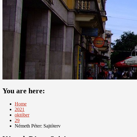
You are here:
Home
2021
október
29
Németh Péter: Sajtóterv