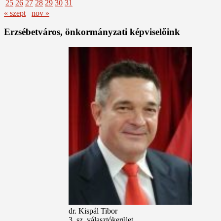
25
26
27
28
29
30
31
« szept
nov »
Erzsébetváros, önkormányzati képviselőink
dr. Kispál Tibor
3. sz. választókerület,