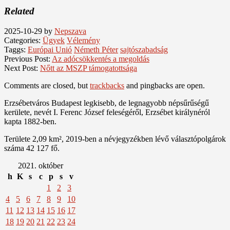
Related
2025-10-29
by
Nepszava
Categories:
Ügyek
Vélemény
Taggs:
Európai Unió
Németh Péter
sajtószabadság
Previous Post:
Az adócsökkentés a megoldás
Next Post:
Nőtt az MSZP támogatottsága
Comments are closed, but
trackbacks
and pingbacks are open.
Erzsébetváros Budapest legkisebb, de legnagyobb népsűrűségű
kerülete, nevét I. Ferenc József feleségéről, Erzsébet királynéról
kapta 1882-ben.
Területe 2,09 km², 2019-ben a névjegyzékben lévő választópolgárok
száma 42 127 fő.
2021. október
h
K
s
c
p
s
v
1
2
3
4
5
6
7
8
9
10
11
12
13
14
15
16
17
18
19
20
21
22
23
24