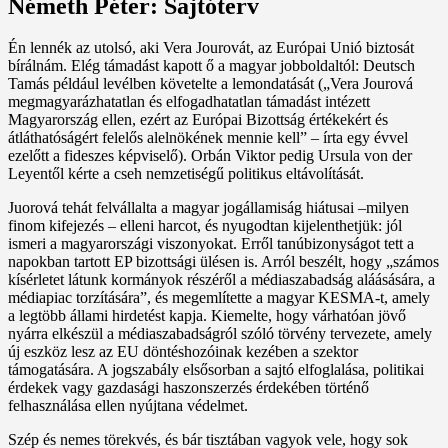
Németh Péter: Sajtóterv
Én lennék az utolsó, aki Vera Jourovát, az Európai Unió biztosát
bírálnám. Elég támadást kapott ő a magyar jobboldaltól: Deutsch
Tamás például levélben követelte a lemondatását („Vera Jourová
megmagyarázhatatlan és elfogadhatatlan támadást intézett
Magyarország ellen, ezért az Európai Bizottság értékekért és
átláthatóságért felelős alelnökének mennie kell” – írta egy évvel
ezelőtt a fideszes képviselő). Orbán Viktor pedig Ursula von der
Leyentől kérte a cseh nemzetiségű politikus eltávolítását.
Juorová tehát felvállalta a magyar jogállamiság hiátusai –milyen
finom kifejezés – elleni harcot, és nyugodtan kijelenthetjük: jól
ismeri a magyarországi viszonyokat. Erről tanúbizonyságot tett a
napokban tartott EP bizottsági ülésen is. Arról beszélt, hogy „számos
kísérletet látunk kormányok részéről a médiaszabadság aláásására, a
médiapiac torzítására”, és megemlítette a magyar KESMA-t, amely
a legtöbb állami hirdetést kapja. Kiemelte, hogy várhatóan jövő
nyárra elkészül a médiaszabadságról szóló törvény tervezete, amely
új eszköz lesz az EU döntéshozóinak kezében a szektor
támogatására. A jogszabály elsősorban a sajtó elfoglalása, politikai
érdekek vagy gazdasági haszonszerzés érdekében történő
felhasználása ellen nyújtana védelmet.
Szép és nemes törekvés, és bár tisztában vagyok vele, hogy sok