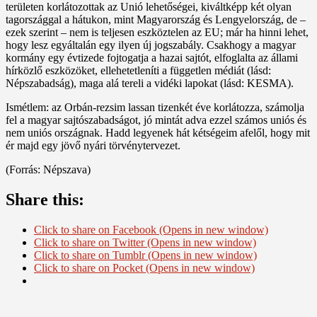
területen korlátozottak az Unió lehetőségei, kiváltképp két olyan
tagországgal a hátukon, mint Magyarország és Lengyelország, de –
ezek szerint – nem is teljesen eszköztelen az EU; már ha hinni lehet,
hogy lesz egyáltalán egy ilyen új jogszabály. Csakhogy a magyar
kormány egy évtizede fojtogatja a hazai sajtót, elfoglalta az állami
hírközlő eszközöket, ellehetetleníti a független médiát (lásd:
Népszabadság), maga alá tereli a vidéki lapokat (lásd: KESMA).
Ismétlem: az Orbán-rezsim lassan tizenkét éve korlátozza, számolja
fel a magyar sajtószabadságot, jó mintát adva ezzel számos uniós és
nem uniós országnak. Hadd legyenek hát kétségeim afelől, hogy mit
ér majd egy jövő nyári törvénytervezet.
(Forrás: Népszava)
Share this:
Click to share on Facebook (Opens in new window)
Click to share on Twitter (Opens in new window)
Click to share on Tumblr (Opens in new window)
Click to share on Pocket (Opens in new window)