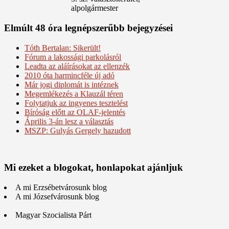
alpolgármester
Elmúlt 48 óra legnépszerűbb bejegyzései
Tóth Bertalan: Sikerült!
Fórum a lakossági parkolásról
Leadta az aláírásokat az ellenzék
2010 óta harmincféle új adó
Már jogi diplomát is intéznek
Megemlékezés a Klauzál téren
Folytatjuk az ingyenes tesztelést
Bíróság előtt az OLAF-jelentés
Április 3-án lesz a választás
MSZP: Gulyás Gergely hazudott
Mi ezeket a blogokat, honlapokat ajánljuk
A mi Erzsébetvárosunk blog
A mi Józsefvárosunk blog
Magyar Szocialista Párt