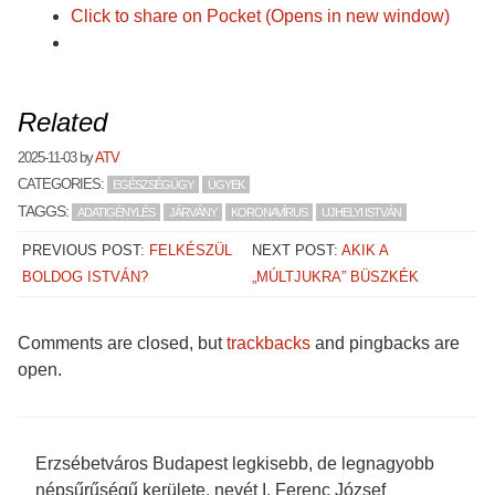
Click to share on Pocket (Opens in new window)
Related
2025-11-03
by
ATV
CATEGORIES:
EGÉSZSÉGÜGY
ÜGYEK
TAGGS:
ADATIGÉNYLÉS
JÁRVÁNY
KORONAVÍRUS
UJHELYI ISTVÁN
PREVIOUS POST:
FELKÉSZÜL
NEXT POST:
AKIK A
BOLDOG ISTVÁN?
„MÚLTJUKRA” BÜSZKÉK
Comments are closed, but
trackbacks
and pingbacks are
open.
Erzsébetváros Budapest legkisebb, de legnagyobb
népsűrűségű kerülete, nevét I. Ferenc József