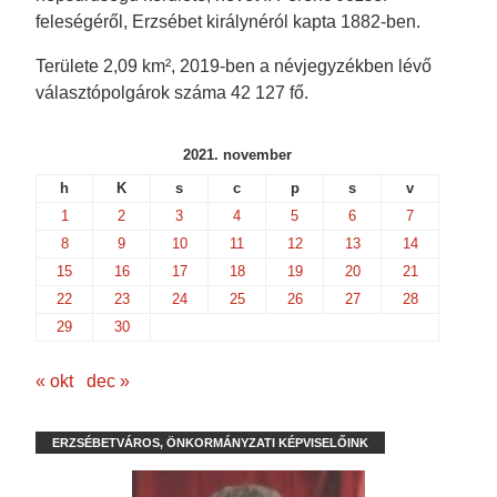
feleségéről, Erzsébet királynéról kapta 1882-ben.
Területe 2,09 km², 2019-ben a névjegyzékben lévő
választópolgárok száma 42 127 fő.
2021. november
h
K
s
c
p
s
v
1
2
3
4
5
6
7
8
9
10
11
12
13
14
15
16
17
18
19
20
21
22
23
24
25
26
27
28
29
30
« okt
dec »
ERZSÉBETVÁROS, ÖNKORMÁNYZATI KÉPVISELŐINK