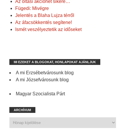
Az oltási akcióhét sikere…
Fügedi: Mivégre
Jelentés a Blaha Lujza térről
Az áfacsökkentés segítene!
Ismét veszélyeztetik az időseket
MI EZEKET A BLOGOKAT, HONLAPOKAT AJÁNLJUK
A mi Erzsébetvárosunk blog
A mi Józsefvárosunk blog
Magyar Szocialista Párt
ARCHÍVUM