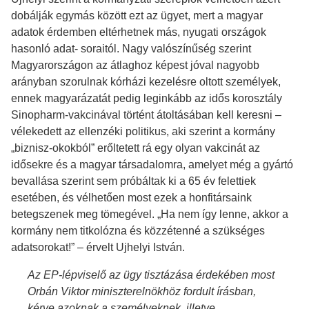
dobálják egymás között ezt az ügyet, mert a magyar
adatok érdemben eltérhetnek más, nyugati országok
hasonló adat- soraitól. Nagy valószínűség szerint
Magyarországon az átlaghoz képest jóval nagyobb
arányban szorulnak kórházi kezelésre oltott személyek,
ennek magyarázatát pedig leginkább az idős korosztály
Sinopharm-vakcinával történt átoltásában kell keresni –
vélekedett az ellenzéki politikus, aki szerint a kormány
„biznisz-okokból” erőltetett rá egy olyan vakcinát az
idősekre és a magyar társadalomra, amelyet még a gyártó
bevallása szerint sem próbáltak ki a 65 év felettiek
esetében, és vélhetően most ezek a honfitársaink
betegszenek meg tömegével. „Ha nem így lenne, akkor a
kormány nem titkolózna és közzétenné a szükséges
adatsorokat!” – érvelt Ujhelyi István.
Az EP-lépviselő az ügy tisztázása érdekében most
Orbán Viktor miniszterelnökhöz fordult írásban,
kérve azoknak a személyeknek, illetve