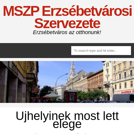
MSZP Erzsébetvárosi
Szervezete
Erzsébetváros az otthonunk!
Ujhelyinek most lett
elege