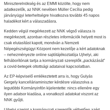
Miniszterelnökség és az EMMI közölte, hogy nem
adatkezelők, az NNK nevében Müller Cecília pedig
járványügyi leterheltségre hivatkozva további 45 napos
haladékot kért a válaszadásra.
Kedden végül megérkezett az NNK végső válasza is
megérkezett, azonban részletes információk helyett most is
csak elutasítást kapott, mondván a Nemzeti
Népegészségügyi Központ nem kezelője a kért adatoknak
– nehezményezte online sajtótájékoztatója Ujhelyi, aki
felháborítónak tartja a kormányzati szereplők „packázását”
a covid-betegek oltottsági adataival kapcsolatban.
Az EP-képviselő emlékeztetett arra is, hogy Gulyás
Gergely kancelláriaminiszter kérdésre válaszolva a
legutóbbi Kormányinfón kijelentette: nincs ellenére egy
ilyen adatsor kiadása, a vonatkozó adatokat viszont az
NNK gyűjti.
Ujhelyi szerint a kormányzati szereplők vélhetően azért