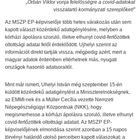
„Orbán Viktor vonja felelősségre a covid-adatokat
visszatartó kormányzati szereplőket!”
Az MSZP EP-képviselője több hetes várakozás után sem
kapott választ közérdekű adatigénylésére, melyben a
kórházi ápolásra szoruló, illetve elhunyt covid-fertőzöttek
oltottsági adatai felől érdeklődött. Ujhelyi szerint az
információt direkt tartják vissza, mégpedig azért, mert a
magyar adatok érdemben eltérhetnek más, nyugati
országok hasonló adatsoraitól.
Mint már ismert, Uhelyi István még szeptember 15-én
küldött közérdekű adatigénylést a Miniszterelnökségnek,
az EMMI-nek és a Müller Cecília vezette Nemzeti
Népegészségügyi Központnak (NKK), hogy
megismerhesse a kórházi ápolásra szoruló, illetve elhunyt
covid-fertőzöttek oltottsági adatait. Az MSZP EP-
képviselőjének elmondása szerint azonban a 15 napos
törvényi határidő utolsó perceiben kapott válaszokat: a