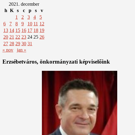
2021. december
h
K
s
c
p
s
v
1
2
3
4
5
6
7
8
9
10
11
12
13
14
15
16
17
18
19
20
21
22
23
24
25
26
27
28
29
30
31
« nov
jan »
Erzsébetváros, önkormányzati képviselőink