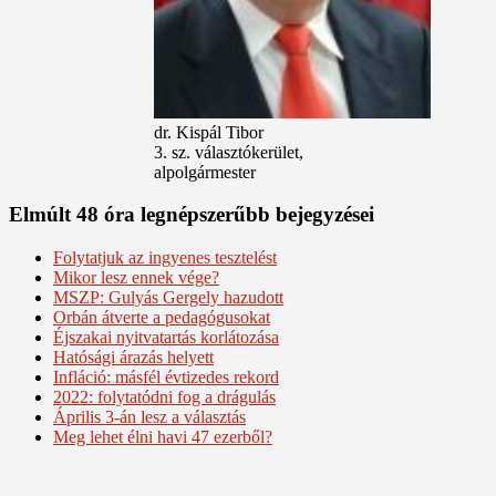
dr. Kispál Tibor
3. sz. választókerület,
alpolgármester
Elmúlt 48 óra legnépszerűbb bejegyzései
Folytatjuk az ingyenes tesztelést
Mikor lesz ennek vége?
MSZP: Gulyás Gergely hazudott
Orbán átverte a pedagógusokat
Éjszakai nyitvatartás korlátozása
Hatósági árazás helyett
Infláció: másfél évtizedes rekord
2022: folytatódni fog a drágulás
Április 3-án lesz a választás
Meg lehet élni havi 47 ezerből?