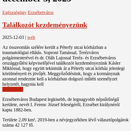
Egészségügy
Erzsébetváros
Találkozót kezdeményezünk
2025-12-03
|
web
Az összeomlás szélére került a Péterfy utcai kórházban a
traumatológiai ellátás. Soproni Tamással, Terézváros
polgármesterével és dr. Oláh Lajossal Teréz- és Erzsébetváros
országgyűlési képviselőjével találkozót kezdeményezünk Kásler
Miklóssal, hogy együtt tekintsük át a Péterfy utcai kórház jelenlegi
körülményeit és jövőjét. Meggyőződésünk, hogy a kormánynak
azonnal rendeznie kell a kórházban dolgozó műtéti személyzet
helyzetét, hagynia kell
Read More
Erzsébetváros Budapest legkisebb, de legnagyobb népsűrűségű
kerülete, nevét I. Ferenc József feleségéről, Erzsébet királynéról
kapta 1882-ben.
Területe 2,09 km², 2019-ben a névjegyzékben lévő választópolgárok
száma 42 127 fő.