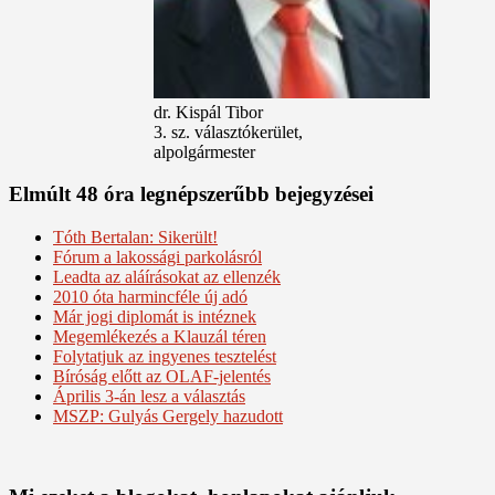
dr. Kispál Tibor
3. sz. választókerület,
alpolgármester
Elmúlt 48 óra legnépszerűbb bejegyzései
Tóth Bertalan: Sikerült!
Fórum a lakossági parkolásról
Leadta az aláírásokat az ellenzék
2010 óta harmincféle új adó
Már jogi diplomát is intéznek
Megemlékezés a Klauzál téren
Folytatjuk az ingyenes tesztelést
Bíróság előtt az OLAF-jelentés
Április 3-án lesz a választás
MSZP: Gulyás Gergely hazudott