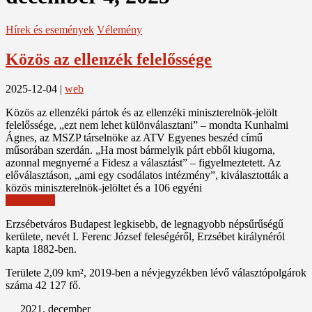
Hírek és események
Vélemény
Közös az ellenzék felelőssége
2025-12-04
|
web
Közös az ellenzéki pártok és az ellenzéki miniszterelnök-jelölt
felelőssége, „ezt nem lehet különválasztani” – mondta Kunhalmi
Ágnes, az MSZP társelnöke az ATV Egyenes beszéd című
műsorában szerdán. „Ha most bármelyik párt ebből kiugorna,
azonnal megnyerné a Fidesz a választást” – figyelmeztetett. Az
előválasztáson, „ami egy csodálatos intézmény”, kiválasztották a
közös miniszterelnök-jelöltet és a 106 egyéni
Read More
Erzsébetváros Budapest legkisebb, de legnagyobb népsűrűségű
kerülete, nevét I. Ferenc József feleségéről, Erzsébet királynéról
kapta 1882-ben.
Területe 2,09 km², 2019-ben a névjegyzékben lévő választópolgárok
száma 42 127 fő.
2021. december