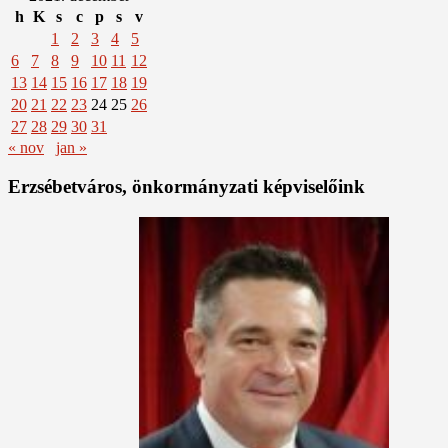
h
K
s
c
p
s
v
1
2
3
4
5
6
7
8
9
10
11
12
13
14
15
16
17
18
19
20
21
22
23
24
25
26
27
28
29
30
31
« nov
jan »
Erzsébetváros, önkormányzati képviselőink