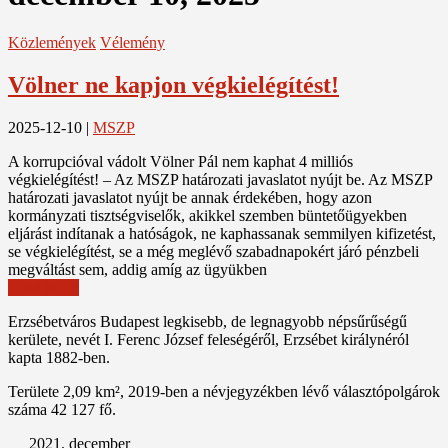
Közlemények
Vélemény
Völner ne kapjon végkielégítést!
2025-12-10
|
MSZP
A korrupcióval vádolt Völner Pál nem kaphat 4 milliós
végkielégítést! – Az MSZP határozati javaslatot nyújt be. Az MSZP
határozati javaslatot nyújt be annak érdekében, hogy azon
kormányzati tisztségviselők, akikkel szemben büntetőügyekben
eljárást indítanak a hatóságok, ne kaphassanak semmilyen kifizetést,
se végkielégítést, se a még meglévő szabadnapokért járó pénzbeli
megváltást sem, addig amíg az ügyükben
Read More
Erzsébetváros Budapest legkisebb, de legnagyobb népsűrűségű
kerülete, nevét I. Ferenc József feleségéről, Erzsébet királynéról
kapta 1882-ben.
Területe 2,09 km², 2019-ben a névjegyzékben lévő választópolgárok
száma 42 127 fő.
2021. december