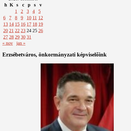
h
K
s
c
p
s
v
1
2
3
4
5
6
7
8
9
10
11
12
13
14
15
16
17
18
19
20
21
22
23
24
25
26
27
28
29
30
31
« nov
jan »
Erzsébetváros, önkormányzati képviselőink