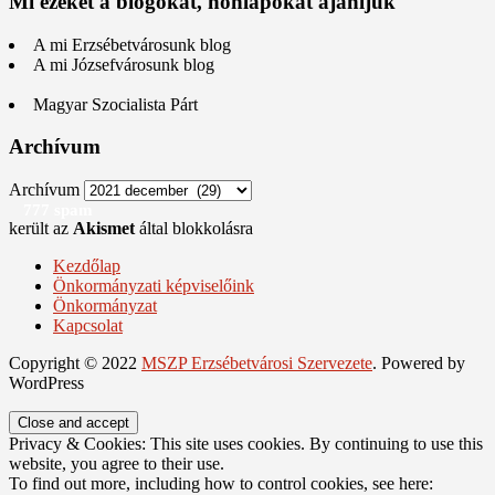
Mi ezeket a blogokat, honlapokat ajánljuk
A mi Erzsébetvárosunk blog
A mi Józsefvárosunk blog
Magyar Szocialista Párt
Archívum
Archívum
777 spam
került az
Akismet
által blokkolásra
Kezdőlap
Önkormányzati képviselőink
Önkormányzat
Kapcsolat
Copyright © 2022
MSZP Erzsébetvárosi Szervezete
. Powered by
WordPress
Privacy & Cookies: This site uses cookies. By continuing to use this
website, you agree to their use.
To find out more, including how to control cookies, see here: