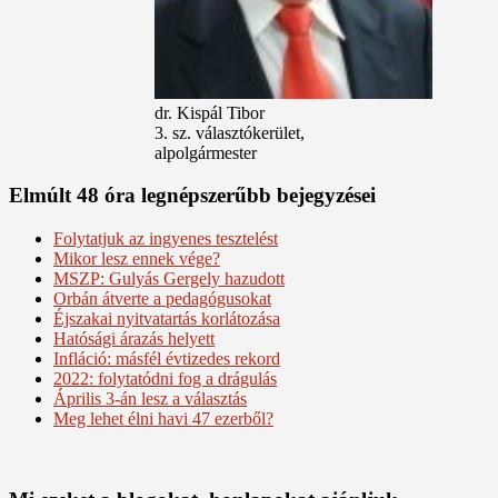
dr. Kispál Tibor
3. sz. választókerület,
alpolgármester
Elmúlt 48 óra legnépszerűbb bejegyzései
Folytatjuk az ingyenes tesztelést
Mikor lesz ennek vége?
MSZP: Gulyás Gergely hazudott
Orbán átverte a pedagógusokat
Éjszakai nyitvatartás korlátozása
Hatósági árazás helyett
Infláció: másfél évtizedes rekord
2022: folytatódni fog a drágulás
Április 3-án lesz a választás
Meg lehet élni havi 47 ezerből?