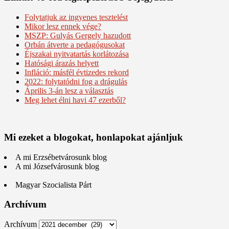
Folytatjuk az ingyenes tesztelést
Mikor lesz ennek vége?
MSZP: Gulyás Gergely hazudott
Orbán átverte a pedagógusokat
Éjszakai nyitvatartás korlátozása
Hatósági árazás helyett
Infláció: másfél évtizedes rekord
2022: folytatódni fog a drágulás
Április 3-án lesz a választás
Meg lehet élni havi 47 ezerből?
Mi ezeket a blogokat, honlapokat ajánljuk
A mi Erzsébetvárosunk blog
A mi Józsefvárosunk blog
Magyar Szocialista Párt
Archívum
Archívum