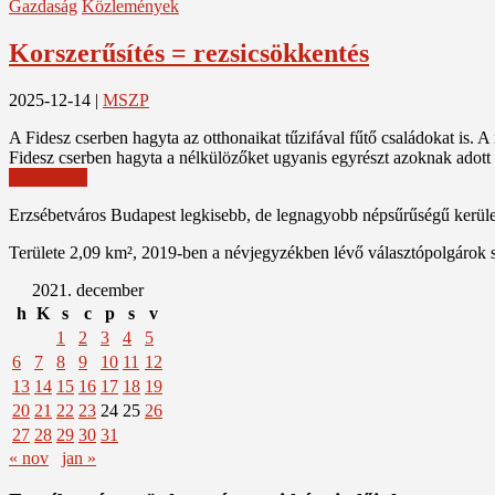
Gazdaság
Közlemények
Korszerűsítés = rezsicsökkentés
2025-12-14
|
MSZP
A Fidesz cserben hagyta az otthonaikat tűzifával fűtő családokat is. 
Fidesz cserben hagyta a nélkülözőket ugyanis egyrészt azoknak adot
Read More
Erzsébetváros Budapest legkisebb, de legnagyobb népsűrűségű kerülete
Területe 2,09 km², 2019-ben a névjegyzékben lévő választópolgárok 
2021. december
h
K
s
c
p
s
v
1
2
3
4
5
6
7
8
9
10
11
12
13
14
15
16
17
18
19
20
21
22
23
24
25
26
27
28
29
30
31
« nov
jan »