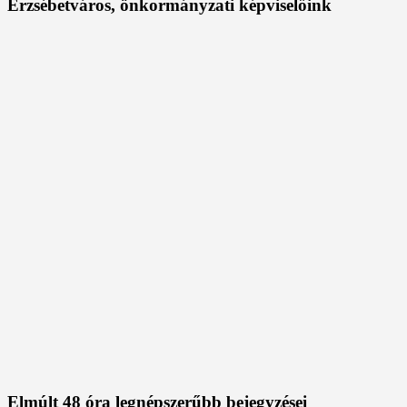
Erzsébetváros, önkormányzati képviselőink
Elmúlt 48 óra legnépszerűbb bejegyzései