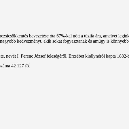
A rezsicsökkentés bevezetése óta 67%-kal nőtt a tűzifa ára, amelyet leg
t nagyobb kedvezményt, akik sokat fogyasztanak és amúgy is könnyebbe
, nevét I. Ferenc József feleségéről, Erzsébet királynéról kapta 1882-
száma 42 127 fő.