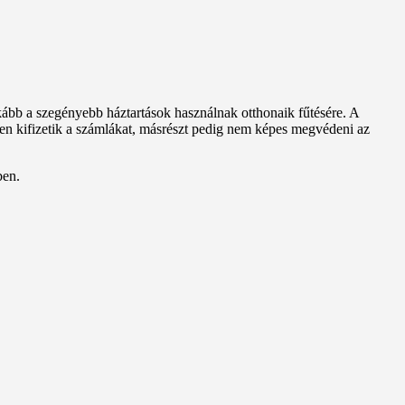
inkább a szegényebb háztartások használnak otthonaik fűtésére. A
n kifizetik a számlákat, másrészt pedig nem képes megvédeni az
ben.