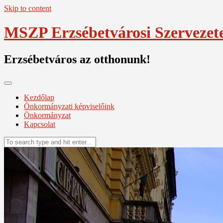
Skip to content
MSZP Erzsébetvárosi Szervezet
Erzsébetváros az otthonunk!
Kezdőlap
Önkormányzati képviselőink
Önkormányzat
Kapcsolat