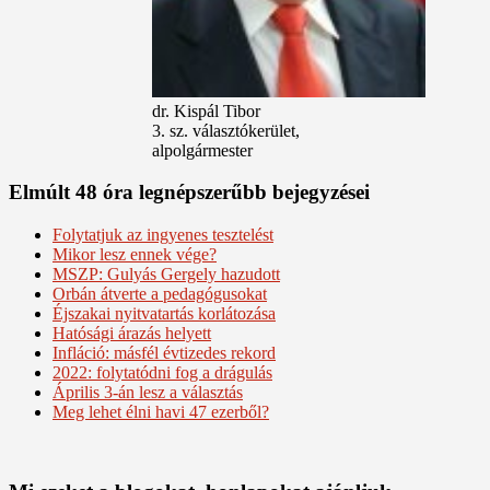
dr. Kispál Tibor
3. sz. választókerület,
alpolgármester
Elmúlt 48 óra legnépszerűbb bejegyzései
Folytatjuk az ingyenes tesztelést
Mikor lesz ennek vége?
MSZP: Gulyás Gergely hazudott
Orbán átverte a pedagógusokat
Éjszakai nyitvatartás korlátozása
Hatósági árazás helyett
Infláció: másfél évtizedes rekord
2022: folytatódni fog a drágulás
Április 3-án lesz a választás
Meg lehet élni havi 47 ezerből?