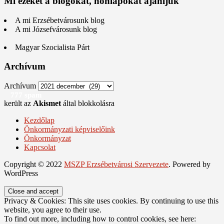
Mi ezeket a blogokat, honlapokat ajánljuk
A mi Erzsébetvárosunk blog
A mi Józsefvárosunk blog
Magyar Szocialista Párt
Archívum
Archívum
777 spam
került az
Akismet
által blokkolásra
Kezdőlap
Önkormányzati képviselőink
Önkormányzat
Kapcsolat
Copyright © 2022
MSZP Erzsébetvárosi Szervezete
. Powered by
WordPress
Privacy & Cookies: This site uses cookies. By continuing to use this
website, you agree to their use.
To find out more, including how to control cookies, see here: