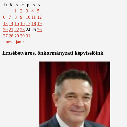
h
K
s
c
p
s
v
1
2
3
4
5
6
7
8
9
10
11
12
13
14
15
16
17
18
19
20
21
22
23
24
25
26
27
28
29
30
31
« nov
jan »
Erzsébetváros, önkormányzati képviselőink