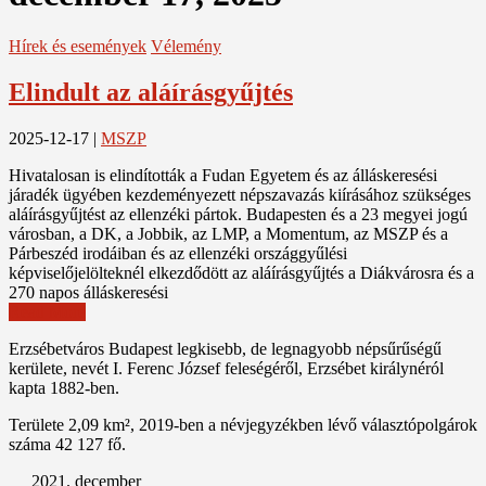
Hírek és események
Vélemény
Elindult az aláírásgyűjtés
2025-12-17
|
MSZP
Hivatalosan is elindították a Fudan Egyetem és az álláskeresési
járadék ügyében kezdeményezett népszavazás kiírásához szükséges
aláírásgyűjtést az ellenzéki pártok. Budapesten és a 23 megyei jogú
városban, a DK, a Jobbik, az LMP, a Momentum, az MSZP és a
Párbeszéd irodáiban és az ellenzéki országgyűlési
képviselőjelölteknél elkezdődött az aláírásgyűjtés a Diákvárosra és a
270 napos álláskeresési
Read More
Erzsébetváros Budapest legkisebb, de legnagyobb népsűrűségű
kerülete, nevét I. Ferenc József feleségéről, Erzsébet királynéról
kapta 1882-ben.
Területe 2,09 km², 2019-ben a névjegyzékben lévő választópolgárok
száma 42 127 fő.
2021. december