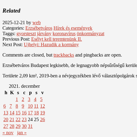
Related
2025-12-21
by
web
Categories:
Erzsébetváros
Hírek és események
Taggs:
gyorsteszt
járvány
koronavírus
önkormányzat
Previous Post:
Esélyt kell teremtenünk II.
Next Post:
Ujhelyi: Hazudik a kormány
Comments are closed, but
trackbacks
and pingbacks are open.
Erzsébetváros Budapest legkisebb, de legnagyobb népsűrűségű kerülete
Területe 2,09 km², 2019-ben a névjegyzékben lévő választópolgárok 
2021. december
h
K
s
c
p
s
v
1
2
3
4
5
6
7
8
9
10
11
12
13
14
15
16
17
18
19
20
21
22
23
24
25
26
27
28
29
30
31
« nov
jan »