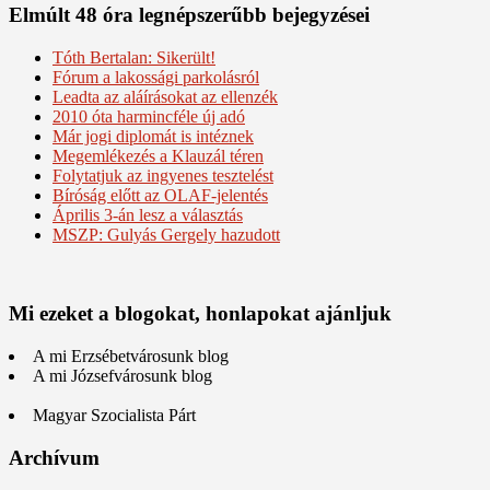
Elmúlt 48 óra legnépszerűbb bejegyzései
Tóth Bertalan: Sikerült!
Fórum a lakossági parkolásról
Leadta az aláírásokat az ellenzék
2010 óta harmincféle új adó
Már jogi diplomát is intéznek
Megemlékezés a Klauzál téren
Folytatjuk az ingyenes tesztelést
Bíróság előtt az OLAF-jelentés
Április 3-án lesz a választás
MSZP: Gulyás Gergely hazudott
Mi ezeket a blogokat, honlapokat ajánljuk
A mi Erzsébetvárosunk blog
A mi Józsefvárosunk blog
Magyar Szocialista Párt
Archívum