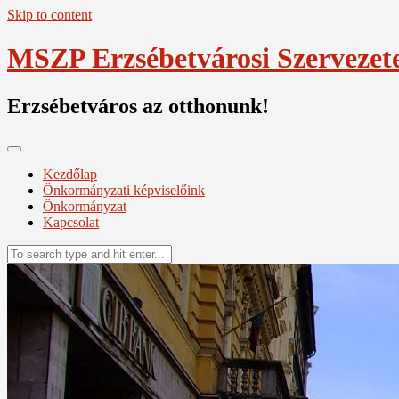
Skip to content
MSZP Erzsébetvárosi Szervezet
Erzsébetváros az otthonunk!
Kezdőlap
Önkormányzati képviselőink
Önkormányzat
Kapcsolat