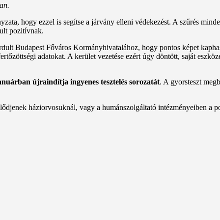
an.
yzata, hogy ezzel is segítse a járvány elleni védekezést. A szűrés mi
ult pozitívnak.
dult Budapest Főváros Kormányhivatalához, hogy pontos képet kaphasso
őzöttségi adatokat. A kerület vezetése ezért úgy döntött, saját eszközei
uárban újraindítja ingyenes tesztelés sorozatát
. A gyorsteszt megbí
klődjenek háziorvosuknál, vagy a humánszolgáltató intézményeiben a p