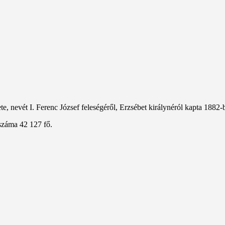
, nevét I. Ferenc József feleségéről, Erzsébet királynéról kapta 1882-
száma 42 127 fő.