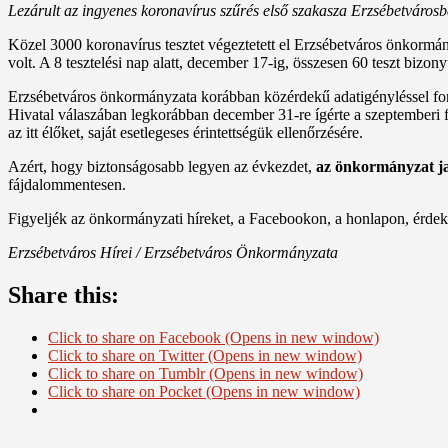
Lezárult az ingyenes koronavírus szűrés első szakasza Erzsébetvárosb
Közel 3000 koronavírus tesztet végeztetett el Erzsébetváros önkormán
volt. A 8 tesztelési nap alatt, december 17-ig, összesen 60 teszt bizony
Erzsébetváros önkormányzata korábban közérdekű adatigényléssel for
Hivatal válaszában legkorábban december 31-re ígérte a szeptemberi fert
az itt élőket, saját esetlegeses érintettségük ellenőrzésére.
Azért, hogy biztonságosabb legyen az évkezdet,
az önkormányzat jan
fájdalommentesen.
Figyeljék az önkormányzati híreket, a Facebookon, a honlapon, érde
Erzsébetváros Hírei / Erzsébetváros Önkormányzata
Share this:
Click to share on Facebook (Opens in new window)
Click to share on Twitter (Opens in new window)
Click to share on Tumblr (Opens in new window)
Click to share on Pocket (Opens in new window)