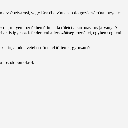
nden erzsébetvárosi, vagy Erzsébetvárosban dolgozó számára ingyenes
n, milyen mértékben érinti a kerületet a koronavírus járvány. A
vel is igyekszik felderíteni a fertőzöttség mértékét, egyben segíteni
zható, a mintavétel orrtörlettel történik, gyorsan és
ontos időpontokról.