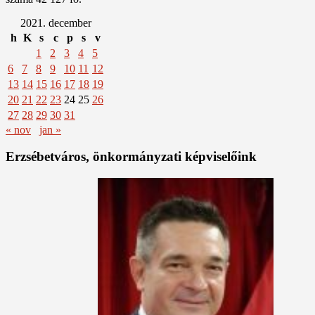
2021. december
h
K
s
c
p
s
v
1
2
3
4
5
6
7
8
9
10
11
12
13
14
15
16
17
18
19
20
21
22
23
24
25
26
27
28
29
30
31
« nov
jan »
Erzsébetváros, önkormányzati képviselőink