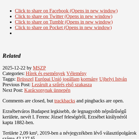
Click to share on Facebook (Opens in new window)
Click to share on Twitter (Opens in new window)
Click to share on Tumblr (Opens in new window)
Click to share on Pocket (Opens in new window)
Related
2025-12-22
by
MSZP
Categories:
Hírek és események
Vélemény
Taggs:
Brüsszel
Európai Unió
jogállam
kormány
Ujhelyi István
Previous Post:
Lezárult a szűrés első szakasza
Next Post:
Karácsonynak ünnepén
Comments are closed, but
trackbacks
and pingbacks are open.
Erzsébetváros Budapest legkisebb, de legnagyobb népsűrűségű
kerülete, nevét I. Ferenc József feleségéről, Erzsébet királynéról
kapta 1882-ben.
Területe 2,09 km², 2019-ben a névjegyzékben lévő választópolgárok
száma 42 127 fő.