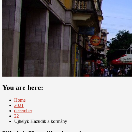
You are here:
Home
2021
december
22
Ujhelyi: Hazudik a kormány