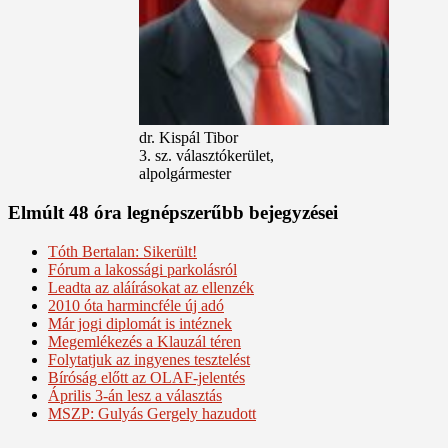
dr. Kispál Tibor
3. sz. választókerület,
alpolgármester
Elmúlt 48 óra legnépszerűbb bejegyzései
Tóth Bertalan: Sikerült!
Fórum a lakossági parkolásról
Leadta az aláírásokat az ellenzék
2010 óta harmincféle új adó
Már jogi diplomát is intéznek
Megemlékezés a Klauzál téren
Folytatjuk az ingyenes tesztelést
Bíróság előtt az OLAF-jelentés
Április 3-án lesz a választás
MSZP: Gulyás Gergely hazudott