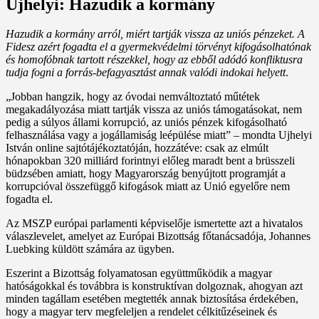
Ujhelyi: Hazudik a kormány
Hazudik a kormány arról, miért tartják vissza az uniós pénzeket. A
Fidesz azért fogadta el a gyermekvédelmi törvényt kifogásolhatónak
és homofóbnak tartott részekkel, hogy az ebből adódó konfliktusra
tudja fogni a forrás-befagyasztást annak valódi indokai helyett
.
„Jobban hangzik, hogy az óvodai nemváltoztató műtétek
megakadályozása miatt tartják vissza az uniós támogatásokat, nem
pedig a súlyos állami korrupció, az uniós pénzek kifogásolható
felhasználása vagy a jogállamiság leépülése miatt” – mondta Ujhelyi
István online sajtótájékoztatóján, hozzátéve: csak az elmúlt
hónapokban 320 milliárd forintnyi előleg maradt bent a brüsszeli
büdzsében amiatt, hogy Magyarország benyújtott programját a
korrupcióval összefüggő kifogások miatt az Unió egyelőre nem
fogadta el.
Az MSZP európai parlamenti képviselője ismertette azt a hivatalos
válaszlevelet, amelyet az Európai Bizottság főtanácsadója, Johannes
Luebking küldött számára az ügyben.
Eszerint a Bizottság folyamatosan együttműködik a magyar
hatóságokkal és továbbra is konstruktívan dolgoznak, ahogyan azt
minden tagállam esetében megtették annak biztosítása érdekében,
hogy a magyar terv megfeleljen a rendelet célkitűzéseinek és