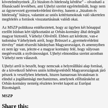
követelményeinek „Ez bizalom és hitelesség kérdése” – olvasható a
főtanácsadó levelében, ami Ujhelyi szerint egyértelműsíti, hogy nem
az úgynevezett gyermekvédelmi törvény, hanem a „bizalom és
hitelesség” hiánya, valamint az uniós kritériumoknak való sikertelen
megfelelés a források visszatartásának valódi okai.
Az MSZP politikusa emlékeztetett, hogy az ügyben két hónappal
ezelőtt írásban kért tájékoztatást az Orbán-kormány által delegált
magyar biztostól, Várhelyi Olivértől. Ebben azt kérdezte, van-e
tudomása Várhelyinek arról, hogy Brüsszel a „gyermekvédelmi
törvény” miatt részesíti hátrányban Magyarországot, és amennyiben
ez nem így van, jelezte-e a magyar kormány felé, hogy súlyosan
megtévesztik a nyilvánosságot. Ujhelyi elmondása szerint azonban
Várhelyi nem válaszolt.
Ujhelyi arról is beszélt, hogy nemcsak a helyreállítási alap forrásai,
de a következő hétéves uniós költségvetésből Magyarországnak járó
pénzek is veszélyben lehetnek, hiszen hamarosan hivatalosan is
elindul a jogállamisági mechanizmus, amelynek előfutáraként az
Orbán-kormány nemrég részletes levelet kapott az Európai
Bizottságtól.
MSZP
Share this: