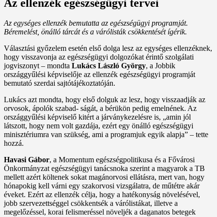
Az ellenzék egészségügyi tervei
Az egységes ellenzék bemutatta az egészségügyi programját.
Béremelést, önálló tárcát és a várólisták csökkentését ígérik.
Választási győzelem esetén első dolga lesz az egységes ellenzéknek,
hogy visszavonja az egészségügyi dolgozókat érintő szolgálati
jogviszonyt – mondta
Lukács László György
, a Jobbik
országgyűlési képviselője az ellenzék egészségügyi programját
bemutató szerdai sajtótájékoztatóján.
Lukács azt mondta, hogy első dolguk az lesz, hogy visszaadják az
orvosok, ápolók szabad- ságát, a bérükön pedig emelnének. Az
országgyűlési képviselő kitért a járványkezelésre is, „amin jól
látszott, hogy nem volt gazdája, ezért egy önálló egészségügyi
minisztériumra van szükség, ami a programjuk egyik alapja” – tette
hozzá.
Havasi Gábor
, a Momentum egészségpolitikusa és a Fővárosi
Önkormányzat egészségügyi tanácsnoka szerint a magyarok a TB
mellett azért költenek sokat magánorvosi ellátásra, mert van, hogy
hónapokig kell várni egy szakorvosi vizsgálatra, de műtétre akár
éveket. Ezért az ellenzék célja, hogy a hatékonyság növelésével,
jobb szervezettséggel csökkentsék a várólistákat, illetve a
megelőzéssel, korai felismeréssel növeljék a daganatos betegek