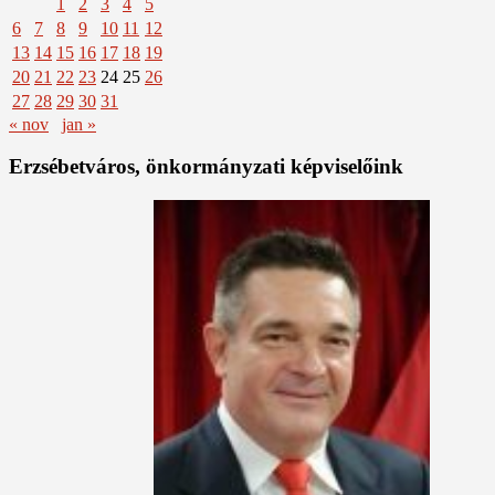
1
2
3
4
5
6
7
8
9
10
11
12
13
14
15
16
17
18
19
20
21
22
23
24
25
26
27
28
29
30
31
« nov
jan »
Erzsébetváros, önkormányzati képviselőink