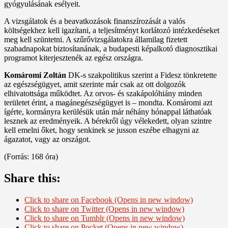
gyógyulásának esélyeit.
A vizsgálatok és a beavatkozások finanszírozását a valós
költségekhez kell igazítani, a teljesítményt korlátozó intézkedéseket
meg kell szüntetni. A szűrővizsgálatokra államilag fizetett
szabadnapokat biztosítanának, a budapesti képalkotó diagnosztikai
programot kiterjesztenék az egész országra.
Komáromi Zoltán
DK-s szakpolitikus szerint a Fidesz tönkretette
az egészségügyet, amit szerinte már csak az ott dolgozók
elhivatottsága működtet. Az orvos- és szakápolóhiány minden
területet érint, a magánegészségügyet is – mondta. Komáromi azt
ígérte, kormányra kerülésük után már néhány hónappal láthatóak
lesznek az eredményeik. A bérekről úgy vélekedett, olyan szintre
kell emelni őket, hogy senkinek se jusson eszébe elhagyni az
ágazatot, vagy az országot.
(Forrás: 168 óra)
Share this:
Click to share on Facebook (Opens in new window)
Click to share on Twitter (Opens in new window)
Click to share on Tumblr (Opens in new window)
Click to share on Pocket (Opens in new window)