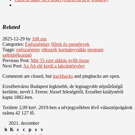
Related
2025-12-29
by
168 ora
Categories:
Egészségügy
Hírek és események
Taggs:
egészségügy
ellenzék
kormányváltás
program
sajtótájékoztató
Previous Post:
Már 55 ezer aláírás gyűlt össze
Next Post:
Az Ab elé kerül a lakcímtörvény
Comments are closed, but
trackbacks
and pingbacks are open.
Erzsébetváros Budapest legkisebb, de legnagyobb népsűrűségű
kerülete, nevét I. Ferenc József feleségéről, Erzsébet királynéról
kapta 1882-ben.
Területe 2,09 km², 2019-ben a névjegyzékben lévő választópolgárok
száma 42 127 fő.
2021. december
h
K
s
c
p
s
v