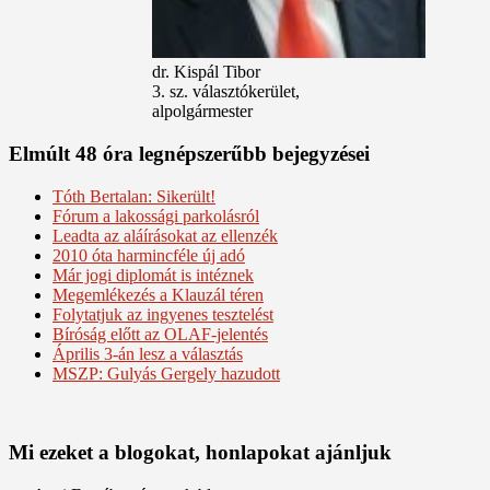
dr. Kispál Tibor
3. sz. választókerület,
alpolgármester
Elmúlt 48 óra legnépszerűbb bejegyzései
Tóth Bertalan: Sikerült!
Fórum a lakossági parkolásról
Leadta az aláírásokat az ellenzék
2010 óta harmincféle új adó
Már jogi diplomát is intéznek
Megemlékezés a Klauzál téren
Folytatjuk az ingyenes tesztelést
Bíróság előtt az OLAF-jelentés
Április 3-án lesz a választás
MSZP: Gulyás Gergely hazudott
Mi ezeket a blogokat, honlapokat ajánljuk