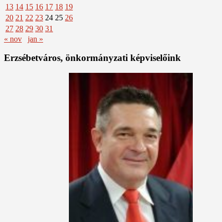
13
14
15
16
17
18
19
20
21
22
23
24
25
26
27
28
29
30
31
« nov
jan »
Erzsébetváros, önkormányzati képviselőink