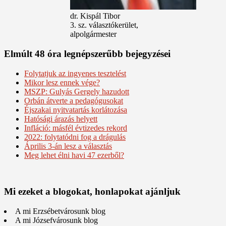
dr. Kispál Tibor
3. sz. választókerület,
alpolgármester
Elmúlt 48 óra legnépszerűbb bejegyzései
Folytatjuk az ingyenes tesztelést
Mikor lesz ennek vége?
MSZP: Gulyás Gergely hazudott
Orbán átverte a pedagógusokat
Éjszakai nyitvatartás korlátozása
Hatósági árazás helyett
Infláció: másfél évtizedes rekord
2022: folytatódni fog a drágulás
Április 3-án lesz a választás
Meg lehet élni havi 47 ezerből?
Mi ezeket a blogokat, honlapokat ajánljuk
A mi Erzsébetvárosunk blog
A mi Józsefvárosunk blog