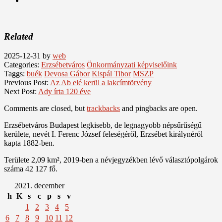
Related
2025-12-31
by
web
Categories:
Erzsébetváros
Önkormányzati képviselőink
Taggs:
buék
Devosa Gábor
Kispál Tibor
MSZP
Previous Post:
Az Ab elé kerül a lakcímtörvény
Next Post:
Ady írta 120 éve
Comments are closed, but
trackbacks
and pingbacks are open.
Erzsébetváros Budapest legkisebb, de legnagyobb népsűrűségű
kerülete, nevét I. Ferenc József feleségéről, Erzsébet királynéról
kapta 1882-ben.
Területe 2,09 km², 2019-ben a névjegyzékben lévő választópolgárok
száma 42 127 fő.
2021. december
h
K
s
c
p
s
v
1
2
3
4
5
6
7
8
9
10
11
12