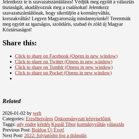
Jelentkezz te is szavazatszámlálásra! Védjük meg együtt a választás
tisztaságát, akadályozzuk meg a csalásokat! Jelentkezz
szavazatszámlálónak, hogy sikerüljön a kormányváltás,
korszakváltás! Legyen Magyarország mindannyiunké! Teremtsük
meg együtt az igazságos, szolidáris, szabad és zöld új Magyar
Köztársaságot!
Share this:
Click to share on Facebook (Opens in new window)
Click to share on Twitter (Opens in new window)
Click to share on Tumblr (Opens in new window)
Click to share on Pocket (Opens in new window)
Related
2026-01-02
by
web
Categories:
Erzsébetváros
Önkormányzati képviselőink
Taggs:
ady endre
kérdés
Kispál Tibor
kormányváltás
választás
Previous Post:
Boldog Új Évet!
Next Post:
2022: folytatódni fog a drágulás