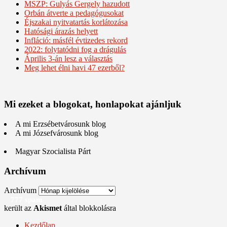
MSZP: Gulyás Gergely hazudott
Orbán átverte a pedagógusokat
Éjszakai nyitvatartás korlátozása
Hatósági árazás helyett
Infláció: másfél évtizedes rekord
2022: folytatódni fog a drágulás
Április 3-án lesz a választás
Meg lehet élni havi 47 ezerből?
Mi ezeket a blogokat, honlapokat ajánljuk
A mi Erzsébetvárosunk blog
A mi Józsefvárosunk blog
Magyar Szocialista Párt
Archívum
Archívum
777 spam
került az
Akismet
által blokkolásra
Kezdőlap