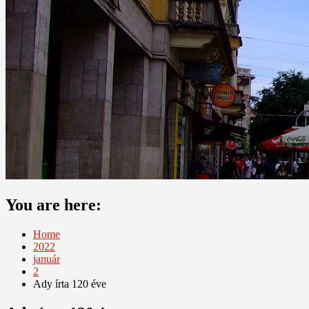
You are here:
Home
2022
január
2
Ady írta 120 éve