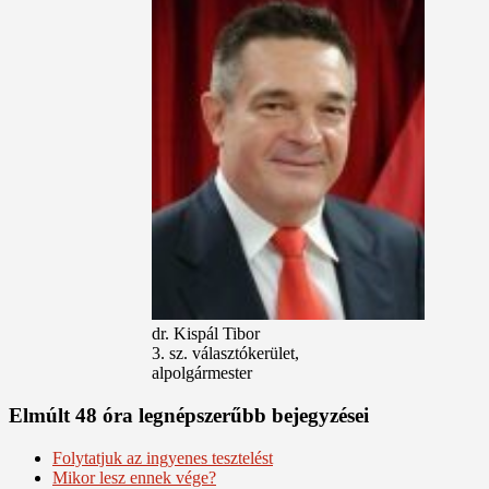
dr. Kispál Tibor
3. sz. választókerület,
alpolgármester
Elmúlt 48 óra legnépszerűbb bejegyzései
Folytatjuk az ingyenes tesztelést
Mikor lesz ennek vége?