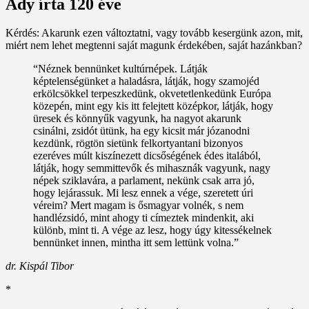
Ady írta 120 éve
Kérdés: Akarunk ezen változtatni, vagy tovább kesergünk azon, mit,
miért nem lehet megtenni saját magunk érdekében, saját hazánkban?
“Néznek bennünket kultúrnépek. Látják
képtelenségünket a haladásra, látják, hogy szamojéd
erkölcsökkel terpeszkedünk, okvetetlenkedünk Európa
közepén, mint egy kis itt felejtett középkor, látják, hogy
üresek és könnyűk vagyunk, ha nagyot akarunk
csinálni, zsidót ütünk, ha egy kicsit már józanodni
kezdünk, rögtön sietünk felkortyantani bizonyos
ezeréves múlt kiszínezett dicsőségének édes italából,
látják, hogy semmittevők és mihasznák vagyunk, nagy
népek sziklavára, a parlament, nekünk csak arra jó,
hogy lejárassuk. Mi lesz ennek a vége, szeretett úri
véreim? Mert magam is ősmagyar volnék, s nem
handlézsidó, mint ahogy ti címeztek mindenkit, aki
különb, mint ti. A vége az lesz, hogy úgy kitessékelnek
bennünket innen, mintha itt sem lettünk volna.”
dr. Kispál Tibor
*