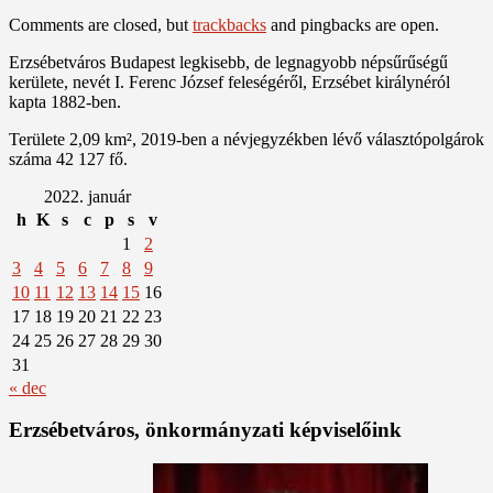
Comments are closed, but
trackbacks
and pingbacks are open.
Erzsébetváros Budapest legkisebb, de legnagyobb népsűrűségű
kerülete, nevét I. Ferenc József feleségéről, Erzsébet királynéról
kapta 1882-ben.
Területe 2,09 km², 2019-ben a névjegyzékben lévő választópolgárok
száma 42 127 fő.
2022. január
h
K
s
c
p
s
v
1
2
3
4
5
6
7
8
9
10
11
12
13
14
15
16
17
18
19
20
21
22
23
24
25
26
27
28
29
30
31
« dec
Erzsébetváros, önkormányzati képviselőink