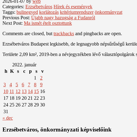
2026-01-07
by
web
Categories:
Erzsébetváros
Hírek és események
Taggs:
bulinegyed
korlátozás
kritériumrendszer
önkormányzat
Previous Post:
Újabb nagy hazugság a Fudanról
Next Post:
Ma ismét ételt osztottunk
Comments are closed, but
trackbacks
and pingbacks are open.
Erzsébetváros Budapest legkisebb, de legnagyobb népsűrűségű kerülete
Területe 2,09 km², 2019-ben a névjegyzékben lévő választópolgárok 
2022. január
h
K
s
c
p
s
v
1
2
3
4
5
6
7
8
9
10
11
12
13
14
15
16
17
18
19
20
21
22
23
24
25
26
27
28
29
30
31
« dec
Erzsébetváros, önkormányzati képviselőink