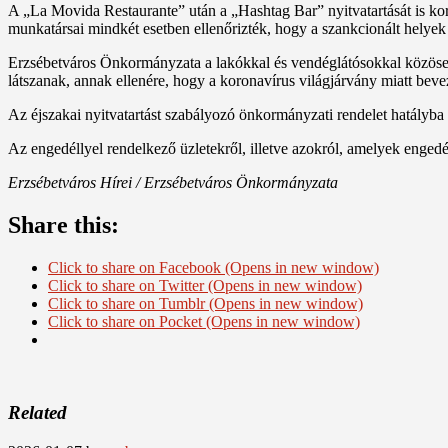
A „La Movida Restaurante” után a „Hashtag Bar” nyitvatartását is ko
munkatársai mindkét esetben ellenőrizték, hogy a szankcionált helyek 
Erzsébetváros Önkormányzata a lakókkal és vendéglátósokkal közösen 
látszanak, annak ellenére, hogy a koronavírus világjárvány miatt bevez
Az éjszakai nyitvatartást szabályozó önkormányzati rendelet hatályba
Az engedéllyel rendelkező üzletekről, illetve azokról, amelyek enge
Erzsébetváros Hírei / Erzsébetváros Önkormányzata
Share this:
Click to share on Facebook (Opens in new window)
Click to share on Twitter (Opens in new window)
Click to share on Tumblr (Opens in new window)
Click to share on Pocket (Opens in new window)
Related