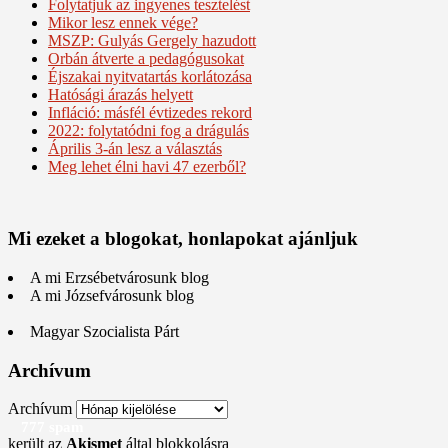
Folytatjuk az ingyenes tesztelést
Mikor lesz ennek vége?
MSZP: Gulyás Gergely hazudott
Orbán átverte a pedagógusokat
Éjszakai nyitvatartás korlátozása
Hatósági árazás helyett
Infláció: másfél évtizedes rekord
2022: folytatódni fog a drágulás
Április 3-án lesz a választás
Meg lehet élni havi 47 ezerből?
Mi ezeket a blogokat, honlapokat ajánljuk
A mi Erzsébetvárosunk blog
A mi Józsefvárosunk blog
Magyar Szocialista Párt
Archívum
Archívum
777 spam
került az
Akismet
által blokkolásra