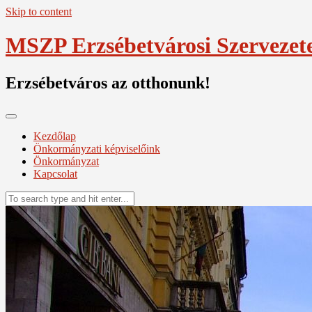
Skip to content
MSZP Erzsébetvárosi Szervezet
Erzsébetváros az otthonunk!
Kezdőlap
Önkormányzati képviselőink
Önkormányzat
Kapcsolat