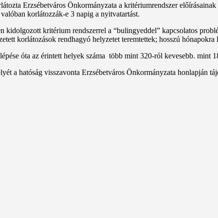
rlátozta Erzsébetváros Önkormányzata a kritériumrendszer előírásainak
valóban korlátozzák-e 3 napig a nyitvatartást.
kidolgozott kritérium rendszerrel a “bulingyeddel” kapcsolatos probl
etett korlátozások rendhagyó helyzetet teremtettek; hosszú hónapokra leá
 lépése óta az érintett helyek száma több mint 320-ról kevesebb. mint 
délyét a hatóság visszavonta Erzsébetváros Önkormányzata honlapján tá