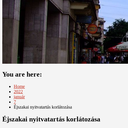
You are here:
Home
2022
január
7
Éjszakai nyitvatartás korlátozása
Éjszakai nyitvatartás korlátozása