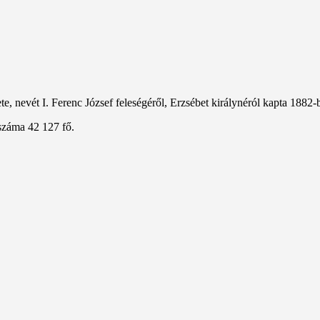
, nevét I. Ferenc József feleségéről, Erzsébet királynéról kapta 1882-
száma 42 127 fő.