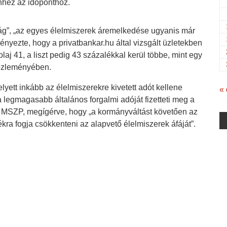
hhez az időponthoz.
g”, „az egyes élelmiszerek áremelkedése ugyanis már
ényezte, hogy a privatbankar.hu által vizsgált üzletekben
laj 41, a liszt pedig 43 százalékkal kerül többe, mint egy
közleményében.
lyett inkább az élelmiszerekre kivetett adót kellene
«
 legmagasabb általános forgalmi adóját fizetteti meg a
az MSZP, megígérve, hogy „a kormányváltást követően az
a fogja csökkenteni az alapvető élelmiszerek áfáját”.