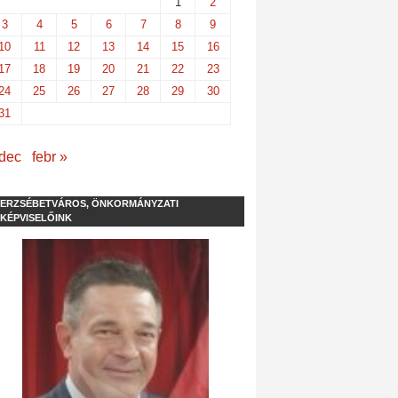
1
2
3
4
5
6
7
8
9
10
11
12
13
14
15
16
17
18
19
20
21
22
23
24
25
26
27
28
29
30
31
 dec
febr »
ERZSÉBETVÁROS, ÖNKORMÁNYZATI
KÉPVISELŐINK