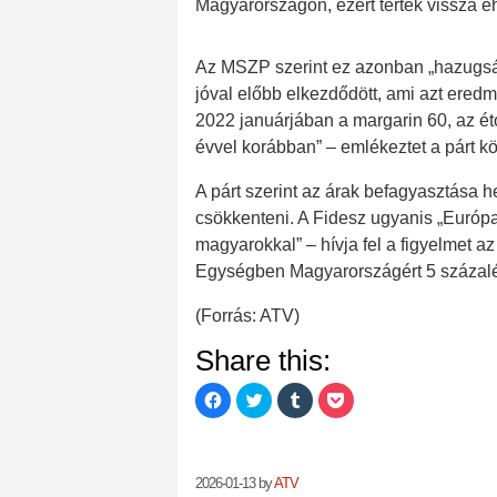
Magyarországon, ezért tértek vissza e
Az MSZP szerint ez azonban „hazugsá
jóval előbb elkezdődött, ami azt eredm
2022 januárjában a margarin 60, az éto
évvel korábban” – emlékeztet a párt 
A párt szerint az árak befagyasztása he
csökkenteni. A Fidesz ugyanis „Európa
magyarokkal” – hívja fel a figyelmet 
Egységben Magyarországért 5 százalékr
(Forrás: ATV)
Share this:
C
C
C
C
l
l
l
l
i
i
i
i
c
c
c
c
k
k
k
k
t
t
t
t
o
o
o
o
2026-01-13
by
ATV
s
s
s
s