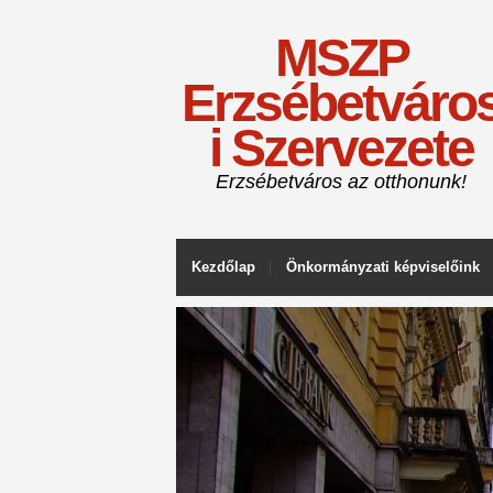
MSZP
Erzsébetváro
i Szervezete
Erzsébetváros az otthonunk!
Kezdőlap
Önkormányzati képviselőink