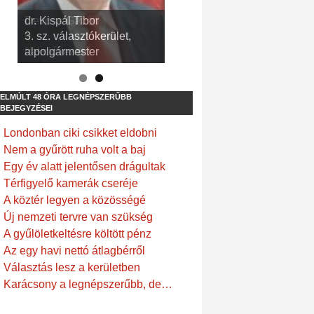
dr. Kispál Tibor
Devosa Gábor
3. sz. választókerület,
9. sz. választókerület,
alpolgármester
frakcióvezető
ELMÚLT 48 ÓRA LEGNÉPSZERŰBB
BEJEGYZÉSEI
Londonban ciki csikket eldobni
Nem a gyűrött ruha volt a baj
Egy év alatt jelentősen drágultak
Térfigyelő kamerák cseréje
A köztér legyen a közösségé
Új nemzeti tervre van szükség
A gyűlöletkeltésre költött pénz
Az egy havi nettó átlagbérről
Választás lesz a kerületben
Karácsony a legnépszerűbb, de…