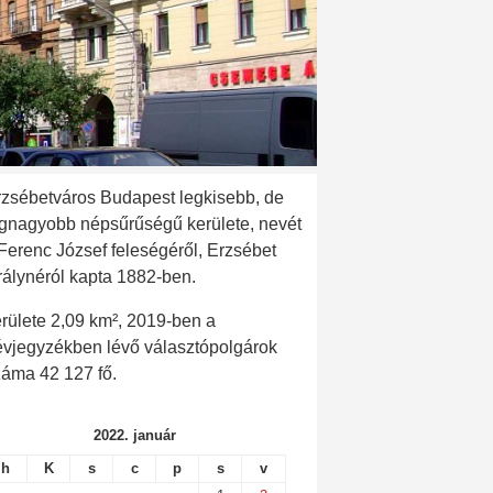
rzsébetváros Budapest legkisebb, de
egnagyobb népsűrűségű kerülete, nevét
 Ferenc József feleségéről, Erzsébet
rálynéról kapta 1882-ben.
rülete 2,09 km², 2019-ben a
évjegyzékben lévő választópolgárok
záma 42 127 fő.
2022. január
h
K
s
c
p
s
v