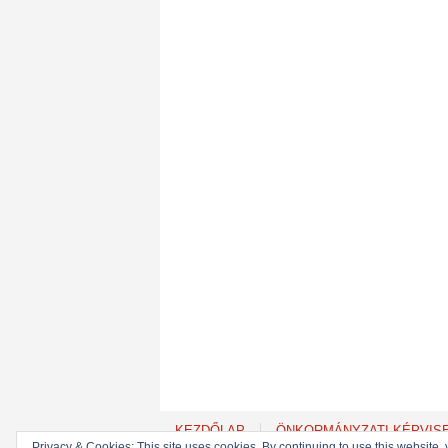
KEZDŐLAP
ÖNKORMÁNYZATI KÉPVIS
Privacy & Cookies: This site uses cookies. By continuing to use this website, 