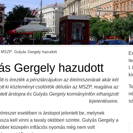
MSZP: Gulyás Gergely hazudott
E
l
s Gergely hazudott
I.
ki
t is érezték a pénztárcájukon az élelmiszerárak akár két
Te
tt ki közleményt csütörtök délután az MSZP, reagálva az
n
entett árstopra és Gulyás Gergely kormányinfón elhangzott
s
kijelentéseire.
lmiszer esetében is árstopot jelentett be, melynek
ssza kell vinni a tavaly októberi szintre. Gulyás Gergely a
tóber közepén inflációs nyomás még nem volt