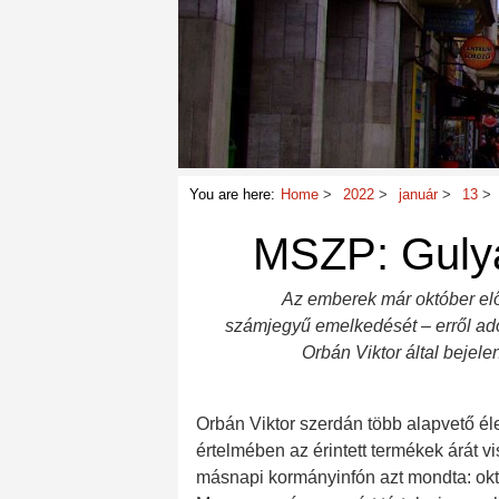
You are here:
Home
2022
január
13
MSZP: Gulyá
Az emberek már október előt
számjegyű emelkedését – erről ado
Orbán Viktor által bejel
Orbán Viktor szerdán több alapvető éle
értelmében az érintett termékek árát vi
másnapi kormányinfón azt mondta: ok