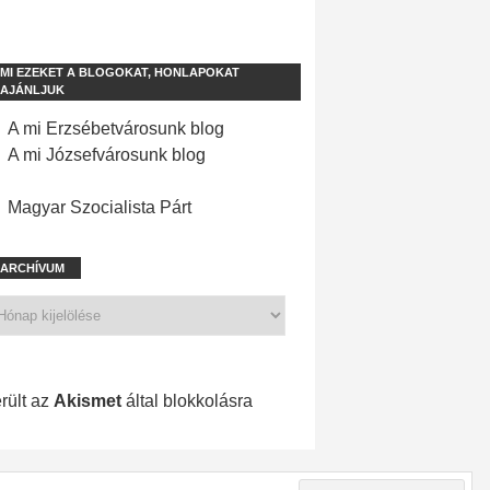
MI EZEKET A BLOGOKAT, HONLAPOKAT
AJÁNLJUK
A mi Erzsébetvárosunk blog
A mi Józsefvárosunk blog
Magyar Szocialista Párt
ARCHÍVUM
1 201 spam
rült az
Akismet
által blokkolásra