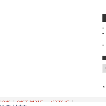
ke
ELŐINK
ÖNKORMÁNYZAT
KAPCSOLAT
you agree to their use.