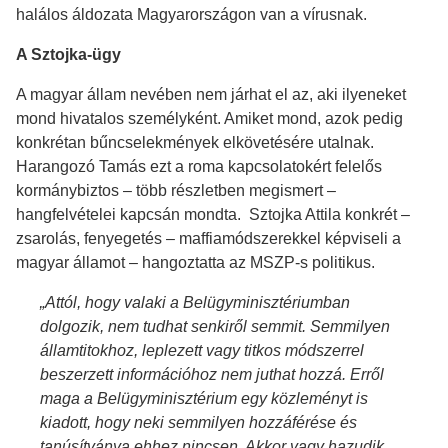
halálos áldozata Magyarországon van a vírusnak.
A Sztojka-ügy
A magyar állam nevében nem járhat el az, aki ilyeneket
mond hivatalos személyként. Amiket mond, azok pedig
konkrétan bűncselekmények elkövetésére utalnak.
Harangozó Tamás ezt a roma kapcsolatokért felelős
kormánybiztos – több részletben megismert –
hangfelvételei kapcsán mondta. Sztojka Attila konkrét –
zsarolás, fenyegetés – maffiamódszerekkel képviseli a
magyar államot – hangoztatta az MSZP-s politikus.
„Attól, hogy valaki a Belügyminisztériumban
dolgozik, nem tudhat senkiről semmit. Semmilyen
államtitokhoz, leplezett vagy titkos módszerrel
beszerzett információhoz nem juthat hozzá. Erről
maga a Belügyminisztérium egy közleményt is
kiadott, hogy neki semmilyen hozzáférése és
tanúsítványa ehhez nincsen. Akkor vagy hazudik,