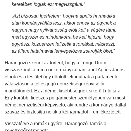
keretében fogják ezt megvizsgálni.”
„Azt biztosan ígérhetem, hogyha április harmadika
után kormányváltás lesz, akkor ennek az ügynek a
nagyon nagy nyilvánosság előtt kell a végére járni,
mert egyszer és mindenkorra be kell fejezni, hogy
egyrészt, közpénzen lefizetik a romákat, másrészt,
az állam hatalmával fenyegetőzve zsarolják őket.”
Harangozó szerint az történt, hogy a Lungo Drom
visszaszorult a roma önkormányzatban, ahol Agócs János
elnök és a testület úgy döntött, elindulnak a parlamenti
választáson a teljes jogú nemzetiségi képviselői
mandátumért. Ez a német kisebbségnek sikerült utoljára.
Egy korábbi fideszes polgármester személyében van most
német nemzetiségi képviselő, aki rendre a kormányoldallal
szavaz és biztosítja nekik a kétharmadot – emlékeztetett.
Visszatérve a romák ügyére, Harangozó Tamás a
következőket mondta: