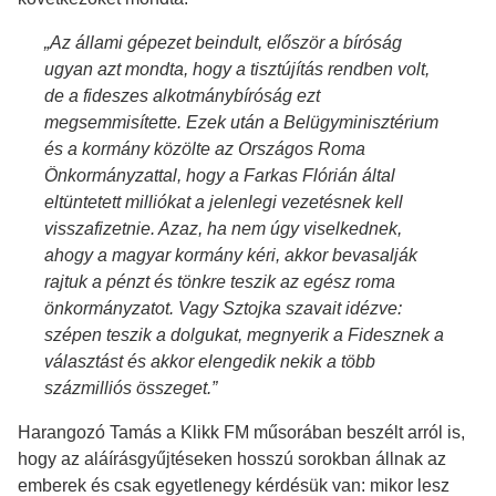
„Az állami gépezet beindult, először a bíróság
ugyan azt mondta, hogy a tisztújítás rendben volt,
de a fideszes alkotmánybíróság ezt
megsemmisítette. Ezek után a Belügyminisztérium
és a kormány közölte az Országos Roma
Önkormányzattal, hogy a Farkas Flórián által
eltüntetett milliókat a jelenlegi vezetésnek kell
visszafizetnie. Azaz, ha nem úgy viselkednek,
ahogy a magyar kormány kéri, akkor bevasalják
rajtuk a pénzt és tönkre teszik az egész roma
önkormányzatot. Vagy Sztojka szavait idézve:
szépen teszik a dolgukat, megnyerik a Fidesznek a
választást és akkor elengedik nekik a több
százmilliós összeget.”
Harangozó Tamás a Klikk FM műsorában beszélt arról is,
hogy az aláírásgyűjtéseken hosszú sorokban állnak az
emberek és csak egyetlenegy kérdésük van: mikor lesz