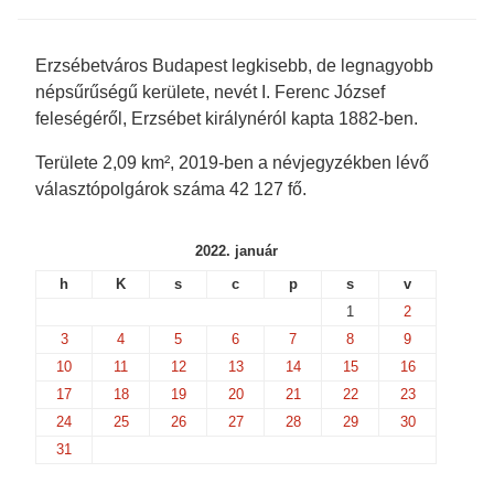
s
i
n
n
i
n
n
n
n
n
e
e
n
e
w
w
e
w
w
w
Erzsébetváros Budapest legkisebb, de legnagyobb
w
w
i
i
w
i
n
n
népsűrűségű kerülete, nevét I. Ferenc József
i
n
d
d
n
d
o
o
feleségéről, Erzsébet királynéról kapta 1882-ben.
d
o
w
w
o
w
)
)
w
)
Területe 2,09 km², 2019-ben a névjegyzékben lévő
)
választópolgárok száma 42 127 fő.
2022. január
h
K
s
c
p
s
v
1
2
3
4
5
6
7
8
9
10
11
12
13
14
15
16
17
18
19
20
21
22
23
24
25
26
27
28
29
30
31