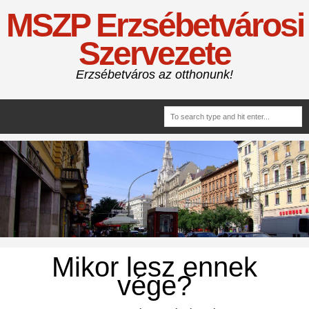
MSZP Erzsébetvárosi
Szervezete
Erzsébetváros az otthonunk!
Mikor lesz ennek
vége?