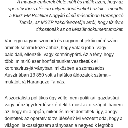
A magyar emberek élete múlt és múlik azon, hogy az
operatív törzs ülésein milyen döntéseket hoztak – mondta
a Klikk FM Politikai Nagyító című műsorában Harangozó
Tamás, az MSZP frakcióvezetője arról, hogy tíz évre
titkosították az ott készült dokumentumokat.
Van egy nagyon szomorú és nagyon objektív mérőszám,
aminek semmi köze ahhoz, hogy valaki jobb- vagy
baloldali, ellenzéki vagy kormánypárti. Az a tény, hogy
több, mint 40 ezer honfitársunkat veszítettük el
koronavírus-járványban, miközben a szomszédos
Ausztriában 13 850 volt a halálos áldozatok száma –
mutatott rá Harangozó Tamás.
A szocialista politikus úgy vélte, nem politikai, gazdasági
vagy pénzügyi kérdések érdeklik most az országot, hanem
az, hogy mi alapján, mikor és miért döntöttek úgy, ahogy
döntöttek az operatív törzs ülésén? Mi vezetett oda, hogy a
világon, lakosságszám arányosan a negyedik legtöbb