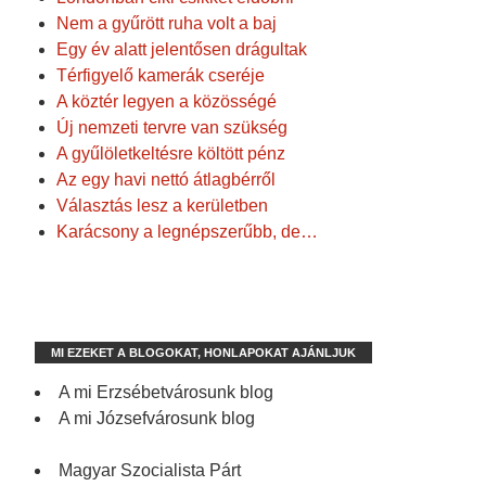
Nem a gyűrött ruha volt a baj
Egy év alatt jelentősen drágultak
Térfigyelő kamerák cseréje
A köztér legyen a közösségé
Új nemzeti tervre van szükség
A gyűlöletkeltésre költött pénz
Az egy havi nettó átlagbérről
Választás lesz a kerületben
Karácsony a legnépszerűbb, de…
MI EZEKET A BLOGOKAT, HONLAPOKAT AJÁNLJUK
A mi Erzsébetvárosunk blog
A mi Józsefvárosunk blog
Magyar Szocialista Párt