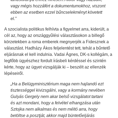
vagy mégis hozzáfért a dokumentumokhoz, viszont
ebben az esetben ezzel bűncselekményt követett
el.”
A szocialista politikus felhívta a figyelmet arra, kiderült, a
cél az, hogy az országgyűlési választásokon a billegő
körzetekben a roma emberek megnyerjék a Fidesznek a
választást. Hadházy Ákos feljelentést tett, tehát a bűntető
eljárásnak el kell indulnia. Vadai Ágnes, DK-s kollégám, a
legfőbb ügyészhez fordult írásbeli kérdéssel és szintén
kérte, hogy az ügyet vizsgálják ki – beszélt az ellenzék
lépéseiről.
„Ha a Belügyminisztérium maga nem hajlandó ezt
tisztességgel kivizsgálni, vagy a kormány nevében
Gulyás Gergely nem akar belső vizsgálatot tartani
és azt mondani, hogy a felvétel elhangzása után
Sztojka nem alkalmas és nem méltó arra, hogy
betöltse a posztját, akkor majd büntetőeljárás