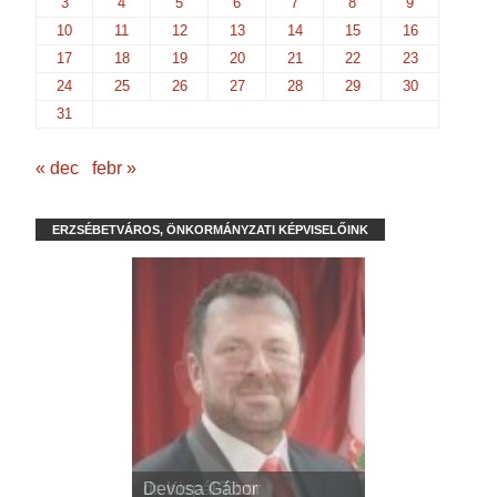
3
4
5
6
7
8
9
10
11
12
13
14
15
16
17
18
19
20
21
22
23
24
25
26
27
28
29
30
31
« dec
febr »
ERZSÉBETVÁROS, ÖNKORMÁNYZATI KÉPVISELŐINK
dr. Kispál Tibor
Devosa Gábor