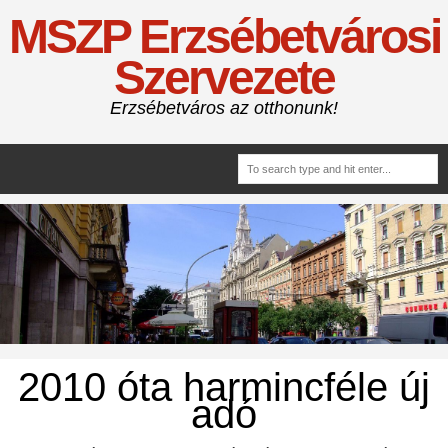
MSZP Erzsébetvárosi
Szervezete
Erzsébetváros az otthonunk!
2010 óta harmincféle új
adó