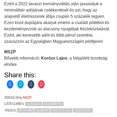
Ezért a 2022 tavaszi kormányváltás után javasoljuk a
minimálbér adójának csökkentését és azt, hogy az
alapvető élelmiszerek áfája csupán 5 százalék legyen.
Ezen kívül duplájára akarjuk emelni a családi pótlékot és
kezdeményezzük az alacsony nyugdíjak felzárkóztatását.
Ezért, aki kevesebb adót és több pénzt szeretne,
szavazzon az Egységben Magyarországért jelöltjeire!
MSZP
Bővebb információ:
Korózs Lajos
, a Népjóléti bizottság
elnöke
Share this:
C
C
C
C
l
l
l
l
i
i
i
i
c
c
c
c
k
k
k
k
2026-01-19
by
MSZP
t
t
t
t
o
o
o
o
CATEGORIES:
GAZDASÁG
KÖZLEMÉNYEK
s
s
s
s
h
h
h
h
TAGGS:
ADÓTEHER
FELMÉRÉS
KORÓZS LAJOS
SZEGÉNYSÉG
a
a
a
a
r
r
r
r