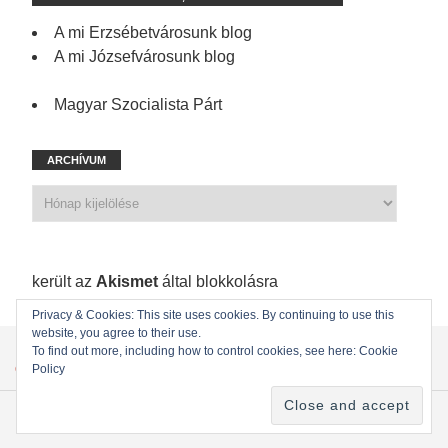
A mi Erzsébetvárosunk blog
A mi Józsefvárosunk blog
Magyar Szocialista Párt
ARCHÍVUM
1 198 spam
került az
Akismet
által blokkolásra
Privacy & Cookies: This site uses cookies. By continuing to use this
website, you agree to their use.
KEZDŐLAP
ÖNKORMÁNYZATI KÉPVISELŐINK
To find out more, including how to control cookies, see here: Cookie
Policy
ÖNKORMÁNYZAT
KAPCSOLAT
Copyright © 2022
MSZP Erzsébetvárosi Szervezete
. Powered by WordPress