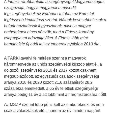
A Fidesz rárobbantotta a szegénységet Magyarországra:
ezt igazolja, hogy a magyarok a második
legszegényebbek az Európai Unióban az Eurostat
legfrissebb kimutatása szerint. Nálunk kevesebbet csak a
bolgár háztartások fogyasztanak, mivel a magyar
embereknek nincs pénzük, mert a Fidesz-kormány
csapágyasra adóztatja őket. A Fidesz több mint
harmincféle új adót tett az emberek nyakába 2010 óta
!
A TÁRKI tavalyi felmérése szerint a magyarok
háromnegyede az uniós szegénységi küszöb alatt él, a
dolgozói szegénység 2010 és 2017 között csaknem
megduplázódott, az egyszülős családok szegénységi
aránya 2018 és 2020 között 21,6 százalékról 28,2
százalékra emelkedett, a 65 év felettiek szegénységi
aránya pedig 11 év alatt több mint a háromszorosára nőtt!
Az MSZP szerint több pénz kell az embereknek, és nem
csak a választások előtt, hanem az év minden napján!