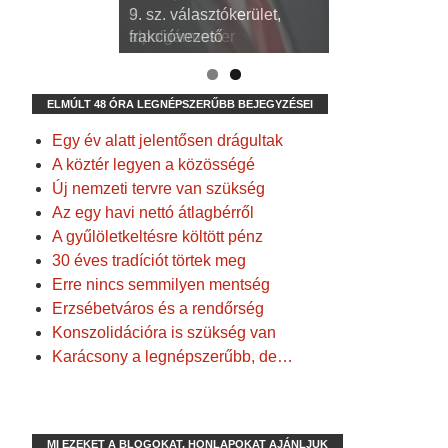
3. sz. választókerület,
9. sz. választókerület,
alpolgármester
frakcióvezető
ELMÚLT 48 ÓRA LEGNÉPSZERŰBB BEJEGYZÉSEI
Egy év alatt jelentősen drágultak
A köztér legyen a közösségé
Új nemzeti tervre van szükség
Az egy havi nettó átlagbérről
A gyűlöletkeltésre költött pénz
30 éves tradíciót törtek meg
Erre nincs semmilyen mentség
Erzsébetváros és a rendőrség
Konszolidációra is szükség van
Karácsony a legnépszerűbb, de…
MI EZEKET A BLOGOKAT, HONLAPOKAT AJÁNLJUK