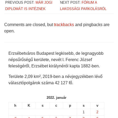
e
e
e
e
PREVIOUS POST:
MÁR JOGI
NEXT POST:
FÓRUM A
o
o
o
o
n
n
n
n
DIPLOMÁT IS INTÉZNEK
LAKOSSÁGI PARKOLÁSRÓL
F
T
T
P
a
w
u
o
c
i
m
c
e
t
b
k
b
t
l
e
Comments are closed, but
trackbacks
and pingbacks are
o
e
r
t
o
r
(
(
open.
k
(
O
O
(
O
p
p
O
p
e
e
p
e
n
n
e
n
s
s
n
s
i
i
s
i
n
n
Erzsébetváros Budapest legkisebb, de legnagyobb
i
n
n
n
n
n
e
e
népsűrűségű kerülete, nevét I. Ferenc József
n
e
w
w
e
w
w
w
feleségéről, Erzsébet királynéról kapta 1882-ben.
w
w
i
i
w
i
n
n
i
n
d
d
Területe 2,09 km², 2019-ben a névjegyzékben lévő
n
d
o
o
d
o
w
w
választópolgárok száma 42 127 fő.
o
w
)
)
w
)
)
2022. január
h
K
s
c
p
s
v
1
2