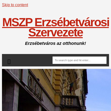
Skip to content
MSZP Erzsébetvárosi
Szervezete
Erzsébetváros az otthonunk!