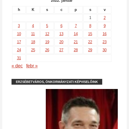
2022. január
h
K
s
c
p
s
v
1
2
3
4
5
6
7
8
9
10
11
12
13
14
15
16
17
18
19
20
21
22
23
24
25
26
27
28
29
30
31
« dec
febr »
ERZSÉBETVÁROS, ÖNKORMÁNYZATI KÉPVISELŐINK