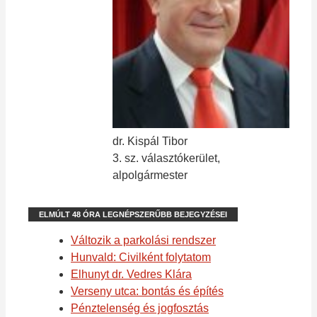
dr. Kispál Tibor
3. sz. választókerület,
alpolgármester
ELMÚLT 48 ÓRA LEGNÉPSZERŰBB BEJEGYZÉSEI
Változik a parkolási rendszer
Hunvald: Civilként folytatom
Elhunyt dr. Vedres Klára
Verseny utca: bontás és építés
Pénztelenség és jogfosztás