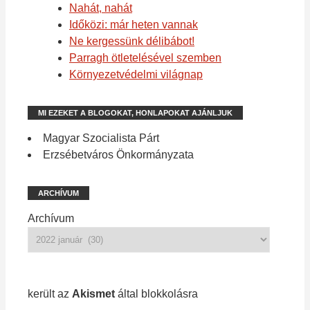
Nahát, nahát
Időközi: már heten vannak
Ne kergessünk délibábot!
Parragh ötletelésével szemben
Környezetvédelmi világnap
MI EZEKET A BLOGOKAT, HONLAPOKAT AJÁNLJUK
Magyar Szocialista Párt
Erzsébetváros Önkormányzata
ARCHÍVUM
Archívum
1 213 spam
került az
Akismet
által blokkolásra