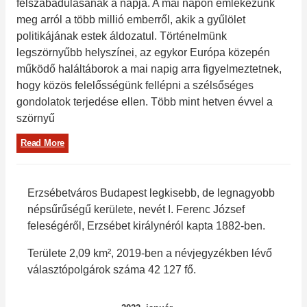
felszabadulásának a napja. A mai napon emlékezünk
meg arról a több millió emberről, akik a gyűlölet
politikájának estek áldozatul. Történelmünk
legszörnyűbb helyszínei, az egykor Európa közepén
működő haláltáborok a mai napig arra figyelmeztetnek,
hogy közös felelősségünk fellépni a szélsőséges
gondolatok terjedése ellen. Több mint hetven évvel a
szörnyű
Read More
Erzsébetváros Budapest legkisebb, de legnagyobb
népsűrűségű kerülete, nevét I. Ferenc József
feleségéről, Erzsébet királynéról kapta 1882-ben.
Területe 2,09 km², 2019-ben a névjegyzékben lévő
választópolgárok száma 42 127 fő.