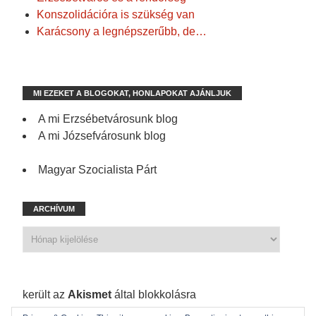
Konszolidációra is szükség van
Karácsony a legnépszerűbb, de…
MI EZEKET A BLOGOKAT, HONLAPOKAT AJÁNLJUK
A mi Erzsébetvárosunk blog
A mi Józsefvárosunk blog
Magyar Szocialista Párt
ARCHÍVUM
1 198 spam
került az
Akismet
által blokkolásra