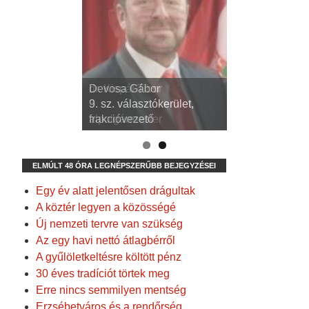
dr. Kispál Tibor
Devosa Gábor
3. sz. választókerület,
9. sz. választókerület,
alpolgármester
frakcióvezető
ELMÚLT 48 ÓRA LEGNÉPSZERŰBB BEJEGYZÉSEI
Egy év alatt jelentősen drágultak
A köztér legyen a közösségé
Új nemzeti tervre van szükség
Az egy havi nettó átlagbérről
A gyűlöletkeltésre költött pénz
30 éves tradíciót törtek meg
Erre nincs semmilyen mentség
Erzsébetváros és a rendőrség