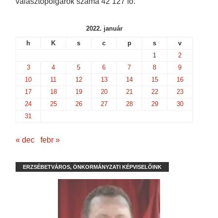
választópolgárok száma 42 127 fő.
o
w
)
)
w
)
)
2022. január
h
K
s
c
p
s
v
1
2
3
4
5
6
7
8
9
10
11
12
13
14
15
16
17
18
19
20
21
22
23
24
25
26
27
28
29
30
31
« dec
febr »
ERZSÉBETVÁROS, ÖNKORMÁNYZATI KÉPVISELŐINK