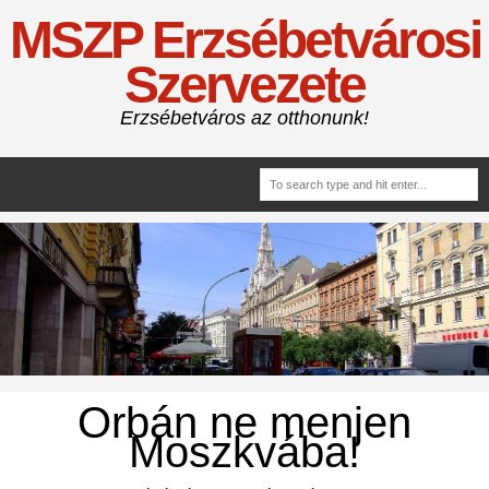
MSZP Erzsébetvárosi
Szervezete
Erzsébetváros az otthonunk!
Orbán ne menjen
Moszkvába!