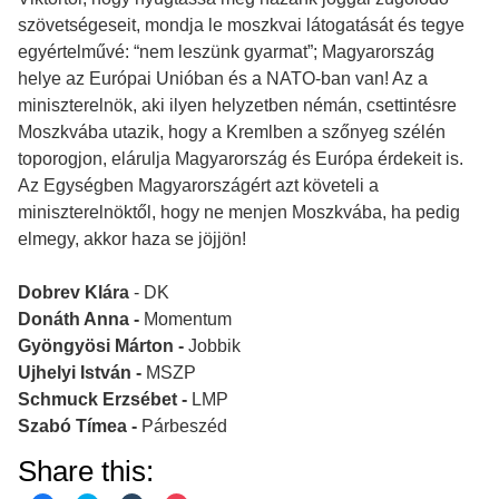
szövetségeseit, mondja le moszkvai látogatását és tegye
egyértelművé: “nem leszünk gyarmat”; Magyarország
helye az Európai Unióban és a NATO-ban van! Az a
miniszterelnök, aki ilyen helyzetben némán, csettintésre
Moszkvába utazik, hogy a Kremlben a szőnyeg szélén
toporogjon, elárulja Magyarország és Európa érdekeit is.
Az Egységben Magyarországért azt követeli a
miniszterelnöktől, hogy ne menjen Moszkvába, ha pedig
elmegy, akkor haza se jöjjön!
Dobrev Klára
- DK
Donáth Anna -
Momentum
Gyöngyösi Márton -
Jobbik
Ujhelyi István -
MSZP
Schmuck Erzsébet -
LMP
Szabó Tímea -
Párbeszéd
Share this: