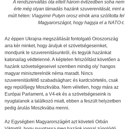
A rendszerváltás óta eltelt három évtizedben soha nem
érte még olyan támadás hazánk szuverenitását, mint a
múlt héten: Vlagyimir Putyin orosz elnök arra szólította fel
Magyarországot, hogy hagyja el a NATO-t.
Az éppen Ukrajna megszállását fontolgató Oroszország
arra kér minket, hogy áruljuk el szövetségeseinket,
mondjunk le szuverenitásunkról, és tegyük hazánkat
katonailag védtelenné. A képtelen felszólítást követően a
hazánk szövetségeseivel szemben mindig oly’ hangos
magyar miniszterelnök néma maradt. Nincs
szuverenitásféltő szabadságharc és kardcsörtetés, csak
egy repülőjegy Moszkvába. Nem véletlen, hogy mára az
Európai Parlament, a V4-ek és a szövetségeseink is
nyugtalanok a találkozó miatt, ebben a feszült helyzetben
pedig árulás Moszkvába menni.
Az Egységben Magyarországért azt követeli Orbán
Viktortól, hogy nyugtassa meg hazánk joggal zúgolódó