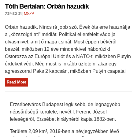
Tóth Bertalan: Orbán hazudik
2026-03-04
|
MSZP
Orbán hazudik. Nincs rá jobb szó. Évek óta erre használja
a „közszolgálati” médiát. Politikai ellenfeleit vádolja
olyasmivel, amit ő maga csinál. Most éppen békéről
beszél, miközben 12 éve mindenkivel háborúzik!
Ostorozza az Európai Uniót és a NATO-t, miközben Putyin
érdekeit védi. Még most is inkább üzletelni akar egy
agresszorral Paks 2 kapcsán, miközben Putyin csapatai
Read More
Erzsébetváros Budapest legkisebb, de legnagyobb
népsűrűségű kerülete, nevét I. Ferenc József
feleségéről, Erzsébet királynéról kapta 1882-ben.
Területe 2,09 km², 2019-ben a névjegyzékben lévő