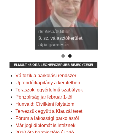
dr. Kispál Tibor
Devosa Gábor
3. sz. választókerület,
9. sz. választókerület,
alpolgármester
frakcióvezető
ELMÚLT 48 ÓRA LEGNÉPSZERŰBB BEJEGYZÉSEI
Változik a parkolási rendszer
Új rendőrkapitány a kerületben
Teraszok: egyértelmű szabályok
Pénzbírság jár február 1-től
Hunvald: Civilként folytatom
Tervezzük együtt a Klauzál teret
Fórum a lakossági parkolásról
Már jogi diplomát is intéznek
2010 óta harmincféle új adó