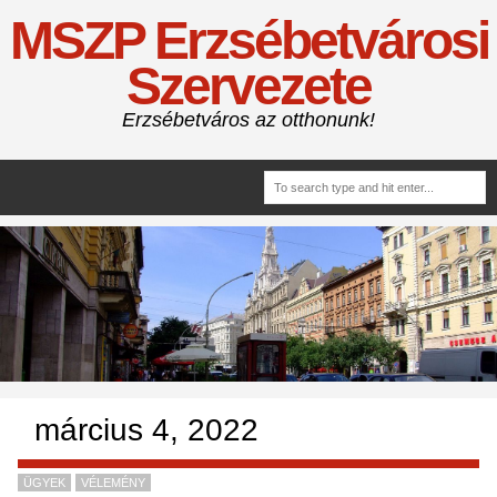
MSZP Erzsébetvárosi
Szervezete
Erzsébetváros az otthonunk!
március 4, 2022
ÜGYEK
VÉLEMÉNY