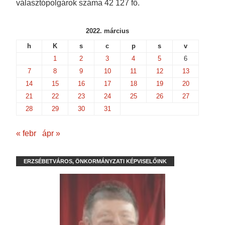
választópolgárok száma 42 127 fő.
2022. március
h
K
s
c
p
s
v
1
2
3
4
5
6
7
8
9
10
11
12
13
14
15
16
17
18
19
20
21
22
23
24
25
26
27
28
29
30
31
« febr
ápr »
ERZSÉBETVÁROS, ÖNKORMÁNYZATI KÉPVISELŐINK