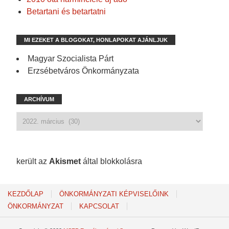
Betartani és betartatni
MI EZEKET A BLOGOKAT, HONLAPOKAT AJÁNLJUK
Magyar Szocialista Párt
Erzsébetváros Önkormányzata
ARCHÍVUM
1 217 spam
került az
Akismet
által blokkolásra
KEZDŐLAP
ÖNKORMÁNYZATI KÉPVISELŐINK
ÖNKORMÁNYZAT
KAPCSOLAT