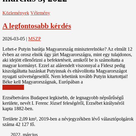
Közlemények
Vélemény
A legfontosabb kérdés
2026-03-05
|
MSZP
Lehet-e Putyin barátja Magyarország miniszterelnöke? Az elmúlt 12
évben az orosz elnök úgy járt Magyarországra, mint egy tulajdonos,
aki idejött ellenőrizni a befektetéseit, amikről be is számoltatta a
magyar kormányt. Ezzel az alárendelt viszonnyal a Fidesz pedig
kiszolgáltatta hazánkat Putyinnak és eltávolította Magyarországot
nyugati szövetségeseitől. Nem lehetünk tovább Putyin kitartottjai!
Béke kell Magyarországnak, Európában a
Read More
Erzsébetváros Budapest legkisebb, de legnagyobb népsűrűségű
kerülete, nevét I. Ferenc József feleségéről, Erzsébet királynéról
kapta 1882-ben.
Területe 2,09 km², 2019-ben a névjegyzékben lévő választópolgárok
száma 42 127 fő.
2022. március