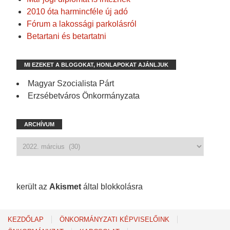
2010 óta harmincféle új adó
Fórum a lakossági parkolásról
Betartani és betartatni
MI EZEKET A BLOGOKAT, HONLAPOKAT AJÁNLJUK
Magyar Szocialista Párt
Erzsébetváros Önkormányzata
ARCHÍVUM
1 217 spam
került az
Akismet
által blokkolásra
KEZDŐLAP
ÖNKORMÁNYZATI KÉPVISELŐINK