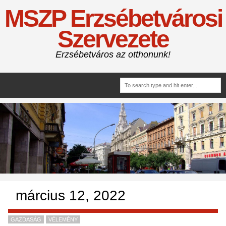
MSZP Erzsébetvárosi
Szervezete
Erzsébetváros az otthonunk!
március 12, 2022
GAZDASÁG
VÉLEMÉNY