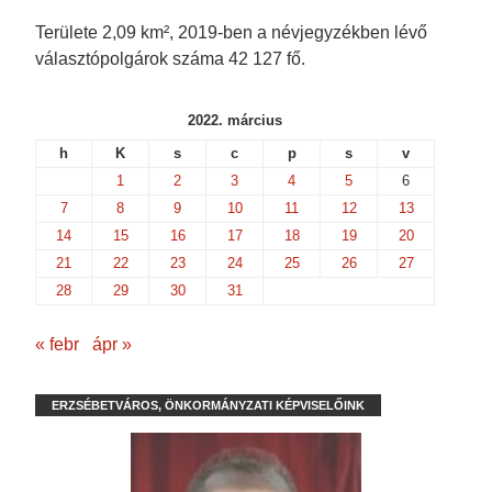
Területe 2,09 km², 2019-ben a névjegyzékben lévő
választópolgárok száma 42 127 fő.
2022. március
h
K
s
c
p
s
v
1
2
3
4
5
6
7
8
9
10
11
12
13
14
15
16
17
18
19
20
21
22
23
24
25
26
27
28
29
30
31
« febr
ápr »
ERZSÉBETVÁROS, ÖNKORMÁNYZATI KÉPVISELŐINK