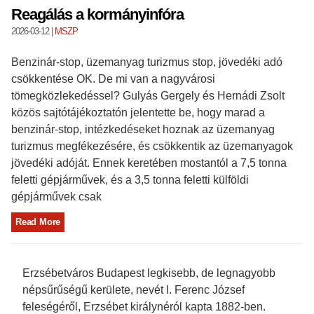
Reagálás a kormányinfóra
2026-03-12
|
MSZP
Benzinár-stop, üzemanyag turizmus stop, jövedéki adó
csökkentése OK. De mi van a nagyvárosi
tömegközlekedéssel? Gulyás Gergely és Hernádi Zsolt
közös sajtótájékoztatón jelentette be, hogy marad a
benzinár-stop, intézkedéseket hoznak az üzemanyag
turizmus megfékezésére, és csökkentik az üzemanyagok
jövedéki adóját. Ennek keretében mostantól a 7,5 tonna
feletti gépjárművek, és a 3,5 tonna feletti külföldi
gépjárművek csak
Read More
Erzsébetváros Budapest legkisebb, de legnagyobb
népsűrűségű kerülete, nevét I. Ferenc József
feleségéről, Erzsébet királynéról kapta 1882-ben.