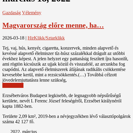
Gazdaság
Vélemény
Magyarország előre menne, ha…
2026-03-18
|
HirKlikk/Sztarklikk
Tej, vaj, hús, kenyér, cigaretta, konzervek, minden alapvető és
kevéssé alapvető élelmiszer tíz-húsz százalékkal drágult az utóbbi
évekhez képest. A jelen helyzet egy pattanásig feszített íjra hasonlít,
ami rögtön kicsúszik az ujjak közül és visszafelé, az arcunkba fog
csapódni. Az alapvető élelmiszerek áfájának radikális csökkentése
kevesebbe kerül, mint a rezsicsökkentés.(…) Továbbá célzott
jövedelemjuttatásra lenne szükség,
Read More
Erzsébetváros Budapest legkisebb, de legnagyobb népsűrűségű
kerülete, nevét I. Ferenc József feleségéről, Erzsébet királynéról
kapta 1882-ben.
Területe 2,09 km², 2019-ben a névjegyzékben lévő választópolgárok
száma 42 127 fő.
2022. március