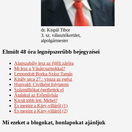
dr. Kispál Tibor
3. sz. választókerület,
alpolgármester
Elmúlt 48 óra legnépszerűbb bejegyzései
Alapszabály lesz az éjféli záróra
Mi lesz a Vásárcsarnokkal?
Lemondott Borka-Szász Tamás
Király utca 27.: vissza az egész
Hunvald: Civilként folytatom
Százmilliókat égethettek el
Átalakul az Erőművház
Kicsit több lett. Mehet?
És megint a Káry-villáról (1)
És megint a Káry-villáról (2)
Mi ezeket a blogokat, honlapokat ajánljuk