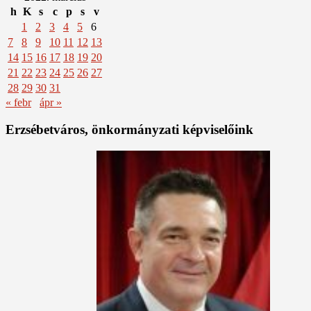
h
K
s
c
p
s
v
1
2
3
4
5
6
7
8
9
10
11
12
13
14
15
16
17
18
19
20
21
22
23
24
25
26
27
28
29
30
31
« febr
ápr »
Erzsébetváros, önkormányzati képviselőink