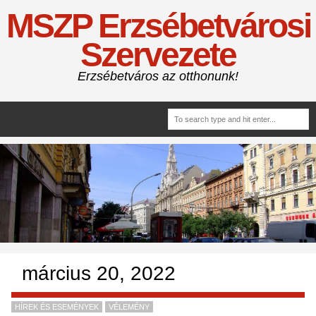
MSZP Erzsébetvárosi
Szervezete
Erzsébetváros az otthonunk!
március 20, 2022
HÍREK ÉS ESEMÉNYEK
VÉLEMÉNY