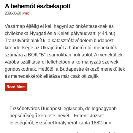
A behemót észbekapott
2026-03-20
|
web
Vasárnap éjfélig el kell hagyni az önkénteseknek és
civilekneka Nyugati és a Keleti pályaudvart. (444.hu)
Tranzitvárót alakít ki a katasztrófavédelem budapesti
kirendeltsége az Ukrajnából a háború elől menekülők
számára a BOK “B” csarnokban holnaptól. A menekültek
váróba szállításáról feltehetően a kormányzati szervek
gondoskodnak. Hétfőtől a Budapestre érkező menekültek
és menedékkérők ellátása már csak ott zajlik
Read More
Erzsébetváros Budapest legkisebb, de legnagyobb
népsűrűségű kerülete, nevét I. Ferenc József
feleségéről, Erzsébet királynéról kapta 1882-ben.