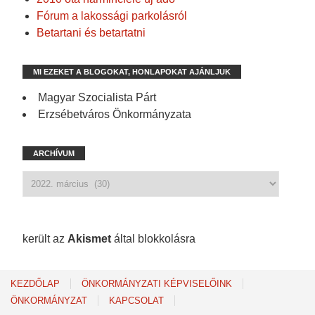
Fórum a lakossági parkolásról
Betartani és betartatni
MI EZEKET A BLOGOKAT, HONLAPOKAT AJÁNLJUK
Magyar Szocialista Párt
Erzsébetváros Önkormányzata
ARCHÍVUM
1 217 spam
került az
Akismet
által blokkolásra
KEZDŐLAP
ÖNKORMÁNYZATI KÉPVISELŐINK
ÖNKORMÁNYZAT
KAPCSOLAT