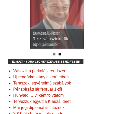
dr. Kispál Tibor
Devosa Gábor
3. sz. választókerület,
9. sz. választókerület,
alpolgármester
frakcióvezető
ELMÚLT 48 ÓRA LEGNÉPSZERŰBB BEJEGYZÉSEI
Változik a parkolási rendszer
Új rendőrkapitány a kerületben
Teraszok: egyértelmű szabályok
Pénzbírság jár február 1-től
Hunvald: Civilként folytatom
Tervezzük együtt a Klauzál teret
Már jogi diplomát is intéznek
2010 óta harmincféle új adó