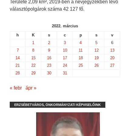
Területe 2,09 km², 2019-ben a névjegyzékben lévő
választópolgárok száma 42 127 fő.
2022. március
h
K
s
c
p
s
v
1
2
3
4
5
6
7
8
9
10
11
12
13
14
15
16
17
18
19
20
21
22
23
24
25
26
27
28
29
30
31
« febr
ápr »
ERZSÉBETVÁROS, ÖNKORMÁNYZATI KÉPVISELŐINK