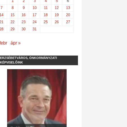
1
2
3
4
5
6
7
8
9
10
11
12
13
14
15
16
17
18
19
20
21
22
23
24
25
26
27
28
29
30
31
febr
ápr »
ERZSÉBETVÁROS, ÖNKORMÁNYZATI
KÉPVISELŐINK