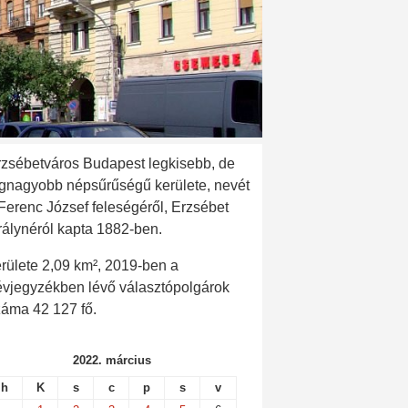
rzsébetváros Budapest legkisebb, de
egnagyobb népsűrűségű kerülete, nevét
 Ferenc József feleségéről, Erzsébet
rálynéról kapta 1882-ben.
rülete 2,09 km², 2019-ben a
évjegyzékben lévő választópolgárok
záma 42 127 fő.
2022. március
h
K
s
c
p
s
v