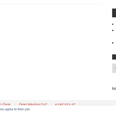
ke
ELŐINK
ÖNKORMÁNYZAT
KAPCSOLAT
you agree to their use.
Copyright © 2022
MSZP Erzsébetvárosi Szervezete
. Powered by WordPress