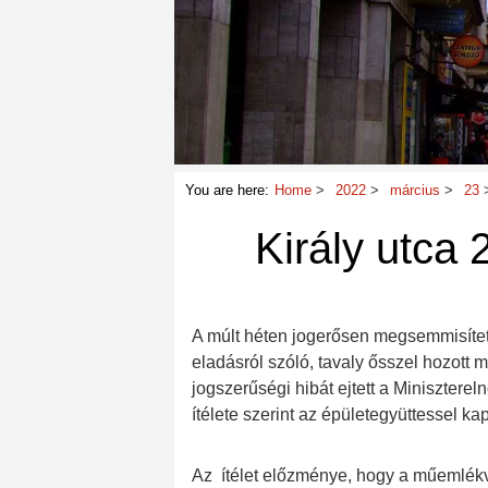
You are here:
Home
2022
március
23
Király utca 
A múlt héten jogerősen megsemmisített
eladásról szóló, tavaly ősszel hozott m
jogszerűségi hibát ejtett a Minisztere
ítélete szerint az épületegyüttessel k
Az ítélet előzménye, hogy a műemlékv