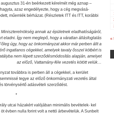
. augusztus 31-én beérkezett kérelmét még aznap –
áhagyta, azaz engedélyezte, hogy a cég megvásá-
édett, műemlék bérházat. (Részletek ITT és ITT, korábbi
 a Miniszterelnökség annak az épületnek eladhatóságáról,
t eladni. Így nem meglepő, hogy a váratlan állásfoglalás
« 
őleg úgy, hogy az önkormányzat akkor már perben állt a
érő ingatlanos cégekkel, amelyek tavaly ősszel kötbért is
 hatályba nem lépett szerződésmódosítás alapján, amelyet
az előző, Vattamány-féle vezetés kötött velük…
yzat továbbra is perben áll a cégekkel, a kerület
semmissé tegye az előző önkormányzati vezetés által
n és törvénysértő adásvételi szerződést.
*
rály utcai házakért valójában minimális bevételek- kel
t évben nulla forint volt a nettó árbevételük. A Sunbelt