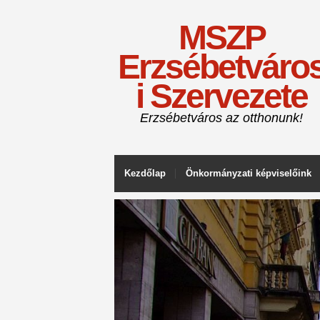
MSZP
Erzsébetváro
i Szervezete
Erzsébetváros az otthonunk!
Kezdőlap
Önkormányzati képviselőink