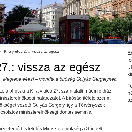
Király utca 27.: vissza az egész
E
l
27.: vissza az egész
I.
ki
Meglepetééés! – mondta a bíróság Gulyás Gergelynek.
Te
e a bíróság a Király utca 27. szám alatti műemlékház
n
iniszterelnökségi határozatot. A bíróság ítélete szerint
s
lnökséget vezető Gulyás Gergely, így a Törvényszék
apcsolatos miniszterelnökségi döntés semmis.
édelemért is felelős Miniszterelnökség a Sunbelt