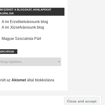
MI EZEKET A BLOGOKAT, HONLAPOKAT
AJÁNLJUK
A mi Erzsébetvárosunk blog
A mi Józsefvárosunk blog
Magyar Szocialista Párt
ARCHÍVUM
1 198 spam
rült az
Akismet
által blokkolásra