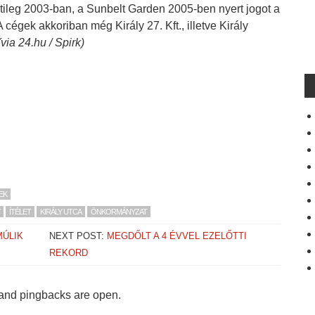
etileg 2003-ban, a Sunbelt Garden 2005-ben nyert jogot a
cégek akkoriban még Király 27. Kft., illetve Király
(via 24.hu / Spirk)
EK
ÍTÉLET
KIRÁLY UTCA
ÖNKORMÁNYZAT
MÚLIK
NEXT POST:
MEGDŐLT A 4 ÉVVEL EZELŐTTI
REKORD
and pingbacks are open.