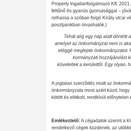
Property Ingatlanforgalmazó Kft. 2021
feltűnő és gyanús gyorsasággal – jóv
rolhassa a szóban forgó Király utcai v
posztjainkban olvashatók.)
Tehát alig egy nap alatt döntött
amelyet az önkormányzat nem is akar
eléggé meglepte önkormányzatot. F
kormányzati hozzájárulást k
követeltek a kerülettől. Egy olyan,
A jogtalan szerződés miatt az önkormán
önkormányzata most azért küzd, hogy 
kötött és eltitkolt, rendkívül előnytele
Emlékeztető:
A cégadatok szerint a Ki
rendelkező cégek küzdenek, az utóbbi ö