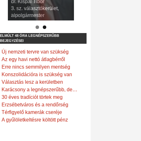
dr. Kispál Tibor
Devosa Gábor
3. sz. választókerület,
9. sz. választókerület,
alpolgármester
frakcióvezető
ELMÚLT 48 ÓRA LEGNÉPSZERŰBB
BEJEGYZÉSEI
Új nemzeti tervre van szükség
Az egy havi nettó átlagbérről
Erre nincs semmilyen mentség
Konszolidációra is szükség van
Választás lesz a kerületben
Karácsony a legnépszerűbb, de…
30 éves tradíciót törtek meg
Erzsébetváros és a rendőrség
Térfigyelő kamerák cseréje
A gyűlöletkeltésre költött pénz