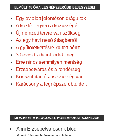
ELMÚLT 48 ÓRA LEGNÉPSZERŰBB BEJEGYZÉSEI
Egy év alatt jelentősen drágultak
A köztér legyen a közösségé
Új nemzeti tervre van szükség
Az egy havi nettó átlagbérről
A gyűlöletkeltésre költött pénz
30 éves tradíciót törtek meg
Erre nincs semmilyen mentség
Erzsébetváros és a rendőrség
Konszolidációra is szükség van
Karácsony a legnépszerűbb, de…
MI EZEKET A BLOGOKAT, HONLAPOKAT AJÁNLJUK
A mi Erzsébetvárosunk blog