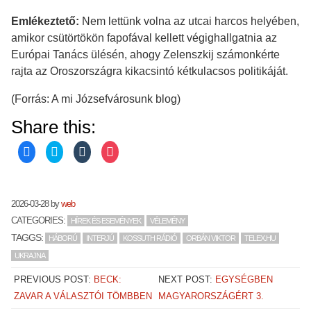
Emlékeztető:
Nem lettünk volna az utcai harcos helyében,
amikor csütörtökön fapofával kellett végighallgatnia az
Európai Tanács ülésén, ahogy Zelenszkij számonkérte
rajta az Oroszországra kikacsintó kétkulacsos politikáját.
(Forrás: A mi Józsefvárosunk blog)
Share this:
C
C
C
C
l
l
l
l
i
i
i
i
c
c
c
c
k
k
k
k
t
t
t
t
o
o
o
o
2026-03-28
by
web
s
s
s
s
h
h
h
h
CATEGORIES:
HÍREK ÉS ESEMÉNYEK
VÉLEMÉNY
a
a
a
a
r
r
r
r
TAGGS:
HÁBORÚ
INTERJÚ
KOSSUTH RÁDIÓ
ORBÁN VIKTOR
TELEX.HU
e
e
e
e
o
o
o
o
UKRAJNA
n
n
n
n
F
T
T
P
a
w
u
o
PREVIOUS POST:
BECK:
NEXT POST:
EGYSÉGBEN
c
i
m
c
e
t
b
k
ZAVAR A VÁLASZTÓI TÖMBBEN
MAGYARORSZÁGÉRT 3.
b
t
l
e
o
e
r
t