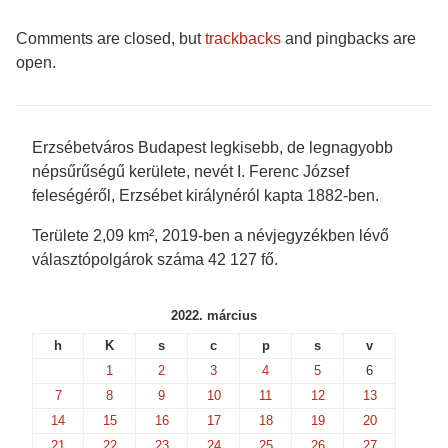
o
r
(
(
k
(
O
O
(
O
p
p
Comments are closed, but
trackbacks
and pingbacks are
O
p
e
e
p
e
n
n
open.
e
n
s
s
n
s
i
i
s
i
n
n
i
n
n
n
n
n
e
e
n
e
w
w
e
w
w
w
Erzsébetváros Budapest legkisebb, de legnagyobb
w
w
i
i
w
i
n
n
népsűrűségű kerülete, nevét I. Ferenc József
i
n
d
d
n
d
o
o
feleségéről, Erzsébet királynéról kapta 1882-ben.
d
o
w
w
o
w
)
)
w
)
Területe 2,09 km², 2019-ben a névjegyzékben lévő
)
választópolgárok száma 42 127 fő.
2022. március
h
K
s
c
p
s
v
1
2
3
4
5
6
7
8
9
10
11
12
13
14
15
16
17
18
19
20
21
22
23
24
25
26
27