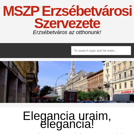
MSZP Erzsébetvárosi
Szervezete
Erzsébetváros az otthonunk!
Elegancia uraim,
elegancia!