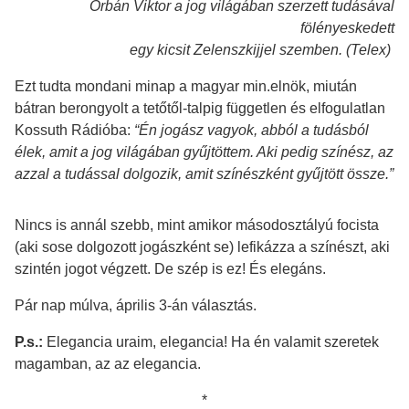
Orbán Viktor a jog világában szerzett tudásával
fölényeskedett
egy kicsit Zelenszkijjel szemben. (Telex)
Ezt tudta mondani minap a magyar min.elnök, miután
bátran berongyolt a tetőtől-talpig független és elfogulatlan
Kossuth Rádióba:
“Én jogász vagyok, abból a tudásból
élek, amit a jog világában gyűjtöttem. Aki pedig színész, az
azzal a tudással dolgozik, amit színészként gyűjtött össze.”
Nincs is annál szebb, mint amikor másodosztályú focista
(aki sose dolgozott jogászként se) lefikázza a színészt, aki
szintén jogot végzett. De szép is ez! És elegáns.
Pár nap múlva, április 3-án választás.
P.s.:
Elegancia uraim, elegancia! Ha én valamit szeretek
magamban, az az elegancia.
*