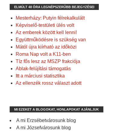
ELMÚLT 48 ÓRA LEGNÉPSZERŰBB BEJEGYZÉSEI
Mesterházy: Putyin félrekalkulált
Képviselő-testületi ülés volt
Az emberek között kell lenni!
Együttműködésre is szükség van
Mától újra kiírható az időközi
Roma Nap volt a K11-ben
Tíz fős lesz az MSZP frakciója
Ablak-felújítási támogatás
Itt a márciusi statisztika
Az ellenzék rossz választ adott
MI EZEKET A BLOGOKAT, HONLAPOKAT AJÁNLJUK
A mi Erzsébetvárosunk blog
A mi Józsefvárosunk blog