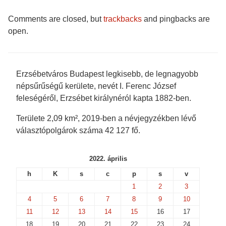
c
i
m
c
e
t
b
k
b
t
l
e
Comments are closed, but
trackbacks
and pingbacks are
o
e
r
t
o
r
(
(
open.
k
(
O
O
(
O
p
p
O
p
e
e
p
e
n
n
e
n
s
s
n
s
i
i
s
i
n
n
Erzsébetváros Budapest legkisebb, de legnagyobb
i
n
n
n
n
n
e
e
népsűrűségű kerülete, nevét I. Ferenc József
n
e
w
w
e
w
w
w
feleségéről, Erzsébet királynéról kapta 1882-ben.
w
w
i
i
w
i
n
n
i
n
d
d
Területe 2,09 km², 2019-ben a névjegyzékben lévő
n
d
o
o
d
o
w
w
választópolgárok száma 42 127 fő.
o
w
)
)
w
)
)
2022. április
h
K
s
c
p
s
v
1
2
3
4
5
6
7
8
9
10
11
12
13
14
15
16
17
18
19
20
21
22
23
24