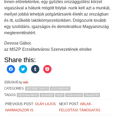
Innen előretekintve, egy győztes országgyűlési körzet
vigaszával a hátunk mögött folytat- nunk kell azt a munkát,
mellyel jobbá tehetjük polgártársaink életét az országban
és itt, szűkebb lakókörnyezetünkben. Dolgozunk tovább
egy szolidáris, igazságos és demokratikus Magyarország
megteremtéséért.
Devosa Gábor,
az MSZP Erzsébetvárosi Szervezetének elnöke
Share this:
C
C
C
C
l
l
l
l
i
i
i
i
c
c
c
c
k
k
k
k
2026-04-05
by
web
t
t
t
t
o
o
o
o
CATEGORIES:
ERZSÉBETVÁROS
KÖZLEMÉNYEK
s
s
s
s
h
h
h
h
TAGGS:
DEVOSA GÁBOR
ELLENZÉK
MSZP
OLÁH LAJOS
VÁLASZTÁS
a
a
a
a
r
r
r
r
e
e
e
e
PREVIOUS POST:
OLÁH LAJOS
NEXT POST:
ABLAK-
o
o
o
o
n
n
n
n
HARMADSZOR IS
FELÚJÍTÁSI TÁMOGATÁS
F
T
T
P
a
w
u
o