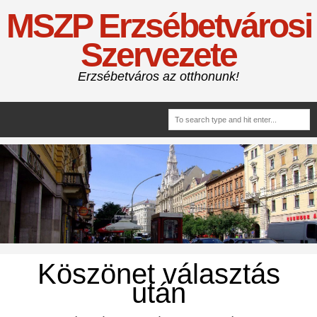
MSZP Erzsébetvárosi
Szervezete
Erzsébetváros az otthonunk!
Köszönet választás
után