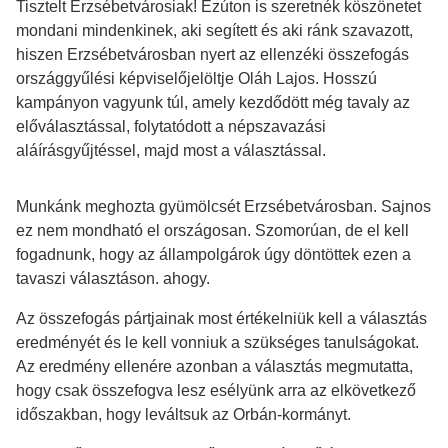
Tisztelt Erzsébetvárosiak! Ezúton is szeretnék köszönetet
mondani mindenkinek, aki segített és aki ránk szavazott,
hiszen Erzsébetvárosban nyert az ellenzéki összefogás
országgyűlési képviselőjelöltje Oláh Lajos. Hosszú
kampányon vagyunk túl, amely kezdődött még tavaly az
előválasztással, folytatódott a népszavazási
aláírásgyűjtéssel, majd most a választással.
Munkánk meghozta gyümölcsét Erzsébetvárosban. Sajnos
ez nem mondható el országosan. Szomorúan, de el kell
fogadnunk, hogy az állampolgárok úgy döntöttek ezen a
tavaszi választáson. ahogy.
Az összefogás pártjainak most értékelniük kell a választás
eredményét és le kell vonniuk a szükséges tanulságokat.
Az eredmény ellenére azonban a választás megmutatta,
hogy csak összefogva lesz esélyünk arra az elkövetkező
időszakban, hogy leváltsuk az Orbán-kormányt.