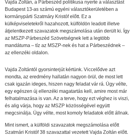
Vajda Zoltán, a Párbeszéd politikusa nyerte a választást
Budapest 13-as számú egyéni választókerületében a
kormánypárti Szatmáry Kristóf előtt. Ez a
külképviseletekről hazahozott, külföldön leadott illetve
átjelentkezett szavazatok megszámolása után derült ki. Így
az MSZP-Párbeszéd Szövetségnek lett a legtöbb
mandátuma – tíz az MSZP-nek és hat a Párbeszédnek –
az ellenzéki oldalon.
Vajda Zoltántól gyorsinterjút kértünk. Viccelődve azt
mondta, az eredmény hallatán nagyon örül, de most lett
csak igazán ideges, hiszen nagy feladat vár rá. Úgy vélte,
egy egészen új ellenzéki magatartás kell, amire most már
felhatalmazása is van. Az a terve, hogy ezt véghez is viszi,
és alig várja, hogy az MSZP közösségével együtt
megcsinálja. Úgy vélte, most komoly feladatok előtt állnak.
Mint ismert, a külföldi szavazatok megszámolása előtt
Szatmári Kristóf 38 szavazattal vezetett Vajda Zoltán előtt.