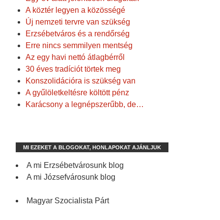
A köztér legyen a közösségé
Új nemzeti tervre van szükség
Erzsébetváros és a rendőrség
Erre nincs semmilyen mentség
Az egy havi nettó átlagbérről
30 éves tradíciót törtek meg
Konszolidációra is szükség van
A gyűlöletkeltésre költött pénz
Karácsony a legnépszerűbb, de…
MI EZEKET A BLOGOKAT, HONLAPOKAT AJÁNLJUK
A mi Erzsébetvárosunk blog
A mi Józsefvárosunk blog
Magyar Szocialista Párt