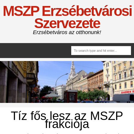
MSZP Erzsébetvárosi
Szervezete
Erzsébetváros az otthonunk!
Tíz fős lesz az MSZP
frakciója