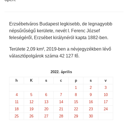
e
n
s
s
n
s
i
i
s
i
n
n
i
n
n
n
n
n
e
e
n
e
w
w
e
w
w
w
Erzsébetváros Budapest legkisebb, de legnagyobb
w
w
i
i
w
i
n
n
népsűrűségű kerülete, nevét I. Ferenc József
i
n
d
d
n
d
o
o
feleségéről, Erzsébet királynéról kapta 1882-ben.
d
o
w
w
o
w
)
)
w
)
Területe 2,09 km², 2019-ben a névjegyzékben lévő
)
választópolgárok száma 42 127 fő.
2022. április
h
K
s
c
p
s
v
1
2
3
4
5
6
7
8
9
10
11
12
13
14
15
16
17
18
19
20
21
22
23
24
25
26
27
28
29
30