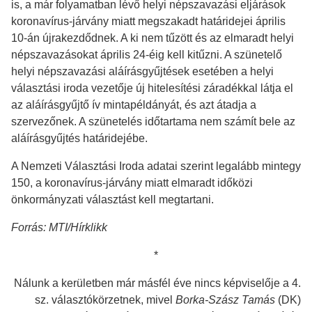
is, a már folyamatban lévő helyi népszavazási eljárások
koronavírus-járvány miatt megszakadt határidejei április
10-án újrakezdődnek. A ki nem tűzött és az elmaradt helyi
népszavazásokat április 24-éig kell kitűzni. A szünetelő
helyi népszavazási aláírásgyűjtések esetében a helyi
választási iroda vezetője új hitelesítési záradékkal látja el
az aláírásgyűjtő ív mintapéldányát, és azt átadja a
szervezőnek. A szünetelés időtartama nem számít bele az
aláírásgyűjtés határidejébe.
A Nemzeti Választási Iroda adatai szerint legalább mintegy
150, a koronavírus-járvány miatt elmaradt időközi
önkormányzati választást kell megtartani.
Forrás: MTI/Hírklikk
*
Nálunk a kerületben már másfél éve nincs képviselője a 4.
sz. választókörzetnek, mivel
Borka-Szász Tamás
(DK)