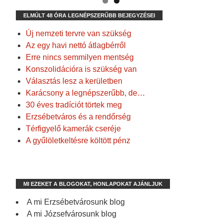
ELMÚLT 48 ÓRA LEGNÉPSZERŰBB BEJEGYZÉSEI
Új nemzeti tervre van szükség
Az egy havi nettó átlagbérről
Erre nincs semmilyen mentség
Konszolidációra is szükség van
Választás lesz a kerületben
Karácsony a legnépszerűbb, de…
30 éves tradíciót törtek meg
Erzsébetváros és a rendőrség
Térfigyelő kamerák cseréje
A gyűlöletkeltésre költött pénz
MI EZEKET A BLOGOKAT, HONLAPOKAT AJÁNLJUK
A mi Erzsébetvárosunk blog
A mi Józsefvárosunk blog