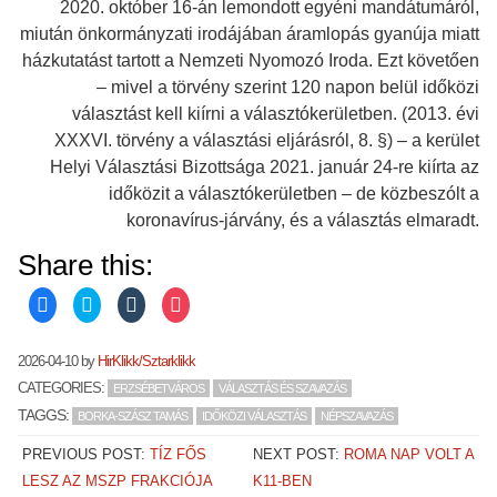
2020. október 16-án lemondott egyéni mandátumáról,
miután önkormányzati irodájában áramlopás gyanúja miatt
házkutatást tartott a Nemzeti Nyomozó Iroda. Ezt követően
– mivel a törvény szerint 120 napon belül időközi
választást kell kiírni a választókerületben. (2013. évi
XXXVI. törvény a választási eljárásról, 8. §) – a kerület
Helyi Választási Bizottsága 2021. január 24-re kiírta az
időközit a választókerületben – de közbeszólt a
koronavírus-járvány, és a választás elmaradt.
Share this:
C
C
C
C
l
l
l
l
i
i
i
i
c
c
c
c
k
k
k
k
2026-04-10
by
HirKlikk/Sztarklikk
t
t
t
t
o
o
o
o
CATEGORIES:
ERZSÉBETVÁROS
VÁLASZTÁS ÉS SZAVAZÁS
s
s
s
s
h
h
h
h
TAGGS:
BORKA-SZÁSZ TAMÁS
IDŐKÖZI VÁLASZTÁS
NÉPSZAVAZÁS
a
a
a
a
r
r
r
r
e
e
e
e
PREVIOUS POST:
TÍZ FŐS
NEXT POST:
ROMA NAP VOLT A
o
o
o
o
n
n
n
n
LESZ AZ MSZP FRAKCIÓJA
K11-BEN
F
T
T
P