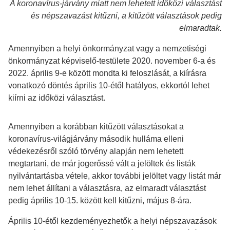
A koronavírus-járvány miatt nem lehetett időközi választást
és népszavazást kitűzni, a kitűzött választások pedig
elmaradtak.
Amennyiben a helyi önkormányzat vagy a nemzetiségi
önkormányzat képviselő-testülete 2020. november 6-a és
2022. április 9-e között mondta ki feloszlását, a kiírásra
vonatkozó döntés április 10-étől hatályos, ekkortól lehet
kiírni az időközi választást.
Amennyiben a korábban kitűzött választásokat a
koronavírus-világjárvány második hulláma elleni
védekezésről szóló törvény alapján nem lehetett
megtartani, de már jogerőssé vált a jelöltek és listák
nyilvántartásba vétele, akkor további jelöltet vagy listát már
nem lehet állítani a választásra, az elmaradt választást
pedig április 10-15. között kell kitűzni, május 8-ára.
Április 10-étől kezdeményezhetők a helyi népszavazások