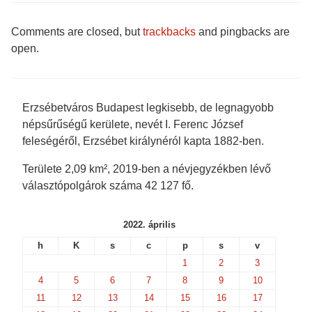
a
w
u
o
c
i
m
c
e
t
b
k
b
t
l
e
Comments are closed, but
trackbacks
and pingbacks are
o
e
r
t
o
r
(
(
open.
k
(
O
O
(
O
p
p
O
p
e
e
p
e
n
n
e
n
s
s
n
s
i
i
s
i
n
n
Erzsébetváros Budapest legkisebb, de legnagyobb
i
n
n
n
n
n
e
e
népsűrűségű kerülete, nevét I. Ferenc József
n
e
w
w
e
w
w
w
feleségéről, Erzsébet királynéról kapta 1882-ben.
w
w
i
i
w
i
n
n
i
n
d
d
Területe 2,09 km², 2019-ben a névjegyzékben lévő
n
d
o
o
d
o
w
w
választópolgárok száma 42 127 fő.
o
w
)
)
w
)
)
2022. április
h
K
s
c
p
s
v
1
2
3
4
5
6
7
8
9
10
11
12
13
14
15
16
17