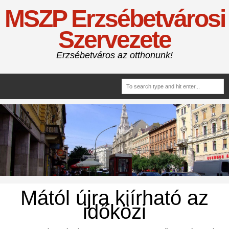
MSZP Erzsébetvárosi
Szervezete
Erzsébetváros az otthonunk!
Mától újra kiírható az
időközi