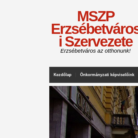
MSZP
Erzsébetváro
i Szervezete
Erzsébetváros az otthonunk!
Kezdőlap
Önkormányzati képviselőink