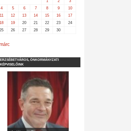
1
2
3
4
5
6
7
8
9
10
11
12
13
14
15
16
17
18
19
20
21
22
23
24
25
26
27
28
29
30
 márc
ERZSÉBETVÁROS, ÖNKORMÁNYZATI
KÉPVISELŐINK