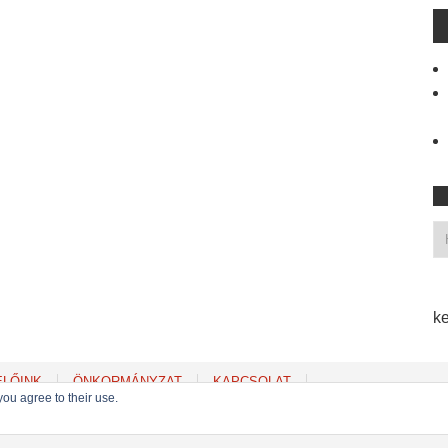
ke
ELŐINK
ÖNKORMÁNYZAT
KAPCSOLAT
you agree to their use.
Copyright © 2022
MSZP Erzsébetvárosi Szervezete
. Powered by WordPress