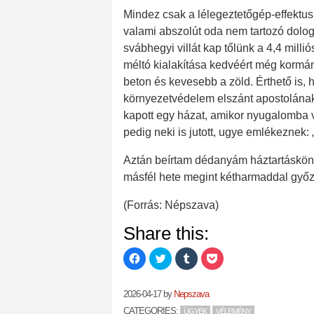
Mindez csak a lélegeztetőgép-effektus 
valami abszolút oda nem tartozó dolog
svábhegyi villát kap tőlünk a 4,4 mill
méltó kialakítása kedvéért még kormány
beton és kevesebb a zöld. Érthető is, 
környezetvédelem elszánt apostolának 
kapott egy házat, amikor nyugalomba vo
pedig neki is jutott, ugye emlékeznek: „
Aztán beírtam dédanyám háztartáskönyv
másfél hete megint kétharmaddal győzöt
(Forrás: Népszava)
Share this:
C
C
C
C
l
l
l
l
i
i
i
i
c
c
c
c
k
k
k
k
2026-04-17
by
Nepszava
t
t
t
t
o
o
o
o
CATEGORIES:
ÜGYEK
VÉLEMÉNY