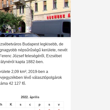
rzsébetváros Budapest legkisebb, de
egnagyobb népsűrűségű kerülete, nevét
 Ferenc József feleségéről, Erzsébet
rálynéról kapta 1882-ben.
rülete 2,09 km², 2019-ben a
évjegyzékben lévő választópolgárok
záma 42 127 fő.
2022. április
h
K
s
c
p
s
v