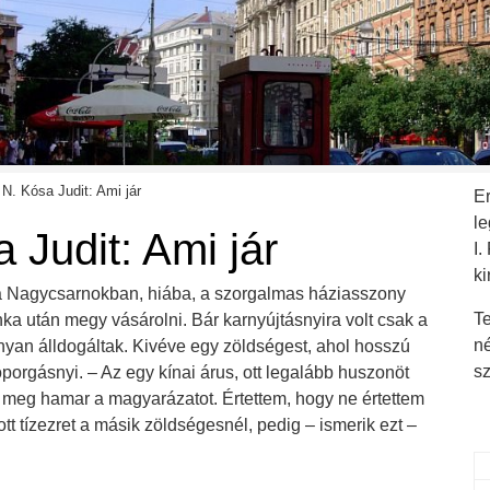
N. Kósa Judit: Ami jár
E
l
 Judit: Ami jár
I.
ki
 a Nagycsarnokban, hiába, a szorgalmas háziasszony
Te
ka után megy vásárolni. Bár karnyújtásnyira volt csak a
n
ányan álldogáltak. Kivéve egy zöldségest, ahol hosszú
s
toporgásnyi. – Az egy kínai árus, ott legalább huszonöt
meg hamar a magyarázatot. Értettem, hogy ne értettem
tt tízezret a másik zöldségesnél, pedig – ismerik ezt –