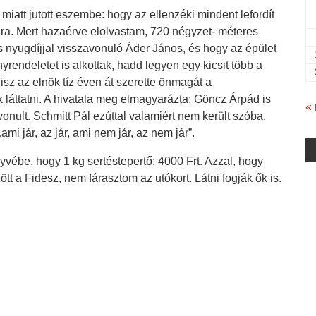
miatt jutott eszembe: hogy az ellenzéki mindent lefordít
ra. Mert hazaérve elolvastam, 720 négyzet- méteres
iós nyugdíjjal visszavonuló Áder János, és hogy az épület
rendeletet is alkottak, hadd legyen egy kicsit több a
hisz az elnök tíz éven át szerette önmagát a
láttatni. A hivatala meg elmagyarázta: Göncz Árpád is
«
nult. Schmitt Pál ezúttal valamiért nem került szóba,
ami jár, az jár, ami nem jár, az nem jár”.
ébe, hogy 1 kg sertéstepertő: 4000 Frt. Azzal, hogy
t a Fidesz, nem fárasztom az utókort. Látni fogják ők is.