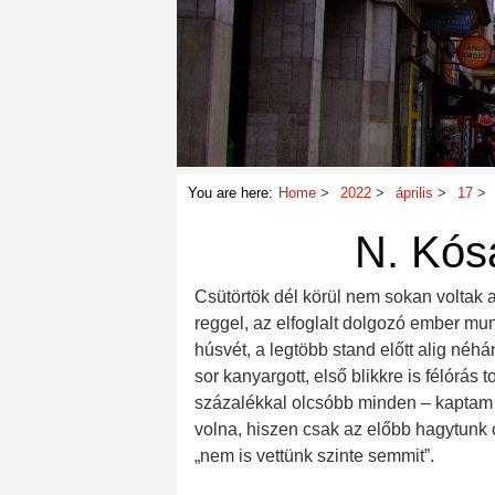
You are here:
Home
2022
április
17
N. Kósa
Csütörtök dél körül nem sokan voltak
reggel, az elfoglalt dolgozó ember mun
húsvét, a legtöbb stand előtt alig néh
sor kanyargott, első blikkre is félórás 
százalékkal olcsóbb minden – kaptam 
volna, hiszen csak az előbb hagytunk o
„nem is vettünk szinte semmit”.