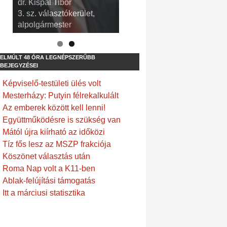
dr. Kispál Tibor
Devosa Gábor
3. sz. választókerület,
9. sz. választókerület,
alpolgármester
frakcióvezető
ELMÚLT 48 ÓRA LEGNÉPSZERŰBB
BEJEGYZÉSEI
Képviselő-testületi ülés volt
Mesterházy: Putyin félrekalkulált
Az emberek között kell lenni!
Együttműködésre is szükség van
Mától újra kiírható az időközi
Tíz fős lesz az MSZP frakciója
Köszönet választás után
Roma Nap volt a K11-ben
Ablak-felújítási támogatás
Itt a márciusi statisztika