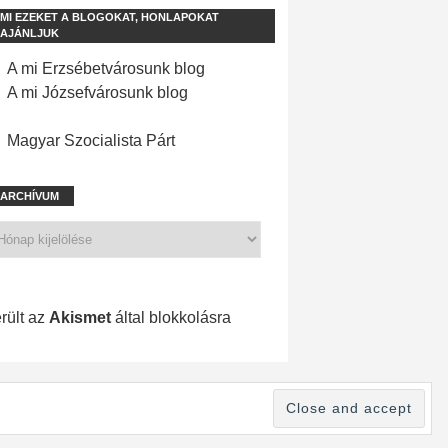
MI EZEKET A BLOGOKAT, HONLAPOKAT
AJÁNLJUK
A mi Erzsébetvárosunk blog
A mi Józsefvárosunk blog
Magyar Szocialista Párt
ARCHÍVUM
1 171 spam
rült az
Akismet
által blokkolásra