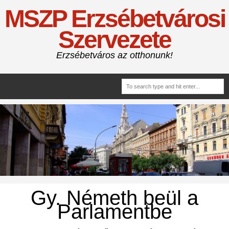
MSZP Erzsébetvárosi
Szervezete
Erzsébetváros az otthonunk!
Gy. Németh beül a
Parlamentbe