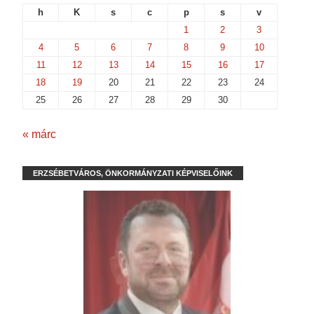
h
K
s
c
p
s
v
1
2
3
4
5
6
7
8
9
10
11
12
13
14
15
16
17
18
19
20
21
22
23
24
25
26
27
28
29
30
« márc
ERZSÉBETVÁROS, ÖNKORMÁNYZATI KÉPVISELŐINK