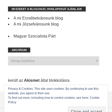
MI EZEKET A BLOGOKAT, HONLAPOKAT AJÁNLJUK
A mi Erzsébetvárosunk blog
A mi Józsefvárosunk blog
Magyar Szocialista Párt
ARCHÍVUM
1 171 spam
került az
Akismet
által blokkolásra
Privacy & Cookies: This site uses cookies. By continuing to use this
website, you agree to their use.
KEZDŐLAP
ÖNKORMÁNYZATI KÉPVISELŐINK
To find out more, including how to control cookies, see here: Cookie
Policy
ÖNKORMÁNYZAT
KAPCSOLAT