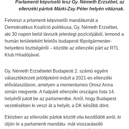
Parlamenti képviselő lesz Gy. Németh Erzsébet, az
ellenzéki pártok Márki-Zay Péter helyén vitáznak.
Felveszi a prlamenti képviselői mandátumát a
Demokratikus Koalíció politikusa, Gy. Németh Erzsébet,
aki 30 napon belül távozik jelenlegi pozíciójából, lemond a
humán területekért felelős budapesti főpolgármester-
helyettesi tisztségéről – közölte az ellenzéki párt az RTL
Klub Híradójával.
Gy. Németh Erzsébetet Budapesti 2. számú egyéni
választókörzeti jelöltjeként indult a 2021-es ellenzéki
előválasztáson, amelyen a momentumos Orosz Anna
simán megverte. A hatpárti ellenzéki országos lista 14.
helyéről jutott be az parlamentbe. Arról, hogy Budapest
vezetésében ki veszi át a helyét, a DK később dönt.
Eközben az ellenzéki pártok között vita kezdődött arról, ki
üljön le a parlamenti mandátu- mát visszautasító