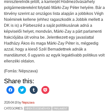
miniszterelnök-jelölt, a karrierjét Hódmezővásárhely
polgármestereként folytató Márki-Zay Péter helyére. Bár a
törvény szerint az országos lista alapján a jobbikos Végh
Noéminek kellene (ehhez ragaszkodik a Jobbik mellett a
DK is is) a Párbeszéd a saját politikusának adná a
képviselői helyet, mondván, Márki-Zay a párt parlamenti
frakciójába ült volna be. Jelentkezett egy javaslattal
Hadházy Ákos és maga Márki-Zay Péter is, mégpedig
azzal, hogy a kieső Szél Bernadettnek adnák a
mandátumot, ő ugyanis az egyik legaktívabb politikus volt
ellenzéki oldalon.
(Forrás: Népszava)
Share this:
C
C
C
C
l
l
l
l
i
i
i
i
c
c
c
c
k
k
k
k
2026-04-18
by
Nepszava
t
t
t
t
o
o
o
o
CATEGORIES:
HÍREK ÉS ESEMÉNYEK
PARLAMENT
s
s
s
s