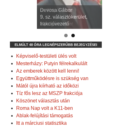
dr. Kispál Tibor
Devosa Gábor
3. sz. választókerület,
9. sz. választókerület,
alpolgármester
frakcióvezető
ELMÚLT 48 ÓRA LEGNÉPSZERŰBB BEJEGYZÉSEI
Képviselő-testületi ülés volt
Mesterházy: Putyin félrekalkulált
Az emberek között kell lenni!
Együttműködésre is szükség van
Mától újra kiírható az időközi
Tíz fős lesz az MSZP frakciója
Köszönet választás után
Roma Nap volt a K11-ben
Ablak-felújítási támogatás
Itt a márciusi statisztika