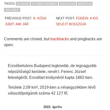
h
h
h
h
TAGGS:
ELLENZÉK
GY. NÉMET ERZSÉBET
KÖZÖS LISTA
MANDÁTUM
a
a
a
a
r
r
r
r
PARLAMENT
e
e
e
e
o
o
o
o
n
n
n
n
PREVIOUS POST:
N. KÓSA
NEXT POST:
FÜGEDI: A KIS
F
T
T
P
a
w
u
o
JUDIT: AMI JÁR
SELEJT BOSSZÚJA
c
i
m
c
e
t
b
k
b
t
l
e
o
e
r
t
o
r
(
(
Comments are closed, but
trackbacks
and pingbacks are
k
(
O
O
(
O
p
p
open.
O
p
e
e
p
e
n
n
e
n
s
s
n
s
i
i
s
i
n
n
i
n
n
n
n
n
e
e
Erzsébetváros Budapest legkisebb, de legnagyobb
n
e
w
w
e
w
w
w
népsűrűségű kerülete, nevét I. Ferenc József
w
w
i
i
w
i
n
n
feleségéről, Erzsébet királynéról kapta 1882-ben.
i
n
d
d
n
d
o
o
d
o
w
w
Területe 2,09 km², 2019-ben a névjegyzékben lévő
o
w
)
)
w
)
választópolgárok száma 42 127 fő.
)
2022. április