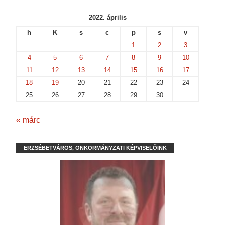
)
2022. április
h
K
s
c
p
s
v
1
2
3
4
5
6
7
8
9
10
11
12
13
14
15
16
17
18
19
20
21
22
23
24
25
26
27
28
29
30
« márc
ERZSÉBETVÁROS, ÖNKORMÁNYZATI KÉPVISELŐINK