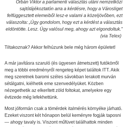
Orbán Viktor a parlamenti választás utáni nemzetközi
sajtótájékoztatón arra a kérdésre, hogy a Városliget
felfüggesztett elemeiből lesz-e valami a közeljövőben, ezt
válaszolta: „Úgy gondolom, hogy ezt a kérdést a választás
eldöntötte. Lesz. Úgy valósul meg, ahogy azt elgondoltuk.”
(via Telex)
Tiltakoznak? Akkor felhúzunk bele még három épületet!
A már javításra szaruló (és ügyesen átmetszett) futókörről
meg a többi eredményről rengeteg képet találtok ITT. Akik
meg szeretnek baromi széles sávokban lerakott murván
sétálgatni, kiélhetik eme szenvedélyüket. Közben
nézegethetik az elkerített zöld foltokat, amelyekre egy
évtizede még lefekhettünk.
Most jóformán csak a tömérdek italmérés környéke járható.
Ezeket viszont két hónapon belül keményre fogják taposni
— ahogy tavaly is. Viszont műfüvet találhattok minden