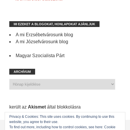
MI EZEKET A BLOGOKAT, HONLAPOKAT AJÁNLJUK
A mi Erzsébetvárosunk blog
A mi Józsefvárosunk blog
Magyar Szocialista Párt
ARCHÍVUM
1 171 spam
került az
Akismet
által blokkolásra
Privacy & Cookies: This site uses cookies. By continuing to use this
website, you agree to their use.
KEZDŐLAP
ÖNKORMÁNYZATI KÉPVISELŐINK
To find out more, including how to control cookies, see here: Cookie