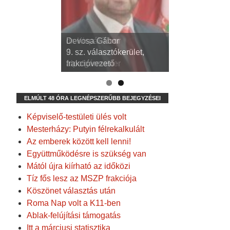
dr. Kispál Tibor
Devosa Gábor
3. sz. választókerület,
9. sz. választókerület,
alpolgármester
frakcióvezető
ELMÚLT 48 ÓRA LEGNÉPSZERŰBB BEJEGYZÉSEI
Képviselő-testületi ülés volt
Mesterházy: Putyin félrekalkulált
Az emberek között kell lenni!
Együttműködésre is szükség van
Mától újra kiírható az időközi
Tíz fős lesz az MSZP frakciója
Köszönet választás után
Roma Nap volt a K11-ben
Ablak-felújítási támogatás
Itt a márciusi statisztika