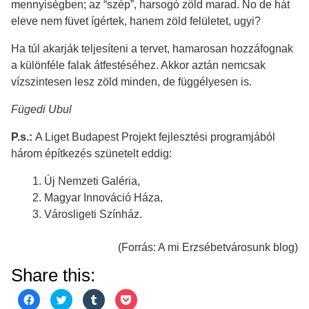
mennyiségben; az “szép”, harsogó zöld marad. No de hát
eleve nem füvet ígértek, hanem zöld felületet, ugyi?
Ha túl akarják teljesíteni a tervet, hamarosan hozzáfognak
a különféle falak átfestéséhez. Akkor aztán nemcsak
vízszintesen lesz zöld minden, de függélyesen is.
Fügedi Ubul
P.s.:
A Liget Budapest Projekt fejlesztési programjából
három építkezés szünetelt eddig:
Új Nemzeti Galéria,
Magyar Innováció Háza,
Városligeti Színház.
(Forrás: A mi Erzsébetvárosunk blog)
Share this:
C
C
C
C
l
l
l
l