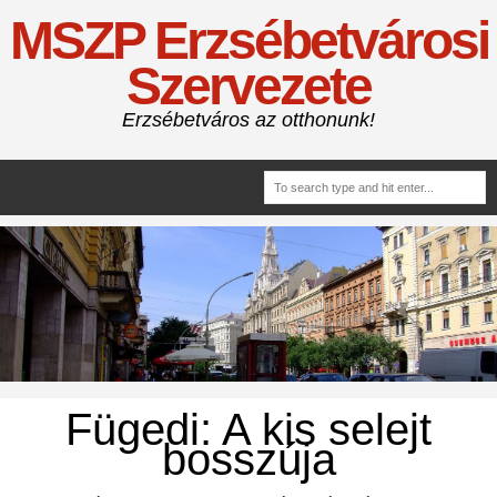
MSZP Erzsébetvárosi
Szervezete
Erzsébetváros az otthonunk!
Fügedi: A kis selejt
bosszúja