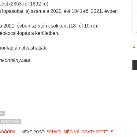
est (2353-ról 1892-re).
s lopásokat is) száma a 2020. évi 1041-ről 2021. évben
 2021. évben szintén csökkent (18-ról 10-re).
pkocsi-lopás a kerületben.
«
honlapján olvashatják.
Önkormányzata
EK
RENDŐRSÉG
ADÓÓRA
NEXT POST:
SCHADL MÉG VÁLOGATHATOTT IS