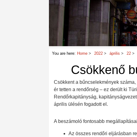
You are here:
Home
2022
április
22
Csökkenő b
Csökkent a bűncselekmények száma, jav
ér tetten a rendőrség – ez derült ki Tür
Rendőrkapitányság, kapitányságvezető
április ülésén fogadott el.
A beszámoló fontosabb megállapítása
Az összes rendőri eljárásban 