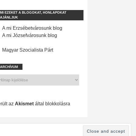
MI EZEKET A BLOGOKAT, HONLAPOKAT
AJÁNLJUK
A mi Erzsébetvárosunk blog
A mi Józsefvárosunk blog
Magyar Szocialista Párt
ARCHÍVUM
1 201 spam
rült az
Akismet
által blokkolásra