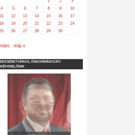
1
2
3
4
5
6
7
8
9
10
11
12
13
14
15
16
17
18
19
20
21
22
23
24
25
26
27
28
29
30
 márc
máj »
ERZSÉBETVÁROS, ÖNKORMÁNYZATI
KÉPVISELŐINK