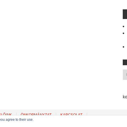
ke
ELŐINK
ÖNKORMÁNYZAT
KAPCSOLAT
you agree to their use.
Copyright © 2022
MSZP Erzsébetvárosi Szervezete
. Powered by WordPress