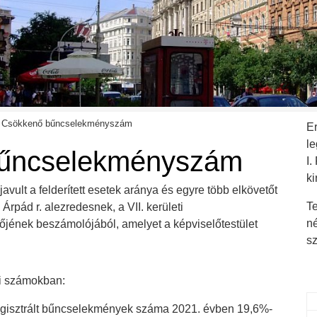
Csökkenő bűncselekményszám
E
l
űncselekményszám
I.
ki
ult a felderített esetek aránya és egyre több elkövetőt
Te
i Árpád r. alezredesnek, a VII. kerületi
n
jének beszámolójából, amelyet a képviselőtestület
s
i számokban:
regisztrált bűncselekmények száma 2021. évben 19,6%-