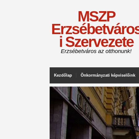
MSZP
Erzsébetváro
i Szervezete
Erzsébetváros az otthonunk!
Kezdőlap
Önkormányzati képviselőink