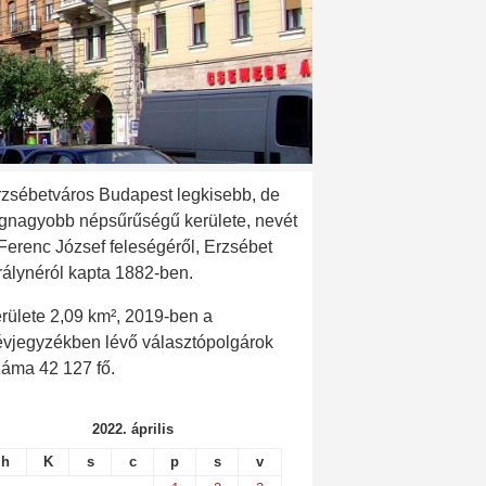
rzsébetváros Budapest legkisebb, de
egnagyobb népsűrűségű kerülete, nevét
 Ferenc József feleségéről, Erzsébet
rálynéról kapta 1882-ben.
rülete 2,09 km², 2019-ben a
évjegyzékben lévő választópolgárok
záma 42 127 fő.
2022. április
h
K
s
c
p
s
v