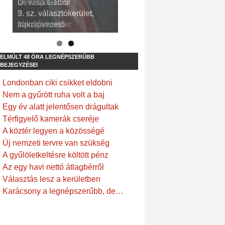
dr. Kispál Tibor
Devosa Gábor
3. sz. választókerület,
9. sz. választókerület,
alpolgármester
frakcióvezető
ELMÚLT 48 ÓRA LEGNÉPSZERŰBB
BEJEGYZÉSEI
Londonban ciki csikket eldobni
Nem a gyűrött ruha volt a baj
Egy év alatt jelentősen drágultak
Térfigyelő kamerák cseréje
A köztér legyen a közösségé
Új nemzeti tervre van szükség
A gyűlöletkeltésre költött pénz
Az egy havi nettó átlagbérről
Választás lesz a kerületben
Karácsony a legnépszerűbb, de…