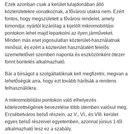
Ezek azonban csak a kerület tulajdonában álló
közterületekre vonatkoznak, a fővárosi utakra nem. Ezért
fontos, hogy megszületett a fővárosi rendelet, amely
kimondja: nyártól kizárólag a kijelölt mikromobilitási
pontokon lehet majd leparkolni az ilyen járműveket.
Minden más eset jogosulatlan közterület-használatnak
minősül, és ezért a közterület használatért felelős
üzemeltetővel szemben naponta és eszközönként ötezer
forint büntetés alkalmazható.
Bár a bírságot a szolgáltatóknak kell megfizetni, megvan a
lehetőségük arra, hogy ezt tovább hárítsák a renitens
felhasználókra.
A mikromobilitási pontokon való elhelyezés
kötelezettségének bevezetése több ütemben valósul meg.
Erzsébetváros belső részein, az V., VI., és VIII. kerület
egyes belső részeivel egyetemben, azonnal június 1-től
alkalmazható lesz ez a szabály.