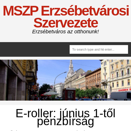
MSZP Erzsébetvárosi
Szervezete
Erzsébetváros az otthonunk!
E-roller: június 1-től
pénzbírság