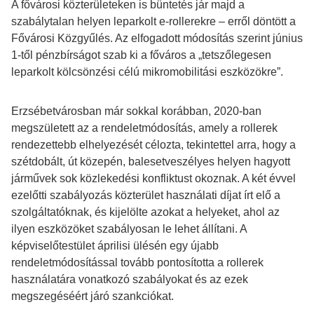
A fővárosi közterületeken is büntetés jár majd a
szabálytalan helyen leparkolt e-rollerekre – erről döntött a
Fővárosi Közgyűlés. Az elfogadott módosítás szerint június
1-től pénzbírságot szab ki a főváros a „tetszőlegesen
leparkolt kölcsönzési célú mikromobilitási eszközökre”.
Erzsébetvárosban már sokkal korábban, 2020-ban
megszületett az a rendeletmódosítás, amely a rollerek
rendezettebb elhelyezését célozta, tekintettel arra, hogy a
szétdobált, út közepén, balesetveszélyes helyen hagyott
járművek sok közlekedési konfliktust okoznak. A két évvel
ezelőtti szabályozás közterület használati díjat írt elő a
szolgáltatóknak, és kijelölte azokat a helyeket, ahol az
ilyen eszközöket szabályosan le lehet állítani. A
képviselőtestület áprilisi ülésén egy újabb
rendeletmódosítással tovább pontosította a rollerek
használatára vonatkozó szabályokat és az ezek
megszegéséért járó szankciókat.