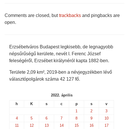
e
t
b
k
b
t
l
e
o
e
r
t
o
r
(
(
Comments are closed, but
trackbacks
and pingbacks are
k
(
O
O
(
O
p
p
open.
O
p
e
e
p
e
n
n
e
n
s
s
n
s
i
i
s
i
n
n
i
n
n
n
n
n
e
e
Erzsébetváros Budapest legkisebb, de legnagyobb
n
e
w
w
e
w
w
w
népsűrűségű kerülete, nevét I. Ferenc József
w
w
i
i
w
i
n
n
feleségéről, Erzsébet királynéról kapta 1882-ben.
i
n
d
d
n
d
o
o
d
o
w
w
Területe 2,09 km², 2019-ben a névjegyzékben lévő
o
w
)
)
w
)
választópolgárok száma 42 127 fő.
)
2022. április
h
K
s
c
p
s
v
1
2
3
4
5
6
7
8
9
10
11
12
13
14
15
16
17