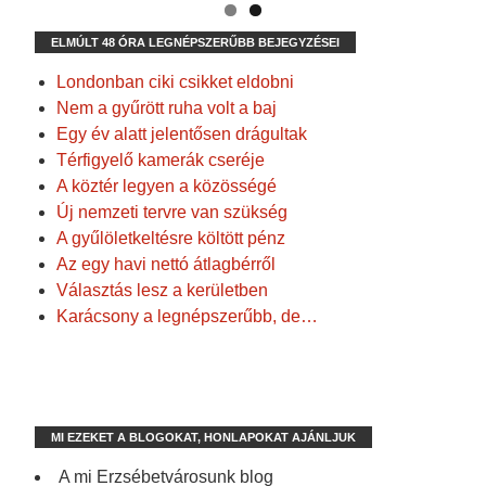
ELMÚLT 48 ÓRA LEGNÉPSZERŰBB BEJEGYZÉSEI
Londonban ciki csikket eldobni
Nem a gyűrött ruha volt a baj
Egy év alatt jelentősen drágultak
Térfigyelő kamerák cseréje
A köztér legyen a közösségé
Új nemzeti tervre van szükség
A gyűlöletkeltésre költött pénz
Az egy havi nettó átlagbérről
Választás lesz a kerületben
Karácsony a legnépszerűbb, de…
MI EZEKET A BLOGOKAT, HONLAPOKAT AJÁNLJUK
A mi Erzsébetvárosunk blog