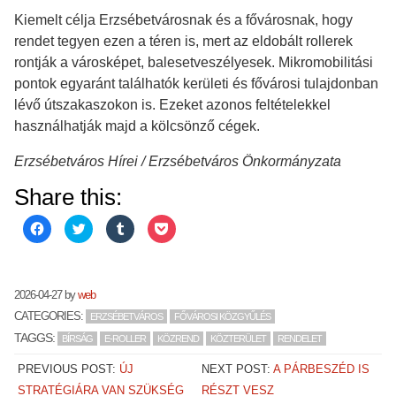
Kiemelt célja Erzsébetvárosnak és a fővárosnak, hogy
rendet tegyen ezen a téren is, mert az eldobált rollerek
rontják a városképet, balesetveszélyesek. Mikromobilitási
pontok egyaránt találhatók kerületi és fővárosi tulajdonban
lévő útszakaszokon is. Ezeket azonos feltételekkel
használhatják majd a kölcsönző cégek.
Erzsébetváros Hírei / Erzsébetváros Önkormányzata
Share this:
C
C
C
C
l
l
l
l
i
i
i
i
c
c
c
c
k
k
k
k
t
t
t
t
o
o
o
o
2026-04-27
by
web
s
s
s
s
h
h
h
h
CATEGORIES:
ERZSÉBETVÁROS
FŐVÁROSI KÖZGYŰLÉS
a
a
a
a
r
r
r
r
TAGGS:
BÍRSÁG
E-ROLLER
KÖZREND
KÖZTERÜLET
RENDELET
e
e
e
e
o
o
o
o
n
n
n
n
PREVIOUS POST:
ÚJ
NEXT POST:
A PÁRBESZÉD IS
F
T
T
P
a
w
u
o
STRATÉGIÁRA VAN SZÜKSÉG
RÉSZT VESZ
c
i
m
c