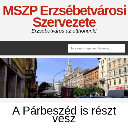
MSZP Erzsébetvárosi
Szervezete
Erzsébetváros az otthonunk!
A Párbeszéd is részt
vesz