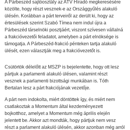
A Párbeszéd sajtóosztály az ATV Híradó megkeresésére
közölte, hogy részt vesznek-e az Országgyűlés alakuló
ülésén. Korábban a párt terveiről az derült ki, hogy az
értesülések szerint Szabó Tímea nem indul újra a
Párbeszéd társelnöki posztjáért, viszont szívesen vállalná
a frakcióvezetői feladatot, amelyben a párt elnöksége is
támogatja. A Párbeszéd-frakció pénteken tartja alakuló
ülését, ezen választják meg a frakcióvezetőt is.
Csütörtök délelőtt az MSZP is bejelentette, hogy ott lesz
pártjuk a parlamenti alakuló ülésen, valamint részt
vesznek a parlamenti bizottsági munkában is. Tóth
Bertalan lesz a párt frakciójának vezetője.
A párt nem indokolta, miért döntöttek így, és miért nem
csatlakoztak a Momentum által kezdeményezett
bojkotthoz, amelyet a Momentum még április elején
jelentett be. Akkor azt mondták, hogy pártjuk nem vesz
részt a parlament alakuló ülésén, akkor azonban még arról