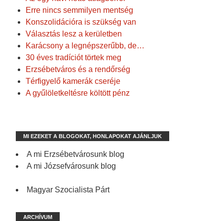
Erre nincs semmilyen mentség
Konszolidációra is szükség van
Választás lesz a kerületben
Karácsony a legnépszerűbb, de…
30 éves tradíciót törtek meg
Erzsébetváros és a rendőrség
Térfigyelő kamerák cseréje
A gyűlöletkeltésre költött pénz
MI EZEKET A BLOGOKAT, HONLAPOKAT AJÁNLJUK
A mi Erzsébetvárosunk blog
A mi Józsefvárosunk blog
Magyar Szocialista Párt
ARCHÍVUM