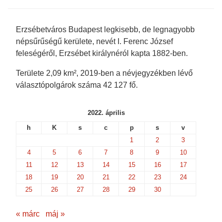
e
n
s
s
n
s
i
i
s
i
n
n
i
n
n
n
n
n
e
e
Erzsébetváros Budapest legkisebb, de legnagyobb
n
e
w
w
e
w
w
w
népsűrűségű kerülete, nevét I. Ferenc József
w
w
i
i
w
i
n
n
feleségéről, Erzsébet királynéról kapta 1882-ben.
i
n
d
d
n
d
o
o
d
o
w
w
Területe 2,09 km², 2019-ben a névjegyzékben lévő
o
w
)
)
w
)
választópolgárok száma 42 127 fő.
)
2022. április
h
K
s
c
p
s
v
1
2
3
4
5
6
7
8
9
10
11
12
13
14
15
16
17
18
19
20
21
22
23
24
25
26
27
28
29
30
« márc
máj »