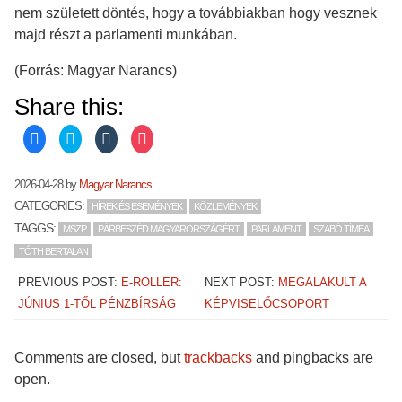
nem született döntés, hogy a továbbiakban hogy vesznek
majd részt a parlamenti munkában.
(Forrás: Magyar Narancs)
Share this:
C
C
C
C
l
l
l
l
i
i
i
i
c
c
c
c
k
k
k
k
2026-04-28
by
Magyar Narancs
t
t
t
t
o
o
o
o
CATEGORIES:
HÍREK ÉS ESEMÉNYEK
KÖZLEMÉNYEK
s
s
s
s
h
h
h
h
TAGGS:
MSZP
PÁRBESZÉD MAGYARORSZÁGÉRT
PARLAMENT
SZABÓ TÍMEA
a
a
a
a
r
r
r
r
TÓTH BERTALAN
e
e
e
e
o
o
o
o
n
n
n
n
PREVIOUS POST:
E-ROLLER:
NEXT POST:
MEGALAKULT A
F
T
T
P
a
w
u
o
JÚNIUS 1-TŐL PÉNZBÍRSÁG
KÉPVISELŐCSOPORT
c
i
m
c
e
t
b
k
b
t
l
e
o
e
r
t
o
r
(
(
Comments are closed, but
trackbacks
and pingbacks are
k
(
O
O
(
O
p
p
open.
O
p
e
e
p
e
n
n