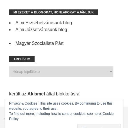
MI EZEKET A BLOGOKAT, HONLAPOKAT AJÁNLJUK
A mi Erzsébetvárosunk blog
A mi Józsefvárosunk blog
Magyar Szocialista Párt
ARCHÍVUM
1 198 spam
került az
Akismet
által blokkolásra
Privacy & Cookies: This site uses cookies. By continuing to use this
website, you agree to their use.
KEZDŐLAP
ÖNKORMÁNYZATI KÉPVISELŐINK
To find out more, including how to control cookies, see here: Cookie
Policy
ÖNKORMÁNYZAT
KAPCSOLAT