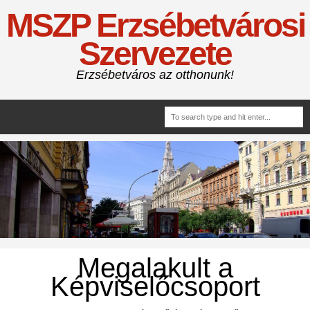
MSZP Erzsébetvárosi
Szervezete
Erzsébetváros az otthonunk!
Megalakult a
Képviselőcsoport