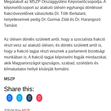
Megalakult az MSZP Országgyűlési Képviselőcsoportja. A
képviselőcsoport az alakuló ülésén egyhangú döntéssel
frakcióvezetőnek választotta Dr. Tóth Bertalant,
helyetteseinek pedig Dr. Gurmai Zitát és Dr. Harangozó
Tamást.
Az ülésen döntés született arról, hogy a szocialista frakció
részt vesz az alakuló ülésen, és döntés született arról is,
hogy a frakció tagjai részt vesznek a parlamenti bizottsági
munkában is. A frakció tagjai képviselni fogják mindazokat,
akik Magyarországot igazságos, szabad, szolidáris és
klímatudatos hellyé kívánják formálni.
MSZP
Share this:
C
C
C
C
l
l
l
l
i
i
i
i
c
c
c
c
k
k
k
k
2026-04-28
by
MSZP