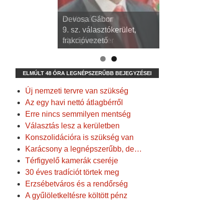
dr. Kispál Tibor
Devosa Gábor
3. sz. választókerület,
9. sz. választókerület,
alpolgármester
frakcióvezető
ELMÚLT 48 ÓRA LEGNÉPSZERŰBB BEJEGYZÉSEI
Új nemzeti tervre van szükség
Az egy havi nettó átlagbérről
Erre nincs semmilyen mentség
Választás lesz a kerületben
Konszolidációra is szükség van
Karácsony a legnépszerűbb, de…
Térfigyelő kamerák cseréje
30 éves tradíciót törtek meg
Erzsébetváros és a rendőrség
A gyűlöletkeltésre költött pénz