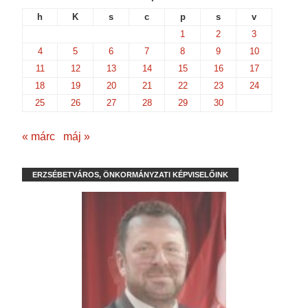
h
K
s
c
p
s
v
1
2
3
4
5
6
7
8
9
10
11
12
13
14
15
16
17
18
19
20
21
22
23
24
25
26
27
28
29
30
« márc
máj »
ERZSÉBETVÁROS, ÖNKORMÁNYZATI KÉPVISELŐINK