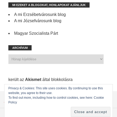
MI EZEKET A BLOGOKAT, HONLAPOKAT AJÁNLJUK
A mi Erzsébetvárosunk blog
A mi Józsefvárosunk blog
Magyar Szocialista Párt
ARCHÍVUM
1 197 spam
került az
Akismet
által blokkolásra
Privacy & Cookies: This site uses cookies. By continuing to use this
website, you agree to their use.
KEZDŐLAP
ÖNKORMÁNYZATI KÉPVISELŐINK
To find out more, including how to control cookies, see here: Cookie
Policy
ÖNKORMÁNYZAT
KAPCSOLAT
Copyright © 2022
MSZP Erzsébetvárosi Szervezete
. Powered by WordPress