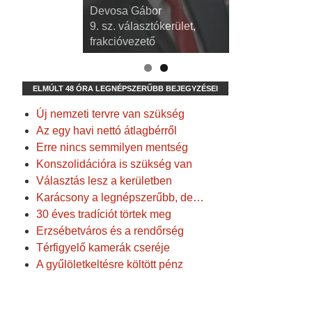
dr. Kispál Tibor
Devosa Gábor
3. sz. választókerület,
9. sz. választókerület,
alpolgármester
frakcióvezető
ELMÚLT 48 ÓRA LEGNÉPSZERŰBB BEJEGYZÉSEI
Új nemzeti tervre van szükség
Az egy havi nettó átlagbérről
Erre nincs semmilyen mentség
Konszolidációra is szükség van
Választás lesz a kerületben
Karácsony a legnépszerűbb, de…
30 éves tradíciót törtek meg
Erzsébetváros és a rendőrség
Térfigyelő kamerák cseréje
A gyűlöletkeltésre költött pénz