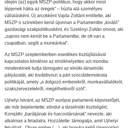
idején (az) egyik MSZP-politikus, hogy akkor most
lépjenek hátra az öregek” – húzta alá személyes
vállalásként. Új arcokként Vajda Zoltánt említette, aki
MSZP-s színekben kerül újonnan a Parlamentbe „kiváló”
gazdasági szakpolitikusként, és Szelényi Zoltán orvost, aki
„sajnos nem került be a Parlamentbe, de ott van a
csapatban, segíti a munkánkat”.
Az MSZP szeptemberben esedékes tisztújításával
kapcsolatos kérdésre az elnökhelyettes azt mondta:
mindenkinek tudja támogatni az elnöki-társelnöki
pályázatát, aki továbbviszi a párt szociáldemokrata
politikáját, amely „a dolgozó emberekről, munkavállalókról,
szakszervezetekről, megélhetésről szól”.
Ujhelyi Istvánt, az MSZP európai parlamenti képviselőjét,
aki már bejelentette: elindul a társelnöki tisztségért,
Komjáthi „barátjának és harcostársának” nevezte, aki
alkalmas a feladatra. Hozzátette: támogatja, amit Ujhelyi
felvállalt. „Olyan ember (…), aki hogyha kellő támogatást