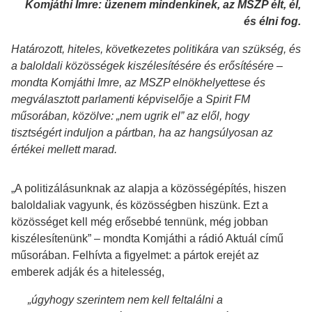
Komjáthi Imre: üzene
m mindenkinek, az MSZP élt, él,
és élni fog.
Határozott, hiteles, következetes politikára van szükség, és
a baloldali közösségek kiszélesítésére és erősítésére –
mondta Komjáthi Imre, az MSZP elnökhelyettese és
megválasztott parlamenti képviselője a Spirit FM
műsorában, közölve: „nem ugrik el” az elől, hogy
tisztségért induljon a pártban, ha az hangsúlyosan az
értékei mellett marad.
„A politizálásunknak az alapja a közösségépítés, hiszen
baloldaliak vagyunk, és közösségben hiszünk. Ezt a
közösséget kell még erősebbé tennünk, még jobban
kiszélesítenünk” – mondta Komjáthi a rádió Aktuál című
műsorában. Felhívta a figyelmet: a pártok erejét az
emberek adják és a hitelesség,
„úgyhogy szerintem nem kell feltalálni a