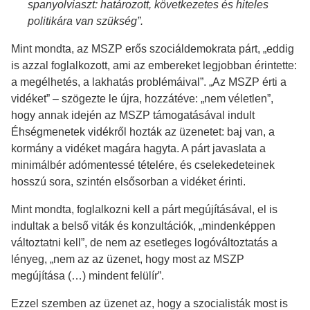
spanyolviaszt: határozott, következetes és hiteles
politikára van szükség”.
Mint mondta, az MSZP erős szociáldemokrata párt, „eddig
is azzal foglalkozott, ami az embereket legjobban érintette:
a megélhetés, a lakhatás problémáival”. „Az MSZP érti a
vidéket” – szögezte le újra, hozzátéve: „nem véletlen”,
hogy annak idején az MSZP támogatásával indult
Éhségmenetek vidékről hozták az üzenetet: baj van, a
kormány a vidéket magára hagyta. A párt javaslata a
minimálbér adómentessé tételére, és cselekedeteinek
hosszú sora, szintén elsősorban a vidéket érinti.
Mint mondta, foglalkozni kell a párt megújításával, el is
indultak a belső viták és konzultációk, „mindenképpen
változtatni kell”, de nem az esetleges logóváltoztatás a
lényeg, „nem az az üzenet, hogy most az MSZP
megújítása (…) mindent felülír”.
Ezzel szemben az üzenet az, hogy a szocialisták most is