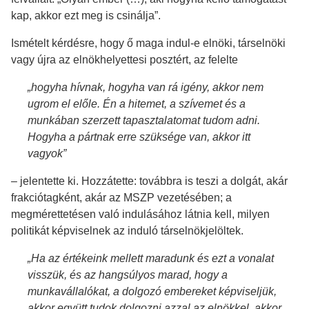
kap, akkor ezt meg is csinálja”.
Ismételt kérdésre, hogy ő maga indul-e elnöki, társelnöki
vagy újra az elnökhelyettesi posztért, az felelte
„hogyha hívnak, hogyha van rá igény, akkor nem
ugrom el előle. Én a hitemet, a szívemet és a
munkában szerzett tapasztalatomat tudom adni.
Hogyha a pártnak erre szüksége van, akkor itt
vagyok”
– jelentette ki. Hozzátette: továbbra is teszi a dolgát, akár
frakciótagként, akár az MSZP vezetésében; a
megmérettetésen való indulásához látnia kell, milyen
politikát képviselnek az induló társelnökjelöltek.
„Ha az értékeink mellett maradunk és ezt a vonalat
visszük, és az hangsúlyos marad, hogy a
munkavállalókat, a dolgozó embereket képviseljük,
akkor együtt tudok dolgozni azzal az elnökkel, akkor