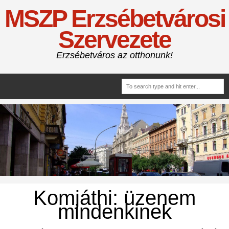
MSZP Erzsébetvárosi
Szervezete
Erzsébetváros az otthonunk!
Komjáthi: üzenem
mindenkinek