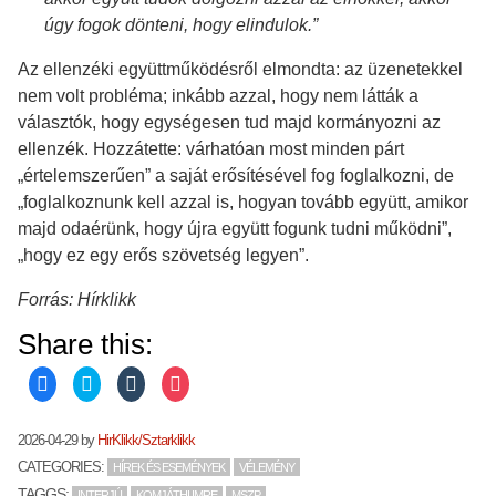
úgy fogok dönteni, hogy elindulok.”
Az ellenzéki együttműködésről elmondta: az üzenetekkel
nem volt probléma; inkább azzal, hogy nem látták a
választók, hogy egységesen tud majd kormányozni az
ellenzék. Hozzátette: várhatóan most minden párt
„értelemszerűen” a saját erősítésével fog foglalkozni, de
„foglalkoznunk kell azzal is, hogyan tovább együtt, amikor
majd odaérünk, hogy újra együtt fogunk tudni működni”,
„hogy ez egy erős szövetség legyen”.
Forrás: Hírklikk
Share this:
C
C
C
C
l
l
l
l
i
i
i
i
c
c
c
c
k
k
k
k
2026-04-29
by
HirKlikk/Sztarklikk
t
t
t
t
o
o
o
o
CATEGORIES:
HÍREK ÉS ESEMÉNYEK
VÉLEMÉNY
s
s
s
s
h
h
h
h
TAGGS:
INTERJÚ
KOMJÁTHI IMRE
MSZP