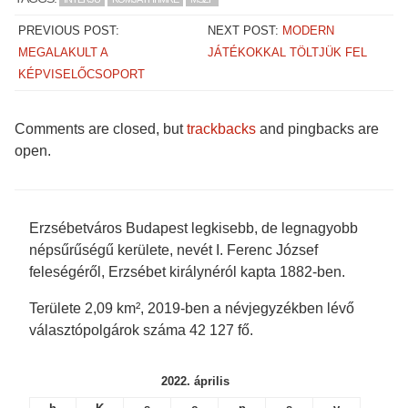
a
a
a
a
r
r
r
r
e
e
e
e
PREVIOUS POST:
NEXT POST:
MODERN
o
o
o
o
n
n
n
n
MEGALAKULT A
JÁTÉKOKKAL TÖLTJÜK FEL
F
T
T
P
a
w
u
o
KÉPVISELŐCSOPORT
c
i
m
c
e
t
b
k
b
t
l
e
o
e
r
t
o
r
(
(
Comments are closed, but
trackbacks
and pingbacks are
k
(
O
O
(
O
p
p
open.
O
p
e
e
p
e
n
n
e
n
s
s
n
s
i
i
s
i
n
n
i
n
n
n
n
n
e
e
Erzsébetváros Budapest legkisebb, de legnagyobb
n
e
w
w
e
w
w
w
népsűrűségű kerülete, nevét I. Ferenc József
w
w
i
i
w
i
n
n
feleségéről, Erzsébet királynéról kapta 1882-ben.
i
n
d
d
n
d
o
o
d
o
w
w
Területe 2,09 km², 2019-ben a névjegyzékben lévő
o
w
)
)
w
)
választópolgárok száma 42 127 fő.
)
2022. április