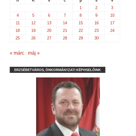
h
K
s
c
p
s
v
1
2
3
4
5
6
7
8
9
10
11
12
13
14
15
16
17
18
19
20
21
22
23
24
25
26
27
28
29
30
« márc
máj »
ERZSÉBETVÁROS, ÖNKORMÁNYZATI KÉPVISELŐINK