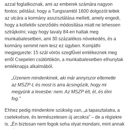
azzal foglalkoznak, ami az emberek számára nagyon
fontos: például, hogy a Tungsramtól 1600 dolgozót tettek
az utcára a kormány asszisztálása mellett, amely engedi,
hogy a kollektív szerződés módosítása miatt ne lehessen
sztrájkolni; vagy hogy tavaly 84-en haltak meg
munkabalesetben, ami 30 százalékos növekedés, és a
kormány semmit nem tesz ez ügyben. Komjáthi
megjegyezte: 15 szál vörös szegfűvel emlékeznek meg
erről Csepelen csütörtökön, a munkabalesetben elhunytak
emléknapja alkalmából.
„Üzenem mindenkinek, aki már annyiszor eltemette
az MSZP-t, és most is arra ácsingózik, hogy mi
megyünk a levesbe: nem. Az MSZP élt, él, és élni
fog.”
Ehhez pedig mindenkire szükség van, „a tapasztalatra, a
cselekvésre, és természetesen új arcokra” – de a régiekre
is. „Én biztosan nem fogok soha olyat mondani, mint annak