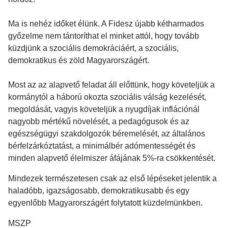
Ma is nehéz időket élünk. A Fidesz újabb kétharmados
győzelme nem tántoríthat el minket attól, hogy tovább
küzdjünk a szociális demokráciáért, a szociális,
demokratikus és zöld Magyarországért.
Most az az alapvető feladat áll előttünk, hogy követeljük a
kormánytól a háború okozta szociális válság kezelését,
megoldását, vagyis követeljük a nyugdíjak inflációnál
nagyobb mértékű növelését, a pedagógusok és az
egészségügyi szakdolgozók béremelését, az általános
bérfelzárkóztatást, a minimálbér adómentességét és
minden alapvető élelmiszer áfájának 5%-ra csökkentését.
Mindezek természetesen csak az első lépéseket jelentik a
haladóbb, igazságosabb, demokratikusabb és egy
egyenlőbb Magyarországért folytatott küzdelmünkben.
MSZP