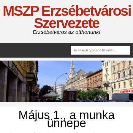
MSZP Erzsébetvárosi
Szervezete
Erzsébetváros az otthonunk!
Május 1., a munka
ünnepe