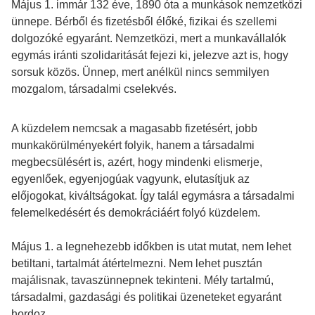
Május 1. immár 132 éve, 1890 óta a munkások nemzetközi
ünnepe. Bérből és fizetésből élőké, fizikai és szellemi
dolgozóké egyaránt. Nemzetközi, mert a munkavállalók
egymás iránti szolidaritását fejezi ki, jelezve azt is, hogy
sorsuk közös. Ünnep, mert anélkül nincs semmilyen
mozgalom, társadalmi cselekvés.
A küzdelem nemcsak a magasabb fizetésért, jobb
munkakörülményekért folyik, hanem a társadalmi
megbecsülésért is, azért, hogy mindenki elismerje,
egyenlőek, egyenjogúak vagyunk, elutasítjuk az
előjogokat, kiváltságokat. Így talál egymásra a társadalmi
felemelkedésért és demokráciáért folyó küzdelem.
Május 1. a legnehezebb időkben is utat mutat, nem lehet
betiltani, tartalmát átértelmezni. Nem lehet pusztán
majálisnak, tavaszünnepnek tekinteni. Mély tartalmú,
társadalmi, gazdasági és politikai üzeneteket egyaránt
hordoz.