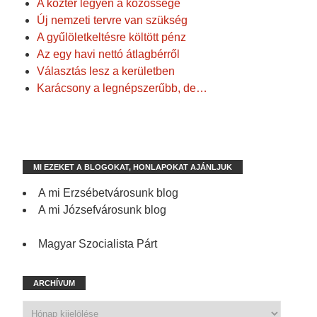
A köztér legyen a közösségé
Új nemzeti tervre van szükség
A gyűlöletkeltésre költött pénz
Az egy havi nettó átlagbérről
Választás lesz a kerületben
Karácsony a legnépszerűbb, de…
MI EZEKET A BLOGOKAT, HONLAPOKAT AJÁNLJUK
A mi Erzsébetvárosunk blog
A mi Józsefvárosunk blog
Magyar Szocialista Párt
ARCHÍVUM