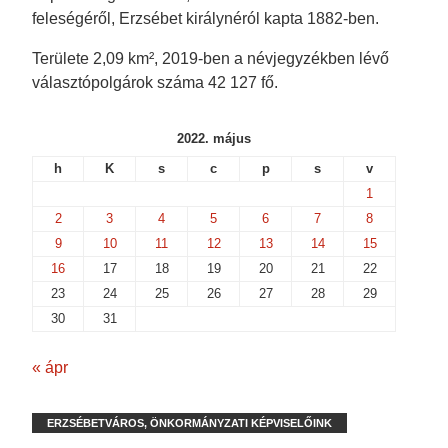
w
i
n
n
feleségéről, Erzsébet királynéról kapta 1882-ben.
i
n
d
d
n
d
o
o
d
o
w
w
Területe 2,09 km², 2019-ben a névjegyzékben lévő
o
w
)
)
w
)
választópolgárok száma 42 127 fő.
)
2022. május
h
K
s
c
p
s
v
1
2
3
4
5
6
7
8
9
10
11
12
13
14
15
16
17
18
19
20
21
22
23
24
25
26
27
28
29
30
31
« ápr
ERZSÉBETVÁROS, ÖNKORMÁNYZATI KÉPVISELŐINK