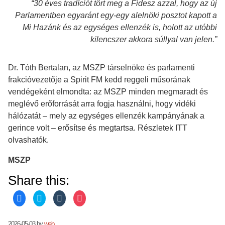
“30 éves tradíciót tört meg a Fidesz azzal, hogy az új
Parlamentben egyaránt egy-egy alelnöki posztot kapott a
Mi Hazánk és az egységes ellenzék is, holott az utóbbi
kilencszer akkora súllyal van jelen.”
Dr. Tóth Bertalan, az MSZP társelnöke és parlamenti
frakcióvezetője a Spirit FM kedd reggeli műsorának
vendégeként elmondta: az MSZP minden megmaradt és
meglévő erőforrását arra fogja használni, hogy vidéki
hálózatát – mely az egységes ellenzék kampányának a
gerince volt – erősítse és megtartsa. Részletek ITT
olvashatók.
MSZP
Share this:
C
C
C
C
l
l
l
l
i
i
i
i
c
c
c
c
k
k
k
k
2026-05-03
by
web