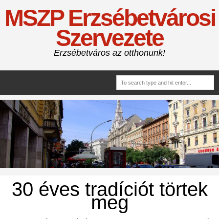
MSZP Erzsébetvárosi
Szervezete
Erzsébetváros az otthonunk!
30 éves tradíciót törtek
meg