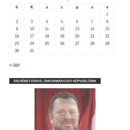
h
K
s
c
p
s
v
1
2
3
4
5
6
7
8
9
10
11
12
13
14
15
16
17
18
19
20
21
22
23
24
25
26
27
28
29
30
31
« ápr
ERZSÉBETVÁROS, ÖNKORMÁNYZATI KÉPVISELŐINK