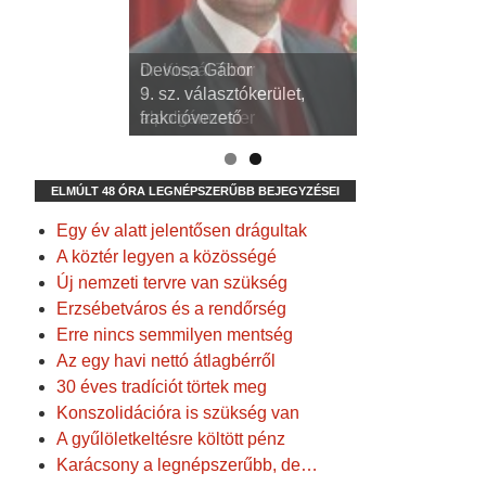
dr. Kispál Tibor
Devosa Gábor
3. sz. választókerület,
9. sz. választókerület,
alpolgármester
frakcióvezető
ELMÚLT 48 ÓRA LEGNÉPSZERŰBB BEJEGYZÉSEI
Egy év alatt jelentősen drágultak
A köztér legyen a közösségé
Új nemzeti tervre van szükség
Erzsébetváros és a rendőrség
Erre nincs semmilyen mentség
Az egy havi nettó átlagbérről
30 éves tradíciót törtek meg
Konszolidációra is szükség van
A gyűlöletkeltésre költött pénz
Karácsony a legnépszerűbb, de…