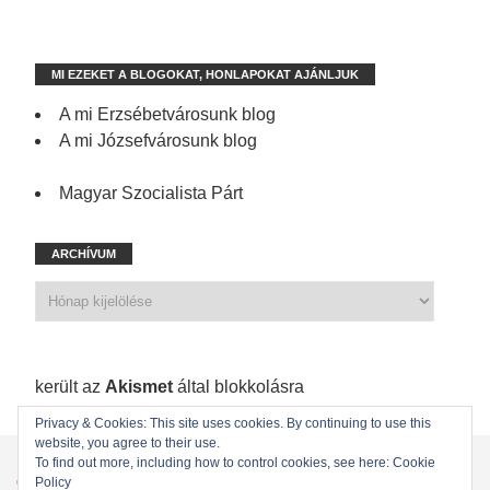
MI EZEKET A BLOGOKAT, HONLAPOKAT AJÁNLJUK
A mi Erzsébetvárosunk blog
A mi Józsefvárosunk blog
Magyar Szocialista Párt
ARCHÍVUM
1 198 spam
került az
Akismet
által blokkolásra
Privacy & Cookies: This site uses cookies. By continuing to use this
website, you agree to their use.
KEZDŐLAP
ÖNKORMÁNYZATI KÉPVISELŐINK
To find out more, including how to control cookies, see here: Cookie
Policy
ÖNKORMÁNYZAT
KAPCSOLAT