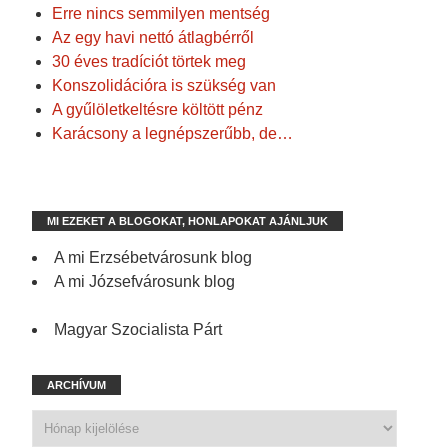
Erre nincs semmilyen mentség
Az egy havi nettó átlagbérről
30 éves tradíciót törtek meg
Konszolidációra is szükség van
A gyűlöletkeltésre költött pénz
Karácsony a legnépszerűbb, de…
MI EZEKET A BLOGOKAT, HONLAPOKAT AJÁNLJUK
A mi Erzsébetvárosunk blog
A mi Józsefvárosunk blog
Magyar Szocialista Párt
ARCHÍVUM