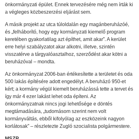
önkormányzati épület. Ennek tervezésére még nem írták ki
a végleges közbeszerzési eljárást sem.
A másik projekt az utca túloldalán egy magánberuházóé,
és „felháborító, hogy egy kormányzati kiemelő program
keretében gyakorlatilag azt építhet, amit akar”. A kerület
erre helyi szabályzatot akar alkotni, illetve, szintén
visszatérve a tárgyalóasztalhoz, szerződést akar kötni a
beruházóval – mondta.
Az önkormányzat 2006-ban értékesítette a területet és oda
500 lakás építésére adott engedélyt. A beruházó 950-et
kért; a kormány végül kiemelt beruházássá tette a tervet és
így már 4 ezer lakást lehet oda építeni. Az
önkormányzatnak nincs jogi lehetősége e döntés
megtámadására, „tudomásom szerint nem volt
kormányváltás, ebből kifolyólag az eszközeink nagyon
korlátosak” – részletezte Zugló szocialista polgármestere.
MSZP