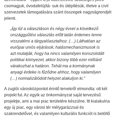
csomagjuk, óvodafelújítá- suk és útépítésük, illetve a civil
szervezetek támogatására szánt összegek nagyságrendjét
jelenti.
„Így túl a választáson és négy évvel a következő
országgyűlési választás előtt talán érdemes lenne
visszatérni a tárgyalóasztalhoz. (…) Láthatóan az
európai uniós eljárások, hatásmechanizmusok is
azt mutatják, hogy ha nincs valamilyen konszolidált
politikai környezet, akkor bizony több ezer milliárd
várakozhat a határon. Tehát ma a kormánynak
anyagi érdeke is fűződne ahhoz, hogy valamilyen
(…) normalizálódott helyzet alakuljon ki.”
A zuglói városközpontot érintő tervekről elmondta: ott két
projekt fut. Az egyik az önkormányzat saját tervezésű
projektje, ami a mai piac területére készülne. Itt kialakulna
egy új piac, egy városi tér mélygarázzsal és
szakrendelővel, és valamilyen kulturális funkciót is betöltő