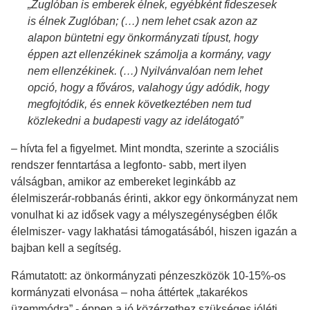
„Zuglóban is emberek élnek, egyébként fideszesek
is élnek Zuglóban; (…) nem lehet csak azon az
alapon büntetni egy önkormányzati típust, hogy
éppen azt ellenzékinek számolja a kormány, vagy
nem ellenzékinek. (…) Nyilvánvalóan nem lehet
opció, hogy a főváros, valahogy úgy adódik, hogy
megfojtódik, és ennek következtében nem tud
közlekedni a budapesti vagy az idelátogató”
– hívta fel a figyelmet. Mint mondta, szerinte a szociális
rendszer fenntartása a legfonto- sabb, mert ilyen
válságban, amikor az embereket leginkább az
élelmiszerár-robbanás érinti, akkor egy önkormányzat nem
vonulhat ki az idősek vagy a mélyszegénységben élők
élelmiszer- vagy lakhatási támogatásából, hiszen igazán a
bajban kell a segítség.
Rámutatott: az önkormányzati pénzeszközök 10-15%-os
kormányzati elvonása – noha áttértek „takarékos
üzemmódra” - éppen a jó közérzethez szükséges jóléti