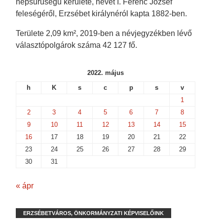
népsűrűségű kerülete, nevét I. Ferenc József
w
w
i
i
w
i
n
n
feleségéről, Erzsébet királynéról kapta 1882-ben.
i
n
d
d
n
d
o
o
d
o
w
w
Területe 2,09 km², 2019-ben a névjegyzékben lévő
o
w
)
)
w
)
választópolgárok száma 42 127 fő.
)
2022. május
h
K
s
c
p
s
v
1
2
3
4
5
6
7
8
9
10
11
12
13
14
15
16
17
18
19
20
21
22
23
24
25
26
27
28
29
30
31
« ápr
ERZSÉBETVÁROS, ÖNKORMÁNYZATI KÉPVISELŐINK