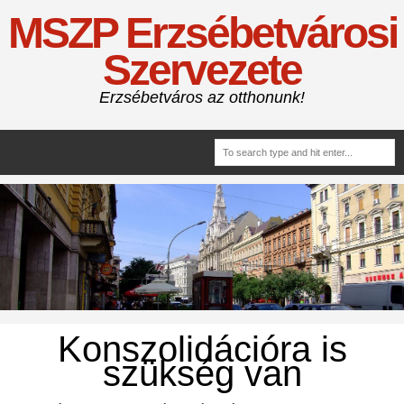
MSZP Erzsébetvárosi
Szervezete
Erzsébetváros az otthonunk!
Konszolidációra is
szükség van