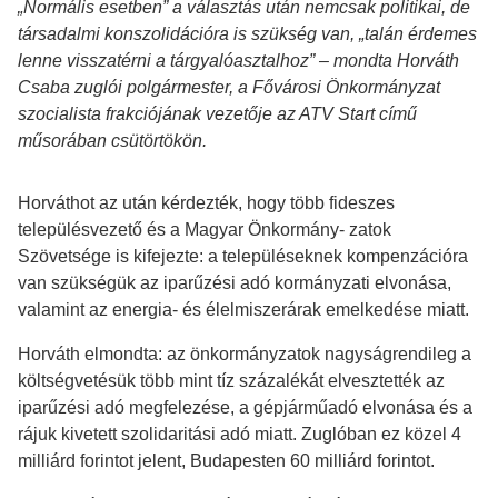
„Normális esetben” a választás után nemcsak politikai, de
társadalmi konszolidációra is szükség van, „talán érdemes
lenne visszatérni a tárgyalóasztalhoz” – mondta Horváth
Csaba zuglói polgármester, a Fővárosi Önkormányzat
szocialista frakciójának vezetője az ATV Start című
műsorában csütörtökön.
Horváthot az után kérdezték, hogy több fideszes
településvezető és a Magyar Önkormány- zatok
Szövetsége is kifejezte: a településeknek kompenzációra
van szükségük az iparűzési adó kormányzati elvonása,
valamint az energia- és élelmiszerárak emelkedése miatt.
Horváth elmondta: az önkormányzatok nagyságrendileg a
költségvetésük több mint tíz százalékát elvesztették az
iparűzési adó megfelezése, a gépjárműadó elvonása és a
rájuk kivetett szolidaritási adó miatt. Zuglóban ez közel 4
milliárd forintot jelent, Budapesten 60 milliárd forintot.