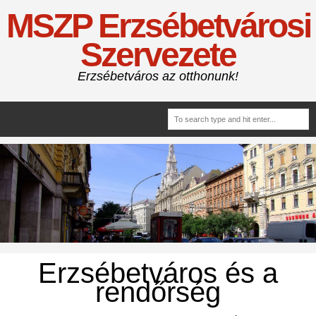
MSZP Erzsébetvárosi
Szervezete
Erzsébetváros az otthonunk!
Erzsébetváros és a
rendőrség