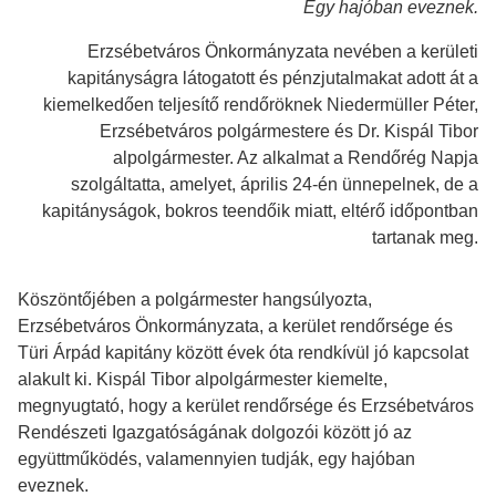
Egy hajóban eveznek.
Erzsébetváros Önkormányzata nevében a kerületi
kapitányságra látogatott és pénzjutalmakat adott át a
kiemelkedően teljesítő rendőröknek Niedermüller Péter,
Erzsébetváros polgármestere és Dr. Kispál Tibor
alpolgármester. Az alkalmat a Rendőrég Napja
szolgáltatta, amelyet, április 24-én ünnepelnek, de a
kapitányságok, bokros teendőik miatt, eltérő időpontban
tartanak meg.
Köszöntőjében a polgármester hangsúlyozta,
Erzsébetváros Önkormányzata, a kerület rendőrsége és
Türi Árpád kapitány között évek óta rendkívül jó kapcsolat
alakult ki. Kispál Tibor alpolgármester kiemelte,
megnyugtató, hogy a kerület rendőrsége és Erzsébetváros
Rendészeti Igazgatóságának dolgozói között jó az
együttműködés, valamennyien tudják, egy hajóban
eveznek.