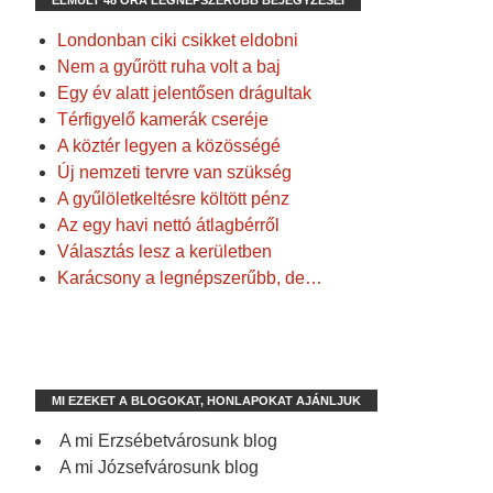
ELMÚLT 48 ÓRA LEGNÉPSZERŰBB BEJEGYZÉSEI
Londonban ciki csikket eldobni
Nem a gyűrött ruha volt a baj
Egy év alatt jelentősen drágultak
Térfigyelő kamerák cseréje
A köztér legyen a közösségé
Új nemzeti tervre van szükség
A gyűlöletkeltésre költött pénz
Az egy havi nettó átlagbérről
Választás lesz a kerületben
Karácsony a legnépszerűbb, de…
MI EZEKET A BLOGOKAT, HONLAPOKAT AJÁNLJUK
A mi Erzsébetvárosunk blog
A mi Józsefvárosunk blog