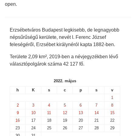
p
e
n
n
open.
e
n
s
s
n
s
i
i
s
i
n
n
i
n
n
n
n
n
e
e
n
e
w
w
e
w
w
w
Erzsébetváros Budapest legkisebb, de legnagyobb
w
w
i
i
w
i
n
n
népsűrűségű kerülete, nevét I. Ferenc József
i
n
d
d
n
d
o
o
feleségéről, Erzsébet királynéról kapta 1882-ben.
d
o
w
w
o
w
)
)
w
)
Területe 2,09 km², 2019-ben a névjegyzékben lévő
)
választópolgárok száma 42 127 fő.
2022. május
h
K
s
c
p
s
v
1
2
3
4
5
6
7
8
9
10
11
12
13
14
15
16
17
18
19
20
21
22
23
24
25
26
27
28
29
30
31