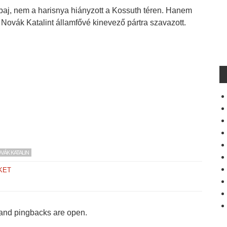
baj, nem a harisnya hiányzott a Kossuth téren. Hanem
 Novák Katalint államfővé kinevező pártra szavazott.
VÁK KATALIN
KET
and pingbacks are open.