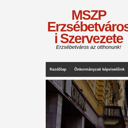
MSZP
Erzsébetváro
i Szervezete
Erzsébetváros az otthonunk!
Kezdőlap
Önkormányzati képviselőink