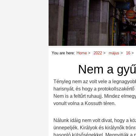
You are here:
Home
2022
május
16
Nem a gyűr
Tényleg nem az volt vele a legnagyobb 
harisnyát, és hogy a protokollszakértő s
Nem is a feltűrt ruhaujj. Mindez elme
vonult volna a Kossuth téren.
Nálunk idáig nem volt divat, hogy a k
ünnepeljék. Királyok és királynők trónr
hasonló külsőségekkel. Megnyitják a pa