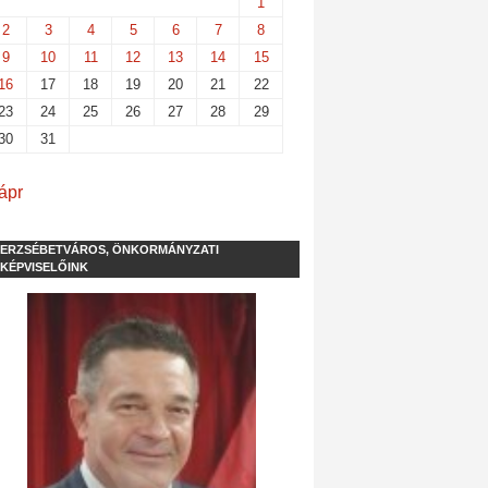
1
2
3
4
5
6
7
8
9
10
11
12
13
14
15
16
17
18
19
20
21
22
23
24
25
26
27
28
29
30
31
ápr
ERZSÉBETVÁROS, ÖNKORMÁNYZATI
KÉPVISELŐINK