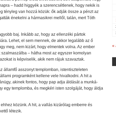
napra – hadd higgyék a szerencsétlenek, hogy nekik is
 tényleg van hozzá közük: ők adják össze a pénzt az
tták énekelni a hármasikrei mellől, talán, mert Tóth
agyobb baj. Inkább az, hogy az ellenzéki pártok
iára. Lehet, el sem mennek, de akkor legalább az ő
« 
múgy meg, nem kizárt, hogy elmentek volna. Az ember
t szalmaszálba – hátha most az egyszer komolyan
zokat is képviselik, akik nem rájuk szavaztak.
az államfő asszonyt templomban, istentiszteleten
llami programként kellene vele hivalkodni. A hit a
ügy, akinek fontos, hogy pap adja áldását a munká-
gy egy templomba, és megkéri isten szolgáját, hogy áldja
ehhez közünk. A hit, a vallás kizárólag emberre és
ettő létezik.