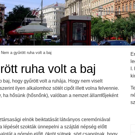
Nem a gyűrött ruha volt a baj
E
l
ött ruha volt a baj
I.
ki
baj, hogy gyűrött volt a ruhája. Hogy nem viselt
Te
zerint ilyen alkalomhoz sötét cipőt illett volna felvennie.
n
gy, ha hősünk (hősnőnk), valóban a nemzet államfőjeként
s
öztársasági elnök beiktatását látványos ceremóniával
a lépését szokták ünnepelni a szájtáti népség előtt
lotát a pórnép előtt, ökröt sütnek, sört csapolnak, hogy