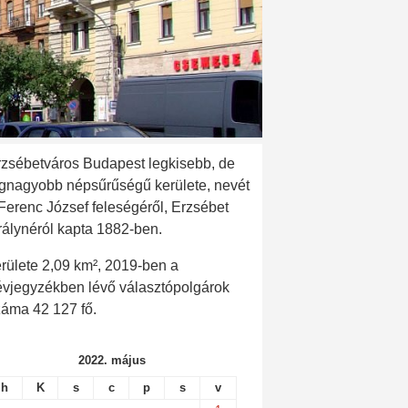
rzsébetváros Budapest legkisebb, de
egnagyobb népsűrűségű kerülete, nevét
 Ferenc József feleségéről, Erzsébet
rálynéról kapta 1882-ben.
rülete 2,09 km², 2019-ben a
évjegyzékben lévő választópolgárok
záma 42 127 fő.
2022. május
h
K
s
c
p
s
v