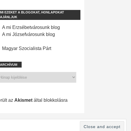
MI EZEKET A BLOGOKAT, HONLAPOKAT
AJÁNLJUK
A mi Erzsébetvárosunk blog
A mi Józsefvárosunk blog
Magyar Szocialista Párt
ARCHÍVUM
1 198 spam
rült az
Akismet
által blokkolásra