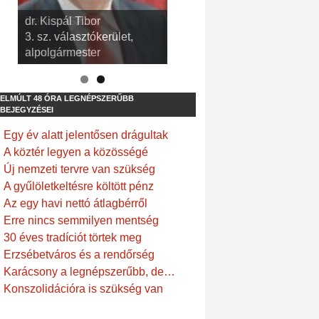
dr. Kispál Tibor
Devosa Gábor
3. sz. választókerület,
9. sz. választókerület,
alpolgármester
frakcióvezető
ELMÚLT 48 ÓRA LEGNÉPSZERŰBB
BEJEGYZÉSEI
Egy év alatt jelentősen drágultak
A köztér legyen a közösségé
Új nemzeti tervre van szükség
A gyűlöletkeltésre költött pénz
Az egy havi nettó átlagbérről
Erre nincs semmilyen mentség
30 éves tradíciót törtek meg
Erzsébetváros és a rendőrség
Karácsony a legnépszerűbb, de…
Konszolidációra is szükség van