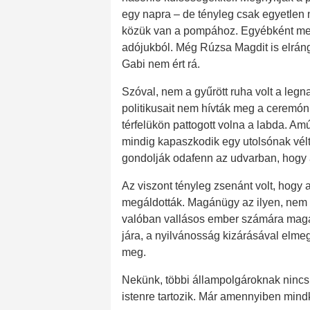
egy napra – de tényleg csak egyetlen 
közük van a pompához. Egyébként meg
adójukból. Még Rúzsa Magdit is elránga
Gabi nem ért rá.
Szóval, nem a gyűrött ruha volt a legn
politikusait nem hívták meg a ceremón
térfelükön pattogott volna a labda. A
mindig kapaszkodik egy utolsónak vél
gondolják odafenn az udvarban, hogy a
Az viszont tényleg zsenánt volt, hogy 
megáldották. Magánügy az ilyen, nem á
valóban vallásos ember számára magán
jára, a nyilvánosság kizárásával elme
meg.
Nekünk, többi állampolgároknak nincs 
istenre tartozik. Már amennyiben mindk