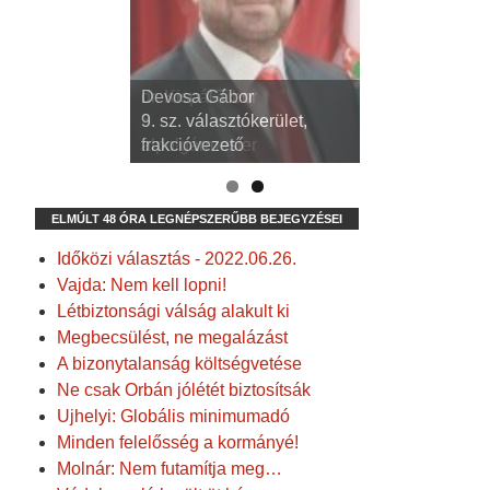
dr. Kispál Tibor
Devosa Gábor
3. sz. választókerület,
9. sz. választókerület,
alpolgármester
frakcióvezető
ELMÚLT 48 ÓRA LEGNÉPSZERŰBB BEJEGYZÉSEI
Időközi választás - 2022.06.26.
Vajda: Nem kell lopni!
Létbiztonsági válság alakult ki
Megbecsülést, ne megalázást
A bizonytalanság költségvetése
Ne csak Orbán jólétét biztosítsák
Ujhelyi: Globális minimumadó
Minden felelősség a kormányé!
Molnár: Nem futamítja meg…