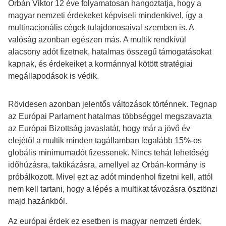
Orbán Viktor 12 éve folyamatosan hangoztatja, hogy a
magyar nemzeti érdekeket képviseli mindenkivel, így a
multinacionális cégek tulajdonosaival szemben is. A
valóság azonban egészen más. A multik rendkívül
alacsony adót fizetnek, hatalmas összegű támogatásokat
kapnak, és érdekeiket a kormánnyal kötött stratégiai
megállapodások is védik.
Rövidesen azonban jelentős változások történnek. Tegnap
az Európai Parlament hatalmas többséggel megszavazta
az Európai Bizottság javaslatát, hogy már a jövő év
elejétől a multik minden tagállamban legalább 15%-os
globális minimumadót fizessenek. Nincs tehát lehetőség
időhúzásra, taktikázásra, amellyel az Orbán-kormány is
próbálkozott. Mivel ezt az adót mindenhol fizetni kell, attól
nem kell tartani, hogy a lépés a multikat távozásra ösztönzi
majd hazánkból.
Az európai érdek ez esetben is magyar nemzeti érdek,