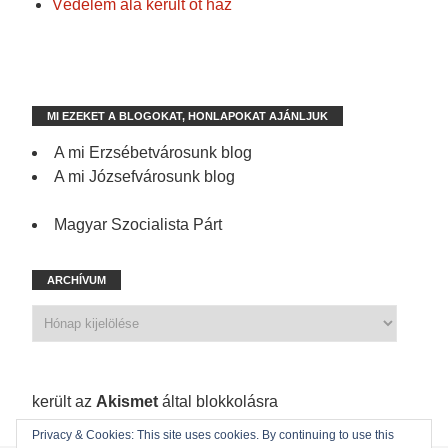
Védelem alá került öt ház
MI EZEKET A BLOGOKAT, HONLAPOKAT AJÁNLJUK
A mi Erzsébetvárosunk blog
A mi Józsefvárosunk blog
Magyar Szocialista Párt
ARCHÍVUM
1 210 spam
került az
Akismet
által blokkolásra
Privacy & Cookies: This site uses cookies. By continuing to use this