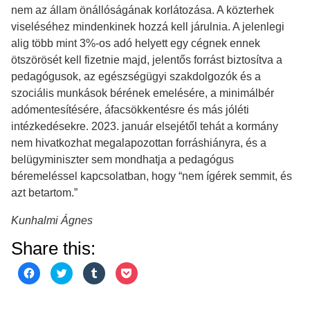
nem az állam önállóságának korlátozása. A közterhek
viseléséhez mindenkinek hozzá kell járulnia. A jelenlegi
alig több mint 3%-os adó helyett egy cégnek ennek
ötszörösét kell fizetnie majd, jelentős forrást biztosítva a
pedagógusok, az egészségügyi szakdolgozók és a
szociális munkások bérének emelésére, a minimálbér
adómentesítésére, áfacsökkentésre és más jóléti
intézkedésekre. 2023. január elsejétől tehát a kormány
nem hivatkozhat megalapozottan forráshiányra, és a
belügyminiszter sem mondhatja a pedagógus
béremeléssel kapcsolatban, hogy “nem ígérek semmit, és
azt betartom.”
Kunhalmi Ágnes
Share this:
Click
Click
Click
Click
to
to
to
to
share
share
share
share
on
on
on
on
Facebook
Twitter
Tumblr
Pocket