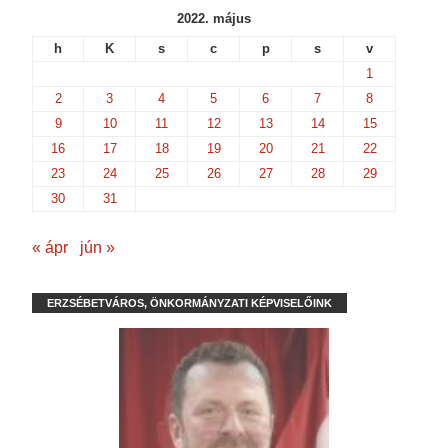
2022. május
h
K
s
c
p
s
v
1
2
3
4
5
6
7
8
9
10
11
12
13
14
15
16
17
18
19
20
21
22
23
24
25
26
27
28
29
30
31
« ápr
jún »
ERZSÉBETVÁROS, ÖNKORMÁNYZATI KÉPVISELŐINK