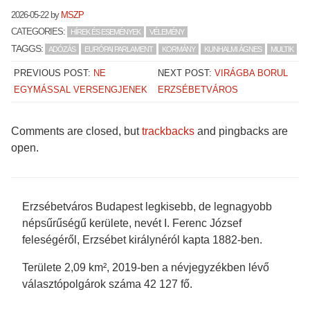
(Opens
(Opens
(Opens
(Opens
in
in
in
in
2026-05-22
by
MSZP
new
new
new
new
window)
window)
window)
window)
CATEGORIES:
HÍREK ÉS ESEMÉNYEK
VÉLEMÉNY
TAGGS:
ADÓZÁS
EURÓPAI PARLAMENT
KORMÁNY
KUNHALMI ÁGNES
MULTIK
PREVIOUS POST:
NE
NEXT POST:
VIRÁGBA BORUL
EGYMÁSSAL VERSENGJENEK
ERZSÉBETVÁROS
Comments are closed, but
trackbacks
and pingbacks are
open.
Erzsébetváros Budapest legkisebb, de legnagyobb
népsűrűségű kerülete, nevét I. Ferenc József
feleségéről, Erzsébet királynéról kapta 1882-ben.
Területe 2,09 km², 2019-ben a névjegyzékben lévő
választópolgárok száma 42 127 fő.