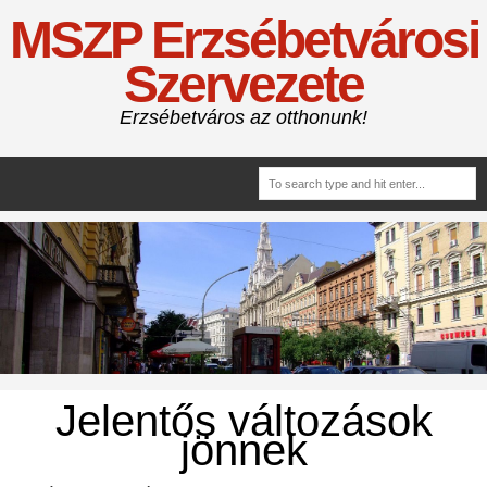
MSZP Erzsébetvárosi
Szervezete
Erzsébetváros az otthonunk!
Jelentős változások
jönnek