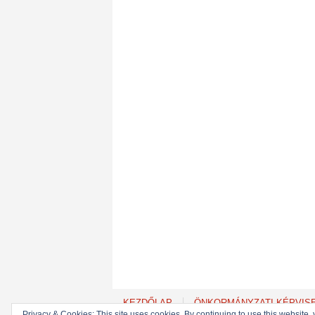
KEZDŐLAP
ÖNKORMÁNYZATI KÉPVIS
Privacy & Cookies: This site uses cookies. By continuing to use this website, 