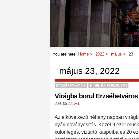
You are here:
Home
2022
május
23
május 23, 2022
ERZSÉBETVÁROS
HÍREK ÉS ESEMÉNYEK
Virágba borul Erzsébetváros
2026-05-23
|
web
Az elkövetkező néhány napban virágba
nyári növényesítés. Közel 9 ezer muská
különleges, víztartó kaspóiba és 20 ez