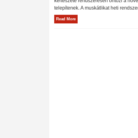
kertészete rendszeresen öntözi a növé
telepítenek. A muskátlikat heti rendsz
Read More