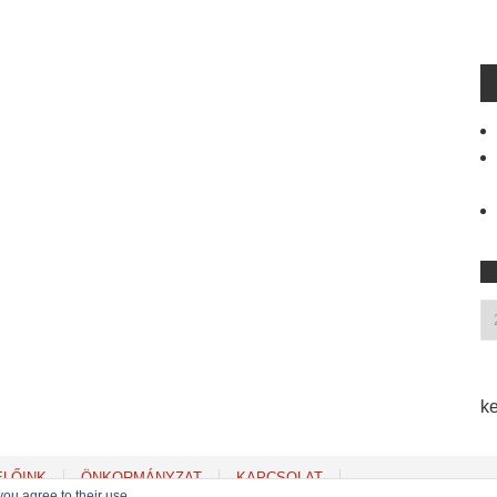
ke
ELŐINK
ÖNKORMÁNYZAT
KAPCSOLAT
you agree to their use.