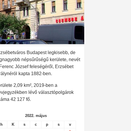
rzsébetváros Budapest legkisebb, de
egnagyobb népsűrűségű kerülete, nevét
 Ferenc József feleségéről, Erzsébet
rálynéról kapta 1882-ben.
rülete 2,09 km², 2019-ben a
évjegyzékben lévő választópolgárok
záma 42 127 fő.
2022. május
h
K
s
c
p
s
v