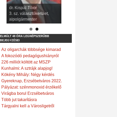
dr. Kispál Tibor
Devosa Gábor
3. sz. választókerület,
9. sz. választókerület,
alpolgármester
frakcióvezető
ELMÚLT 48 ÓRA LEGNÉPSZERŰBB
BEJEGYZÉSEI
Az oligarchák többsége kimarad
A fokozódó pedagógushiányról
226 milliót költött az MSZP
Kunhalmi: A sztrájk alapjog!
Kökény Mihály: Négy kérdés
Gyereknap, Erzsébetváros 2022.
Pályázat: szénmonoxid érzékelő
Virágba borul Erzsébetváros
Több jut takarításra
Tárgyalni kell a Városligetről