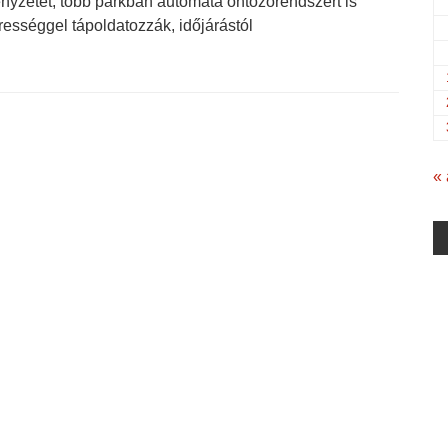
nyzetet, több parkban automata öntözőrendszert is
erességgel tápoldatozzák, időjárástól
« 