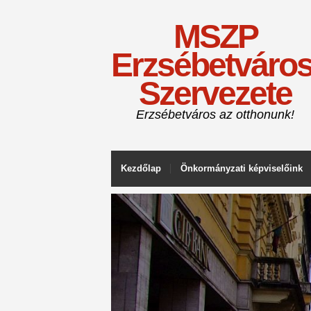
MSZP
Erzsébetváros
Szervezete
Erzsébetváros az otthonunk!
Kezdőlap
Önkormányzati képviselőink