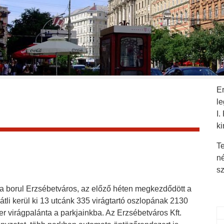
E
l
I.
ki
Te
n
s
 borul Erzsébetváros, az előző héten megkezdődött a
tli kerül ki 13 utcánk 335 virágtartó oszlopának 2130
er virágpalánta a parkjainkba. Az Erzsébetváros Kft.