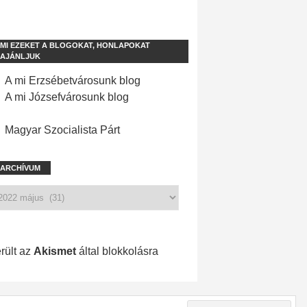
MI EZEKET A BLOGOKAT, HONLAPOKAT
AJÁNLJUK
A mi Erzsébetvárosunk blog
A mi Józsefvárosunk blog
Magyar Szocialista Párt
ARCHÍVUM
1 205 spam
rült az
Akismet
által blokkolásra